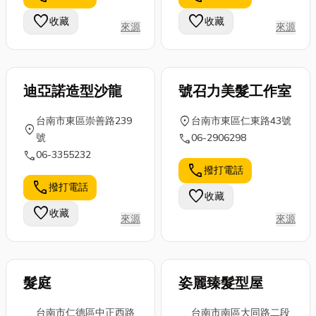
火腿：如西班
期，還有鬼門
室內設計的魅
favorite
favorite
收藏
收藏
來源
來源
牙伊比利火腿
關要拜拜嗎等
力。文末更分
可直接...
等避雷懶人包
享在地新北居
整...
家設計推...
迪亞諾造型沙龍
號召力美髮工作室
location_on
台南市東區崇善路239
台南市東區仁東路43號
location_on
call
號
06-2906298
call
06-3355232
call
撥打電話
call
撥打電話
favorite
收藏
favorite
收藏
來源
來源
髮庭
姿麗臻髮型屋
台南市仁德區中正西路
台南市南區大同路二段