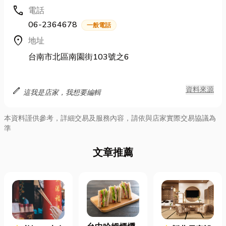
call
電話
06-2364678
一般電話
location_on
地址
台南市北區南園街103號之6
edit
資料來源
這我是店家，我想要編輯
本資料謹供參考，詳細交易及服務內容，請依與店家實際交易協議為
準
文章推薦