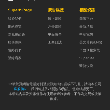
SuperhiPage
廣告媒體
相關資訊
關於我們
線上媒體
簡訊平台
網站導覽
戶外媒體
最新消息
隱私權政策
平面廣告
中華電信
服務條款
工商日誌
英文黃頁(ENG)
聯絡我們
平面刊物索取
登錄店家
SuperLife
醫健快搜
中華黃頁網路電話簿刊登資訊如有錯誤或不刊登，請洽本公司
客服信箱
，我們將提供相關協助資訊、儘速確認更正。
本網站內容及資訊僅作為使用者查詢參考，不作為交易或決策
依據。