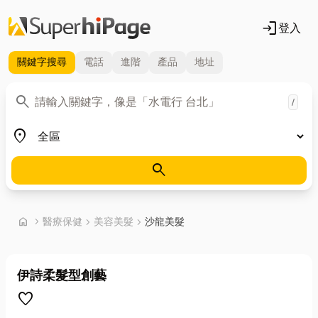
login
登入
關鍵字
搜尋
電話
進階
產品
地址
關鍵字
search
/
地區
place
search
首頁
home
chevron_right
醫療保健
chevron_right
美容美髮
chevron_right
沙龍美髮
伊詩柔髮型創藝
favorite