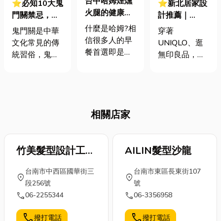
台中哈姆煙燻
⭐必知10大鬼
⭐新北居家設
火腿的健康優
門關禁忌，台
計推薦｜
勢，比一般市
中香鋪推薦，
UNIQLO、無
什麼是哈姆?相
鬼門關是中華
穿著
售更天然更健
一起祭拜好兄
印良品不夠
信很多人的早
文化常見的傳
UNIQLO、逛
康的美味火
弟不踩雷!
看！來打造專
餐首選即是早
統習俗，鬼門
無印良品，已
腿？
屬你的日式禪
餐店裡販售的
關意思就代表
經是許多台灣
風居所
三明治，大家
著農曆七月結
人的日常。你
對早餐三明治
束，鬼魂好兄
是否也嚮往日
裡夾的火腿都
弟們結束假
式設計風格的
不陌生吧！那
相關店家
期，要回陰間
日式禪風美
大家知道火腿
了，而雖然關
學？從穿搭到
是如何製作的
門了，但我們
居家，日式風
嗎?接下來小編
還是有一些鬼
竹美髮型設計工作
AILIN髮型沙龍
格都深受歡
來簡單為大家
門關禁忌不能
迎。今天，小
室
介紹何謂哈姆
台南市中西區國華街三
台南市東區長東街107
不知道，以下
編要帶你深入
location_on
location_on
(火腿)，另外
段256號
號
文章除了會分
了解日式裝潢
不同地區的哈
call
call
06-2255344
06-3356958
享10點鬼門關
的獨特之處，
姆有不同的製
禁忌、分享今
從禪意到極
call
call
作方式，西式
撥打電話
撥打電話
年鬼門關日
簡，一窺日式