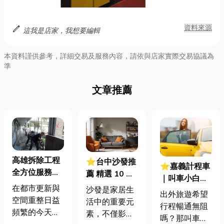
edit
資料來源
這我是店家，我想要編輯
本資料謹供參考，詳細交易及服務內容，請依與店家實際交易協議為
準
文章推薦
高雄拆除工程
⭐台中沙發推
⭐嘉義計程車
全方位服務｜
薦 精選 10 大
｜叫車小白必
商業建築、工
網路人氣店
在都市更新與
沙發是家居生
看！嘉義計程
出外旅遊希望
業廠房、住宅
家！真皮沙發
空間重整日益
活中的重要元
車費用、叫車
行程暢通無阻
拆除專業團隊
保養需注意的
頻繁的今天，
素，不僅影響
方式、注意事
嗎？那叫車就
8件事 真皮沙