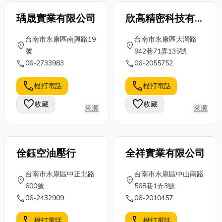
瑀晟實業有限公司
欣高精密科技有限
公司
台南市永康區南興路19
台南市永康區大灣路
location_on
location_on
號
942巷71弄135號
call
call
06-2733983
06-2055752
call
call
撥打電話
撥打電話
favorite
favorite
收藏
收藏
來源
來源
佺鈺空油壓行
全祥實業有限公司
台南市永康區中正北路
台南市永康區中山南路
location_on
location_on
600號
568巷1弄3號
call
call
06-2432909
06-2010457
call
call
撥打電話
撥打電話