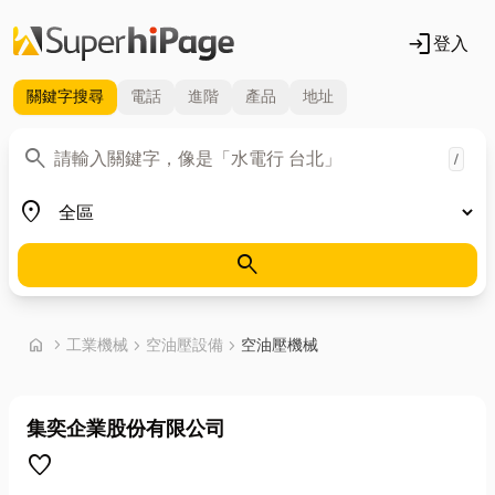
login
登入
關鍵字
搜尋
電話
進階
產品
地址
關鍵字
search
/
地區
place
search
首頁
home
chevron_right
工業機械
chevron_right
空油壓設備
chevron_right
空油壓機械
集奕企業股份有限公司
favorite