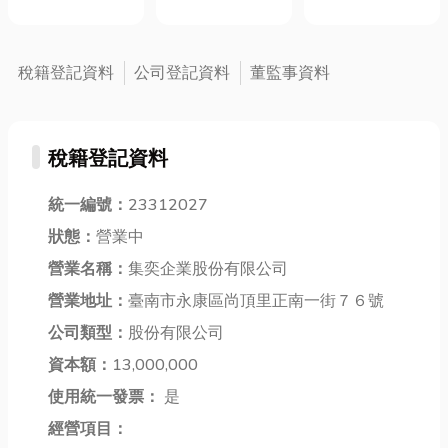
拆除工程不再
著家居的風格
項一次掌握
是一件很重要
發有哪些好處
只是簡單的打
和氛圍，還提
的交通問題，
牆與清運，而
供了人們休
像計程車就是
稅籍登記資料
公司登記資料
董監事資料
是需要專精於
息、娛樂和社
我們日常生活
老屋拆除、室
交的場所。選
中不可或缺的
內隔間拆除、
擇適合自己需
交通工具，但
違建處理、廠
求和風格的沙
稅籍登記資料
關於它的使用
房拆除等各類
發是打造舒適
技巧與眉角，
工程。無論是
家居的關鍵之
統一編號：
23312027
你都了解嗎？
住宅翻新、商
一。 而且為沙
今天小編就來
狀態：
營業中
業空間改造，
發通常在房屋
分享 嘉義計程
或是大型建築
布局中占據著
營業名稱：
集奕企業股份有限公司
車見問題、費
拆除，都要從
核心位置，好
營業地址：
臺南市永康區尚頂里正南一街７６號
用計算，為你
現場評估、拆
的沙發不但能
整理出一份完
公司類型：
股份有限公司
除規劃、施工
提升室內空間
整的計程車叫
執行到廢棄物
的美感和品
資本額：
13,000,000
車全攻略，讓
清運的一站
味，還能提
使用統一發票：
是
你從此叫...
式...
供...
經營項目：