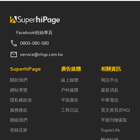
Facebook粉絲專頁
call
0800-080-580
mail
service@chyp.com.tw
SuperhiPage
廣告媒體
相關資訊
關於我們
線上媒體
簡訊平台
網站導覽
戶外媒體
最新消息
隱私權政策
平面廣告
中華電信
服務條款
工商日誌
英文黃頁(ENG)
聯絡我們
平面刊物索取
登錄店家
SuperLife