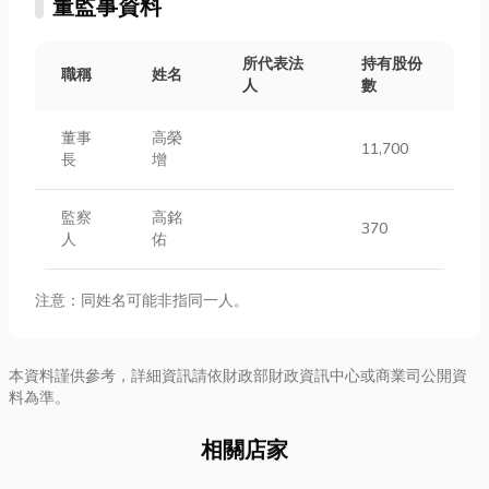
董監事資料
所代表法
持有股份
職稱
姓名
人
數
董事
高榮
11,700
長
增
監察
高銘
370
人
佑
注意：同姓名可能非指同一人。
本資料謹供參考，詳細資訊請依財政部財政資訊中心或商業司公開資
料為準。
相關店家