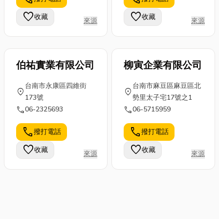
favorite
favorite
收藏
收藏
來源
來源
伯祐實業有限公司
柳寅企業有限公司
台南市永康區四維街
台南市麻豆區麻豆區北
location_on
location_on
173號
勢里太子宅17號之1
call
call
06-2325693
06-5715959
call
call
撥打電話
撥打電話
favorite
favorite
收藏
收藏
來源
來源