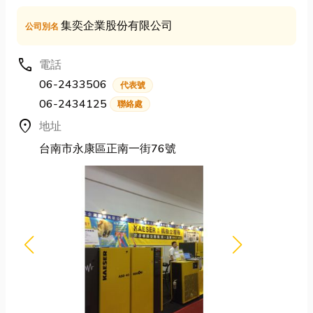
集奕企業股份有限公司
公司別名
call
電話
06-2433506
代表號
06-2434125
聯絡處
location_on
地址
台南市永康區正南一街76號