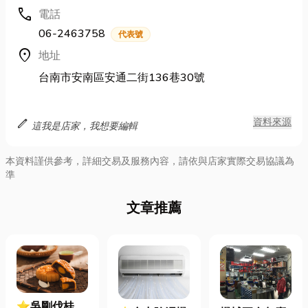
call
電話
06-2463758
代表號
location_on
地址
台南市安南區安通二街136巷30號
edit
資料來源
這我是店家，我想要編輯
本資料謹供參考，詳細交易及服務內容，請依與店家實際交易協議為
準
文章推薦
⭐吳剛伐桂