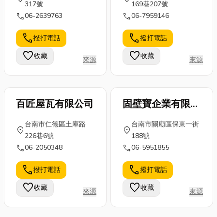
317號
169巷207號
call
call
06-2639763
06-7959146
call
call
撥打電話
撥打電話
favorite
favorite
收藏
收藏
來源
來源
百匠屋瓦有限公司
固壁寶企業有限公
司
台南市仁德區土庫路
台南市關廟區保東一街
location_on
location_on
226巷6號
188號
call
call
06-2050348
06-5951855
call
call
撥打電話
撥打電話
favorite
favorite
收藏
收藏
來源
來源