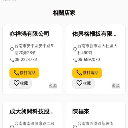
相關店家
亦祥鴻有限公司
佑興格柵板有限公
司
台南市安平區安平路51
台南市新市區大社里大
location_on
location_on
巷20弄28號
社490號
call
call
06-2224773
06-5892070
call
call
撥打電話
撥打電話
favorite
favorite
收藏
收藏
來源
來源
成大昶閎科技股份
陳福來
有限公司
台南市南區健康路二段
台南市西港區新興街
location_on
location_on