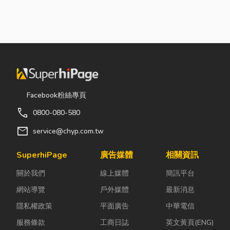
Facebook粉絲專頁
call
0800-080-580
mail
service@chyp.com.tw
SuperhiPage
廣告媒體
相關資訊
關於我們
線上媒體
簡訊平台
網站導覽
戶外媒體
最新消息
隱私權政策
平面廣告
中華電信
服務條款
工商日誌
英文黃頁(ENG)