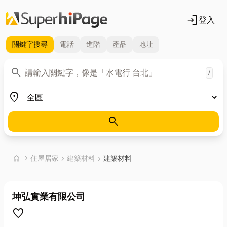
login
登入
關鍵字
搜尋
電話
進階
產品
地址
關鍵字
search
/
地區
place
search
首頁
home
chevron_right
住屋居家
chevron_right
建築材料
chevron_right
建築材料
坤弘實業有限公司
favorite