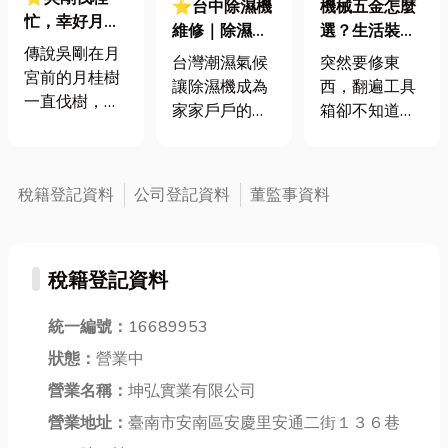
⭐台中除濕機
機械五金怎麼
忙，幸好月餅
維修｜除濕機
選？生活裝修
解饞慌｜中秋
傳說吳剛在月
不除濕、漏水
不踩雷！搞懂
台灣潮濕氣候
突然要修東
賞月點心指南
宮前的月桂樹
怎麼辦？常見
五金分類，人
讓除濕機成為
西，翻遍工具
<一>
一直伐樹，到
故障原因分析
人都是工程通
家家戶戶的必
箱卻不知道少
現今都無法砍
與自救方法
備家電，但當
了什麼；或者
完，那天上的
除濕機開始漏
想DIY個小裝
吳剛忙著伐
水、不除濕、
潢，走進五金
稅籍登記資料
公司登記資料
董監事資料
桂，人間的我
發出怪聲或跳
行卻一頭霧
們就可以趁著
電時，不只影
水，什麼是
中秋花好月圓
響居家舒適
「鐵工五
時和家人、朋
稅籍登記資料
度，也可能造
金」、什麼又
友團聚在一起
成安全疑慮。
是「電料五
賞月。那團聚
統一編號：
16689953
許多人第一時
金」？別擔
聊天中，免不
間會上網搜尋
心，文章準備
狀態：
營業中
俗需要來些美
「除濕機維
好開始了👇 從
味的小點心搭
營業名稱：
坤弘實業有限公司
修」、「除濕
機械五金到裝
配，小編以下
營業地址：
臺南市安南區安慶里安通二街１３６巷
機不會動怎麼
潢五金，每天
就羅列出精選
辦」、「除濕
使用卻不自覺