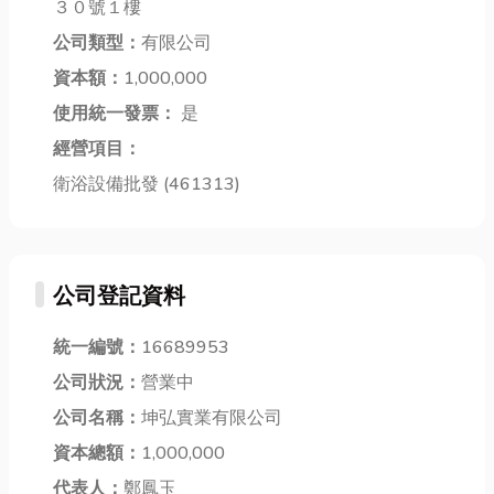
３０號１樓
中秋賞月點心
機不除濕原
的建築五金、
推薦清單，讓
公司類型：
有限公司
因」，希望找
電料五金，甚
各位嘴巴聊八
資本額：
1,000,000
到快速又可靠
至是工地師傅
卦...
的解決...
最愛的...
使用統一發票：
是
經營項目：
衛浴設備批發 (461313)
公司登記資料
統一編號：
16689953
公司狀況：
營業中
公司名稱：
坤弘實業有限公司
資本總額：
1,000,000
代表人：
鄭鳳玉