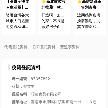
【高鐵＋快道
⭐新北軟裝設
⭐高雄除跳蚤
＋生活圈】新
計推薦｜軟裝
｜告別奇癢難
竹人的理想居
設計vs.室內設
耐，徹底擺脫
隨著台灣各大
打造獨一無二
近期感到皮膚
所，正在悄悄
計，差在哪？
家中跳蚤危
城市人口逐漸
的家，不只是
搔癢難耐，尤
成形
3分鐘帶你了
機！一篇教你
向交通樞紐與
蓋好房子而
其在腳踝和腿
解軟裝設計
跳蚤怕什麼？
科技聚落集
已！近年來，
部特別明顯
中，「通勤效
「軟裝設計」
嗎？家中的寵
率」與「生活
這個詞越來越
物是否也抓個
稅籍登記資料
公司登記資料
董監事資料
便利」成為現
常被提起，到
不停，甚至在
代人買房最關
底什麼是軟裝
牠們身上發現
鍵的考量因
設計？它跟我
不明小黑點？
稅籍登記資料
素。 對高科技
們熟悉的室內
這些都可能是
產業為核心的
設計又有什麼
跳蚤入侵的警
新竹來說，能
統一編號：
97057892
不同呢？如果
訊！許多人會
兼顧通勤便
你也嚮往一個
好奇，跳蚤會
狀態：
營業中
利、未來增值
充滿個人風格
自己消失嗎？
營業名稱：
昭連食品有限公司
潛力與優質居
的居家空間，
跳蚤的剋星到
住空間的地
營業地址：
臺南市永康區尚頂里正南一街１１８巷
那這篇文章絕
底是什麼？又
段，已經成為
對能給你靈
該怎麼知道自