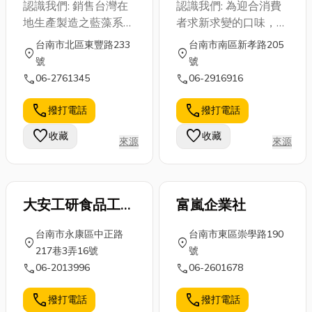
公司
有限公司
認識我們: 銷售台灣在
認識我們: 為迎合消費
地生產製造之藍藻系
者求新求變的口味，不
列、納豆系列...等產
斷的研發新產品，期許
台南市北區東豐路233
台南市南區新孝路205
location_on
location_on
品，進口銷售日本生產
與消費者共同成長、共
號
號
製造之海豹油、輔酵素
同進步，讓明天永遠超
call
call
06-2761345
06-2916916
Q10、南瓜籽油等保健
越今天
食品。經營品牌: 藍藻
call
call
撥打電話
撥打電話
2100(藍藻錠狀、粉狀
favorite
favorite
收藏
收藏
食品)、海寶(海豹油膠
來源
來源
囊食品)、沛寶(南瓜籽
油將囊食品)、御品沛
力納豆(納豆機(酉每)膠
大安工研食品工廠
富嵐企業社
囊食品)
股份有限公司
台南市永康區中正路
台南市東區崇學路190
location_on
location_on
217巷3弄16號
號
call
call
06-2013996
06-2601678
call
call
撥打電話
撥打電話