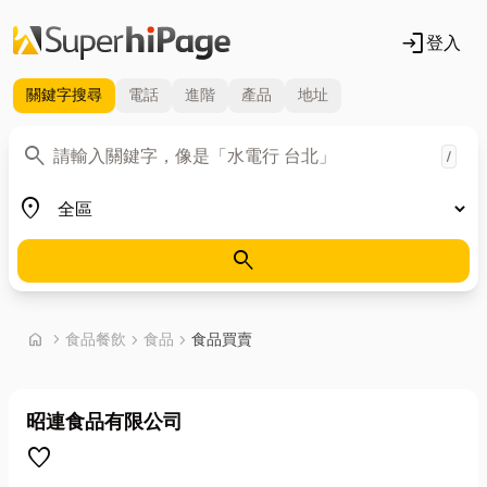
login
登入
關鍵字
搜尋
電話
進階
產品
地址
關鍵字
search
/
地區
place
search
首頁
home
chevron_right
食品餐飲
chevron_right
食品
chevron_right
食品買賣
昭連食品有限公司
favorite