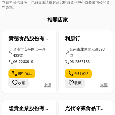
本資料謹供參考，詳細資訊請依財政部財政資訊中心或商業司公開資
料為準。
相關店家
實穗食品股份有限
利原行
公司
台南市安平區安平路
台南市北區開元路398
location_on
location_on
422號
號
call
call
06-2260919
06-2367186
call
call
撥打電話
撥打電話
favorite
favorite
收藏
收藏
來源
來源
隆貴企業股份有限
光代冷藏食品工業