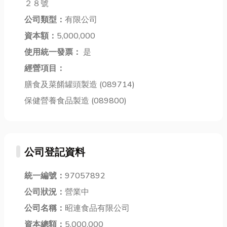
２８號
購屋族與投資
感！文末小編
己身上有沒有
公司類型：
有限公司
者眼中的黃金
也會分享新北
跳蚤？特別是
指標。 而在
資本額：
5,000,000
軟裝設計推薦
在高雄這樣溫
新...
公司...
暖...
使用統一發票：
是
經營項目：
膳食及菜餚罐頭製造 (089714)
保健營養食品製造 (089800)
公司登記資料
統一編號：
97057892
公司狀況：
營業中
公司名稱：
昭連食品有限公司
資本總額：
5,000,000