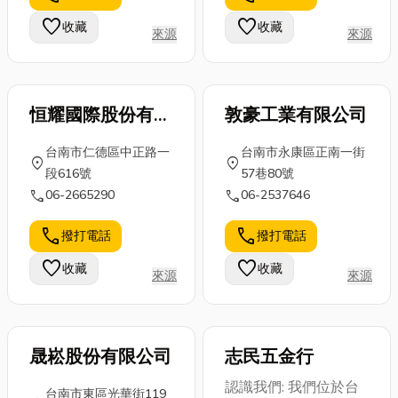
餐氛圍。然
命。傳統的人
中脫穎而出，
favorite
favorite
收藏
收藏
來源
來源
而，市面上的
工清洗方式，
不僅要有引人
個人與家庭外
需要在烈日下
注目的IP 概...
燴...
拉...
恒耀國際股份有限
敦豪工業有限公司
公司
台南市仁德區中正路一
台南市永康區正南一街
location_on
location_on
段616號
57巷80號
call
call
06-2665290
06-2537646
call
call
撥打電話
撥打電話
favorite
favorite
收藏
收藏
來源
來源
晟崧股份有限公司
志民五金行
認識我們: 我們位於台
台南市東區光華街119