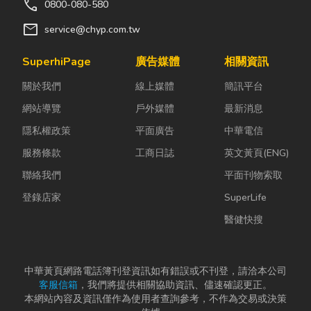
call
0800-080-580
mail
service@chyp.com.tw
SuperhiPage
廣告媒體
相關資訊
關於我們
線上媒體
簡訊平台
網站導覽
戶外媒體
最新消息
隱私權政策
平面廣告
中華電信
服務條款
工商日誌
英文黃頁(ENG)
聯絡我們
平面刊物索取
登錄店家
SuperLife
醫健快搜
中華黃頁網路電話簿刊登資訊如有錯誤或不刊登，請洽本公司
客服信箱
，我們將提供相關協助資訊、儘速確認更正。
本網站內容及資訊僅作為使用者查詢參考，不作為交易或決策