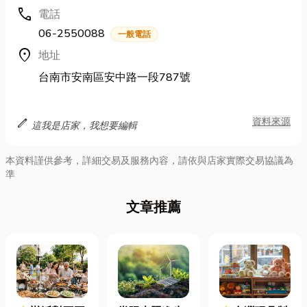
call
電話
06-2550088
一般電話
location_on
地址
台南市安南區安中路一段787號
edit
資料來源
這我是店家，我想要編輯
本資料謹供參考，詳細交易及服務內容，請依與店家實際交易協議為
準
文章推薦