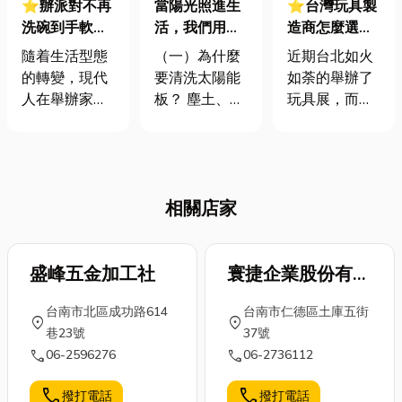
⭐辦派對不再
當陽光照進生
⭐台灣玩具製
洗碗到手軟！
活，我們用科
造商怎麼選？
高雄家庭外燴
技把它化為更
掌握玩具生
隨着生活型態
（一）為什麼
近期台北如火
超方便，外燴
乾淨的能量
產、代工流程
的轉變，現代
要清洗太陽能
如荼的舉辦了
常見形式與籌
與成本，讓你
人在舉辦家族
板？ 塵土、鳥
玩具展，而你
備隱藏地雷一
的設計完美落
聚會、寶寶週
糞與環境髒
是否也曾夢想
次看
地！
歲宴、入厝派
汙，經常覆蓋
著將腦海中獨
對或私人慶典
在太陽能板
一無二的創意
時，越來越傾
上，遮蔽感光
角色，帶到現
相關店家
向將餐飲交由
元件，使發電
實世界的玩具
專業的「外燴
效益大幅下
展會場中？對
服務」處理。
降。再加上日
於每一位玩具
這不僅能免去
盛峰五金加工社
曬雨淋與熱脹
寰捷企業股份有限
設計師而言，
主辦人採買、
冷縮的影響，
跨越設計與製
公司
台南市北區成功路614
台南市仁德區土庫五街
下廚與事後收
髒污的堆積物
造之間的鴻
location_on
location_on
巷23號
37號
拾的負擔，更
更難清理，不
溝，往往是最
call
call
06-2596276
06-2736112
能將家裡或指
僅降低效率，
具挑戰性的一
定場地打造出
也縮短了太陽
步。想要在競
call
call
撥打電話
撥打電話
媲美餐廳的用
能板的使用壽
爭激烈的市場