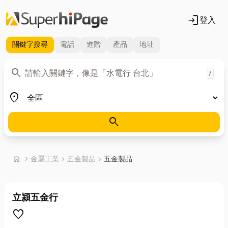
login
登入
關鍵字
搜尋
電話
進階
產品
地址
關鍵字
search
/
地區
place
search
首頁
home
chevron_right
金屬工業
chevron_right
五金製品
chevron_right
五金製品
立潁五金行
favorite