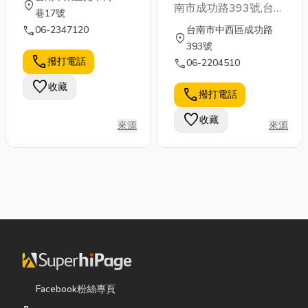
location_on
南市成功路393號,台南
巷17號
市農會對面,從事各類
call
06-2347120
台南市中西區成功路
location_on
機械五金的批發零售,
393號
經營秉持誠信熱情與薄
call
撥打電話
call
06-2204510
利多銷的理念來服務大
favorite
收藏
眾,如有任何需要,請穰
call
撥打電話
我們來為你服務經營品
favorite
收藏
牌:
來源
來源
KOYO,NSK,SKF,ZKL,FAG,U
NACHI,
Facebook粉絲專頁