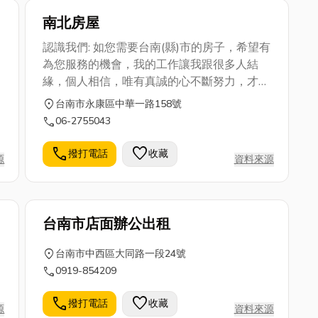
南北房屋
認識我們: 如您需要台南(縣)市的房子，希望有
為您服務的機會，我的工作讓我跟很多人結
緣，個人相信，唯有真誠的心不斷努力，才能
與所有的好朋友結善緣.進來了就是有緣歐 台
location_on
台南市永康區中華一路158號
南縣市買屋賣屋請洽:南北惜福:0987673385
call
06-2755043
( 台南房屋網
http://house.url.com.tw/0987673385 )
call
favorite
撥打電話
收藏
源
資料來源
台南市店面辦公出租
location_on
台南市中西區大同路一段24號
call
0919-854209
call
favorite
撥打電話
收藏
源
資料來源