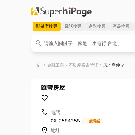
關鍵字
搜尋
電話
搜尋
進階
搜尋
產品
搜尋
關鍵字
search
首頁
home
chevron_right
金融工商
chevron_right
不動產投資管理
chevron_right
房地產仲介
匯豐房屋
favorite
call
電話
06-2584358
一般電話
location_on
地址