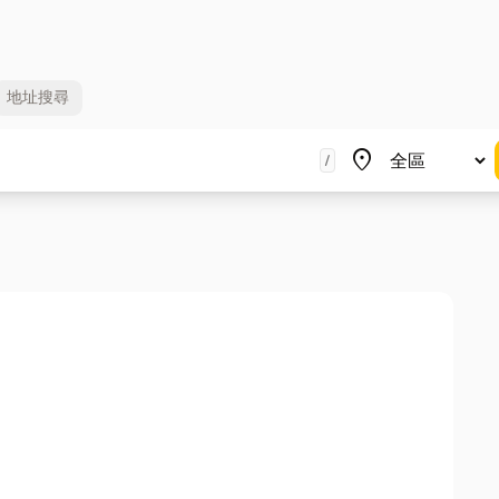
地址
搜尋
地區
place
/