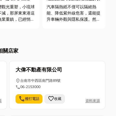
址、避開淡季到靈活
灣觀光重塑，小琉球
汽車隔熱紙不僅可以隔絕熱
不減，那屏東東港這
能、降低紫外線危害，還能提
漁業重鎮，已經悄悄
升車輛外觀與隱私保護。然
滿商機的創業新藍
而，市面上隔熱紙種類繁多，
你是想回鄉發展的青
如何挑選最適合自己車輛的產
看中海港商機的創業
品成為了令車主頭痛的難題。
忽略東港的在地文
隔熱紙要怎麼選才好呢？就讓
相關店家
子想賺「觀光客
我們一起來看看吧！ 汽車隔
就很容易在淡季時黯
熱紙的功能 ...
本...
大偉不動產有限公司
location_on
台南市中西區南門路89號
call
06-2153000
call
favorite
撥打電話
收藏
源
資料來源