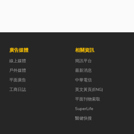
廣告媒體
相關資訊
線上媒體
簡訊平台
戶外媒體
最新消息
平面廣告
中華電信
工商日誌
英文黃頁(ENG)
平面刊物索取
SuperLife
醫健快搜