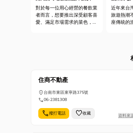
更穩定
法！從選
對於每一位用心經營的餐飲業
近年來台
調度資金
者而言，想要推出深受顧客喜
旅遊熱潮
愛、滿足市場需求的菜色，穩
座傳統的
定且高品質的食材供應是不可
轉型為充
或缺的關鍵支柱。然而，在餐
海。不論
飲業繁忙且充滿挑戰的環境
年，還是
下，尋找一個可靠且能長期合
家，若是
作的食品批發經銷商，往往是
化，滿腦
一條不容易走的旅程。 為什
財」，那
麼穩定...
然退場。那麼
住商不動產
location_on
台南市東區東寧路375號
call
06-2381308
call
favorite
撥打電話
收藏
資料來