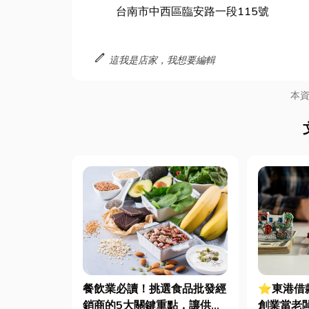
台南市中西區臨安路一段115號
edit
這我是店家，我想要編輯
本
餐飲業必讀！挑選食品批發經
⭐東港借
銷商的5大關鍵重點，讓供貨
創業當老