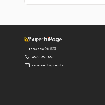
Facebook粉絲專頁
call
0800-080-580
mail
service@chyp.com.tw