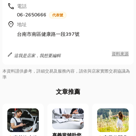
call
電話
06-2650666
代表號
location_on
地址
台南市南區健康路一段397號
edit
資料來源
這我是店家，我想要編輯
本資料謹供參考，詳細交易及服務內容，請依與店家實際交易協議為
準
文章推薦
嘉義當舖助您