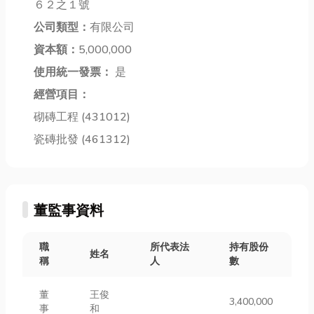
６２之１號
據物品的價值
哪些維修是需
對是首選！宜
進行評估，並
公司類型：
有限公司
要特別留意的
蘭休閒農場豐
決定可貸款
呢？讓我們
資本額：
5,000,000
富的自然資源
的...
一...
與獨特...
使用統一發票：
是
經營項目：
砌磚工程 (431012)
瓷磚批發 (461312)
董監事資料
職
所代表法
持有股份
姓名
稱
人
數
董
王俊
3,400,000
事
和