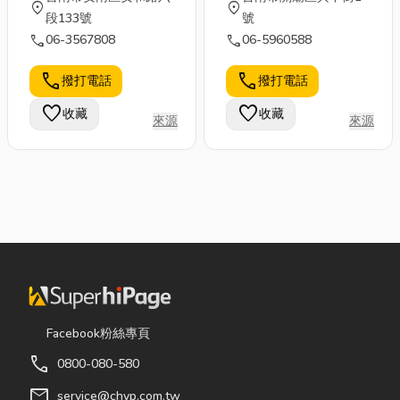
location_on
location_on
段133號
號
call
call
06-3567808
06-5960588
call
call
撥打電話
撥打電話
favorite
favorite
收藏
收藏
來源
來源
Facebook粉絲專頁
call
0800-080-580
mail
service@chyp.com.tw