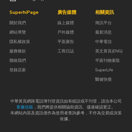
SuperhiPage
廣告媒體
相關資訊
關於我們
線上媒體
簡訊平台
網站導覽
戶外媒體
最新消息
隱私權政策
平面廣告
中華電信
服務條款
工商日誌
英文黃頁(ENG)
聯絡我們
平面刊物索取
登錄店家
SuperLife
醫健快搜
中華黃頁網路電話簿刊登資訊如有錯誤或不刊登，請洽本公司
客服信箱
，我們將提供相關協助資訊、儘速確認更正。
本網站內容及資訊僅作為使用者查詢參考，不作為交易或決策
依據。