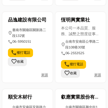
品逸建設有限公司
恆明興實業社
本公司一本品質、服
臺南市關廟區關新路二
location_on
務、誠懇之態度從事化
段132號
學建材之販賣。以各類
call
06-5950151
台南市安南區公學路二
location_on
防水材料為主，並發展
段108巷30號
至其它領域，如專業之
call
撥打電話
call
06-2553525
神佛按金材料、單液耐
favorite
收藏
熱優麗旦、特殊塗料、
call
撥打電話
腊類、螢光漆、去漆
favorite
收藏
劑、油漆工具、口
來源
來源
罩。 現時本公司銷
售抱持以顧客為本、高
質產品、公道為宗旨，
順安木材行
叡應實業股份有限
為客戶提供更廣泛的材
公司
料及服務。
台南市安南區安和路六
台南市關廟區興中街1