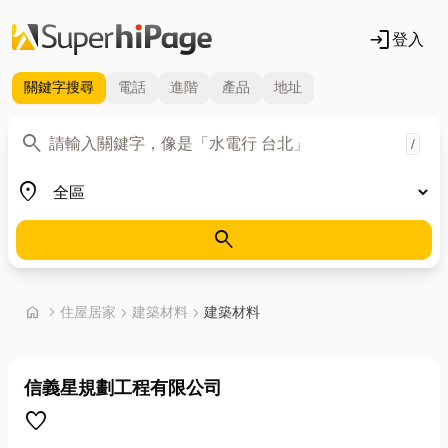
login
登入
關鍵字
搜尋
電話
進階
產品
地址
關鍵字
search
/
地區
place
search
首頁
home
chevron_right
住屋居家
chevron_right
建築材料
chevron_right
建築材料
信義星規劃工程有限公司
favorite