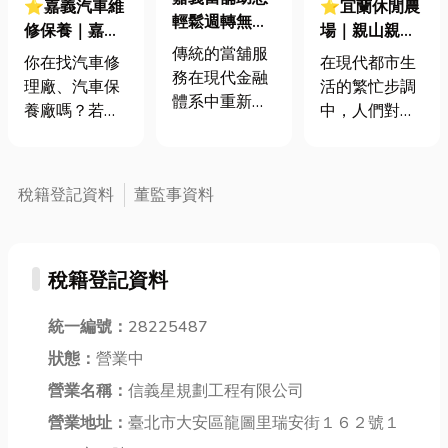
⭐嘉義汽車維
⭐宜蘭休閒農
輕鬆週轉無壓
修保養｜嘉義
場｜親山親水
力！三分鐘教
傳統的當舖服
車主看過來！
親動物，假日
你在找汽車修
在現代都市生
你查詢合法當
務在現代金融
愛車要健康長
與家人朋友的
理廠、汽車保
活的繁忙步調
舖條件
體系中重新受
壽？保養維修
好去處！
養廠嗎？若想
中，人們對於
到重視，以其
懶人包必看！
要愛車健康長
親近大自然的
便捷、彈性的
壽、陪你久一
渴望日益增
優勢，滿足了
點，那麼就絕
加。假日，與
稅籍登記資料
董監事資料
大眾在資金周
對不能錯過關
家人一同走入
轉上的迫切需
於車子日常保
綠意盎然的田
求。當舖主要
養和汽車維修
園，呼吸新鮮
是提供短期借
稅籍登記資料
項目的關鍵知
空氣，感受泥
款的服務，客
識囉！想知道
土的芬芳，無
戶可以將自己
你的愛車多久
統一編號：
28225487
疑是洗滌身心
的物品（如珠
需要「健康檢
的最佳方式。
狀態：
營業中
寶、電子產品
查」一次嗎？
提到休閒農
等）抵押給當
營業名稱：
信義星規劃工程有限公司
有哪些是絕對
場，擁有好
舖，以換取現
不能忽略的保
營業地址：
臺北市大安區龍圖里瑞安街１６２號１
山、好水、好
金。當舖會根
養項目？又有
空氣的宜蘭絕