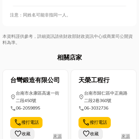
注意：同姓名可能非指同一人。
本資料謹供參考，詳細資訊請依財政部財政資訊中心或商業司公開資
料為準。
相關店家
台彎鍛造有限公司
天榮工程行
台南市永康區高速一街
台南市歸仁區中正南路
location_on
location_on
二段450號
二段2巷360號
call
call
06-2059895
06-3032736
call
call
撥打電話
撥打電話
favorite
favorite
收藏
收藏
來源
來源