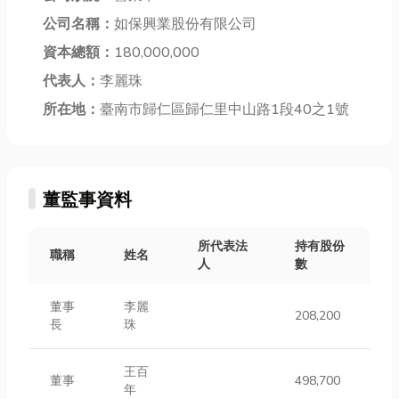
公司名稱：
如保興業股份有限公司
資本總額：
180,000,000
代表人：
李麗珠
所在地：
臺南市歸仁區歸仁里中山路1段40之1號
董監事資料
所代表法
持有股份
職稱
姓名
人
數
董事
李麗
208,200
長
珠
王百
董事
498,700
年