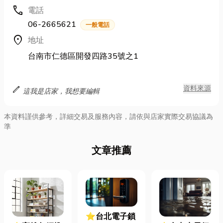
call
電話
06-2665621
一般電話
location_on
地址
台南市仁德區開發四路35號之1
edit
資料來源
這我是店家，我想要編輯
本資料謹供參考，詳細交易及服務內容，請依與店家實際交易協議為
準
文章推薦
⭐台北電子鎖