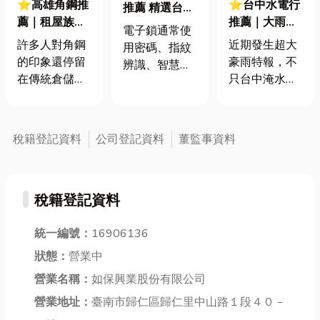
⭐高雄角鋼推
⭐台中水電行
推薦 精選台北
薦｜租屋族、
推薦｜大雨過
8大電子鎖 安
電子鎖通常使
DIY 必看！角
後，水電壞光
裝電子鎖需注
許多人對角鋼
近期發生超大
用密碼、指紋
鋼是什麼？優
光？搶救泡水
意的5件事
的印象還停留
豪雨特報，不
辨識、智慧手
缺點全解析！
屋！豪雨後的
在傳統倉儲的
只台中淹水，
機等方式開
水電危機處理
鐵架，但近年
南投、嘉義等
啟，相對於傳
來，尤其廣受
地區也都受影
統鑰匙更為便
租屋族和 DIY
響，發生嚴重
利。人們不需
稅籍登記資料
公司登記資料
董監事資料
玩家喜愛的
淹水災情。淹
要攜帶大量的
「免螺絲角
水不僅讓家園
鑰匙，也不必
鋼」已經徹底
一片狼藉，水
擔心忘記鑰匙
稅籍登記資料
顛覆了收納美
退去後，許多
的情況發生。
學。它不僅擁
隱藏的水電問
而且電子鎖可
有金屬特有的
統一編號：
16906136
題也可能隨之
以與智能家居
超強耐重性與
浮現，讓人一
系統相連，實
狀態：
營業中
絕對穩固，更
個頭兩個大！
現更多功能。
營業名稱：
如保興業股份有限公司
因為其組裝拆
水龍頭漏水滴
例如，可以通
卸的便利性與
營業地址：
臺南市歸仁區歸仁里中山路１段４０－
滴答答吵到睡
過智能手機控
多樣化的烤漆
不著、馬桶沖