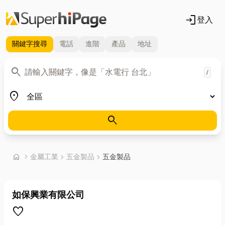
login
登入
關鍵字
搜尋
電話
進階
產品
地址
關鍵字
search
/
地區
place
search
首頁
home
chevron_right
金屬工業
chevron_right
五金製品
chevron_right
五金製品
如保興業有限公司
favorite