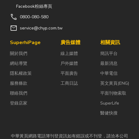
Facebook粉絲專頁
call
0800-080-580
mail
service@chyp.com.tw
SuperhiPage
廣告媒體
相關資訊
關於我們
線上媒體
簡訊平台
網站導覽
戶外媒體
最新消息
隱私權政策
平面廣告
中華電信
服務條款
工商日誌
英文黃頁(ENG)
聯絡我們
平面刊物索取
登錄店家
SuperLife
醫健快搜
中華黃頁網路電話簿刊登資訊如有錯誤或不刊登，請洽本公司