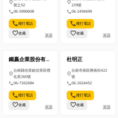
location_on
location_on
號之52
239號
call
call
06-5990608
06-2494699
call
call
撥打電話
撥打電話
favorite
favorite
收藏
收藏
來源
來源
鐵贏企業股份有限
杜明正
公司
台南縣佳里鎮佳里區禮
台南市南區興南街422
location_on
location_on
化里260號
號
call
call
06-7262684
06-2624452
call
call
撥打電話
撥打電話
favorite
favorite
收藏
收藏
來源
來源