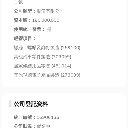
制門鎖，遠程
１號
配色，成為打
不乾淨異味飄
查看門鎖狀
公司類型：
股份有限公司
造工業風、極
散、燈泡閃爍
態，甚至是設
簡風空間的...
資本額：
180,000,000
不定甚至突
置臨...
然...
使用統一發票：
是
經營項目：
螺絲、螺帽及鉚釘製造 (259100)
其他汽車零件製造 (303099)
居家修繕用品零售 (481014)
其他視聽電子產品製造 (273099)
公司登記資料
統一編號：
16906136
公司狀況：
營業中