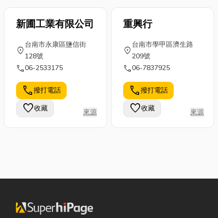
新圃工業有限公司
重興行
台南市永康區鹽信街
台南市學甲區濟生路
location_on
location_on
128號
209號
call
call
06-2533175
06-7837925
call
call
撥打電話
撥打電話
favorite
favorite
收藏
收藏
來源
來源