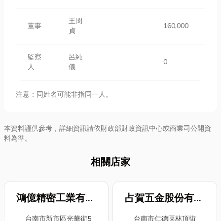
王閔
董事
160,000
貞
監察
呂純
0
人
儀
注意：同姓名可能非指同一人。
本資料謹供參考，詳細資訊請依財政部財政資訊中心或商業司公開資
料為準。
相關店家
鴻億精密工業有限
占賀五金股份有限
公司
公司
台南市新市區光華街5
台南市仁德區林頂街