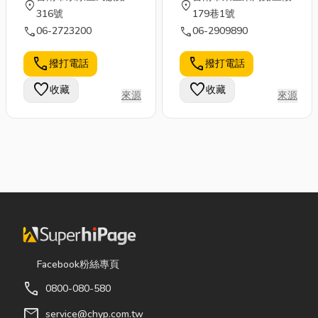
location_on
location_on
316號
179巷1號
call
call
06-2723200
06-2909890
call
call
撥打電話
撥打電話
favorite
favorite
收藏
收藏
來源
來源
Facebook粉絲專頁
call
0800-080-580
mail
service@chyp.com.tw