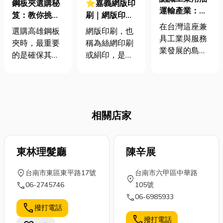
鋼板夾選購秘
⭐嘉義網版印
運輸產業：從
笈：教你挑選
刷｜網版印刷
油品到服務，
在台灣這座兼
完美無痕夾
是什麼？網版
選購高雄鋼板
網版印刷，也
一次了解！
具工業與服務
具，保護鋼板
印刷原理、優
夾時，最重要
稱為絲網印刷
業發展的島嶼
品質升級！
缺點分析，了
的是確保其安
或絹印，是一
上，有一種能
解這篇就夠
全性、耐用性
種歷史悠久且
源雖然不常被
與適用性。日
用途廣泛的印
一般人提起，
本鷹牌鋼板夾
刷技術。它最
卻無聲地支撐
以高品質聞
大的優勢在於
著各行各業的
相關店家
名，特別是無
能適用於非常
運作——那就
傷痕鋼板夾，
多種類的印刷
是工業用油。
能有效保護鋼
材料，因此應
工業用油的運
板表面，適合
東林理髮廳
用範圍極廣。
陳辛展
輸，看似只是
對外觀要求嚴
接下來的文章
「把油送到指
location_on
台南市東區東平路17號
台南市六甲區中華路
格的產業，如
將會介紹網版
location_on
定地點」，實
call
06-2745746
105號
建築、造船與
印刷的原理、
際上卻是一門
call
06-6985933
鋼構工程。 選
優缺點，以及
需要高度專業
call
撥打電話
擇時應考量鋼
一些相關知
與精密調度的
call
撥打電話
板厚度、重量
識。文末還會