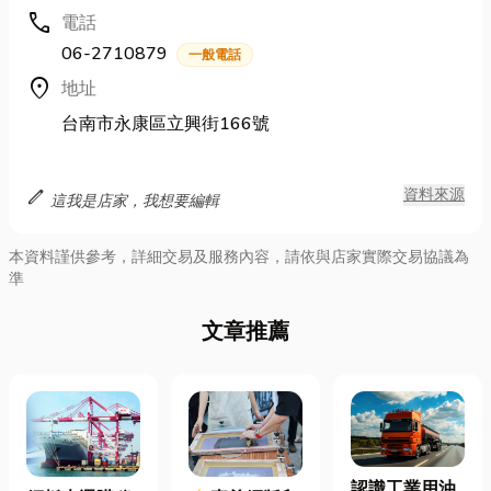
call
電話
06-2710879
一般電話
location_on
地址
台南市永康區立興街166號
edit
資料來源
這我是店家，我想要編輯
本資料謹供參考，詳細交易及服務內容，請依與店家實際交易協議為
準
文章推薦
認識工業用油