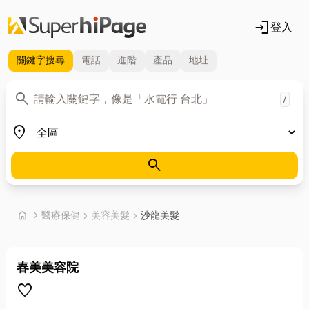
login
登入
關鍵字
搜尋
電話
進階
產品
地址
關鍵字
search
/
地區
place
search
首頁
home
chevron_right
醫療保健
chevron_right
美容美髮
chevron_right
沙龍美髮
春美美容院
favorite