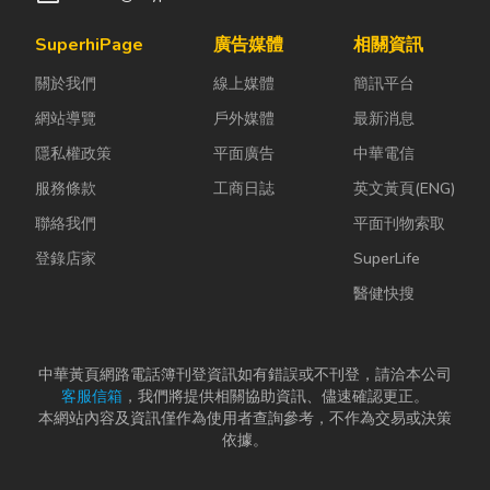
SuperhiPage
廣告媒體
相關資訊
關於我們
線上媒體
簡訊平台
網站導覽
戶外媒體
最新消息
隱私權政策
平面廣告
中華電信
服務條款
工商日誌
英文黃頁(ENG)
聯絡我們
平面刊物索取
登錄店家
SuperLife
醫健快搜
中華黃頁網路電話簿刊登資訊如有錯誤或不刊登，請洽本公司
客服信箱
，我們將提供相關協助資訊、儘速確認更正。
本網站內容及資訊僅作為使用者查詢參考，不作為交易或決策
依據。