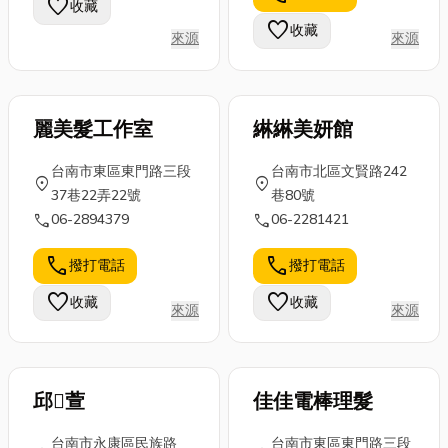
favorite
收藏
技術活。從油
及夾具承載能
推薦嘉義網版
favorite
收藏
品的品質控
來源
來源
力，確保符合
印刷店家。如
管、儲存...
工作需求。...
果你想深入了
解...
麗美髮工作室
綝綝美妍館
台南市東區東門路三段
台南市北區文賢路242
location_on
location_on
37巷22弄22號
巷80號
call
call
06-2894379
06-2281421
call
call
撥打電話
撥打電話
favorite
favorite
收藏
收藏
來源
來源
邱萱
佳佳電棒理髮
台南市永康區民族路
台南市東區東門路三段