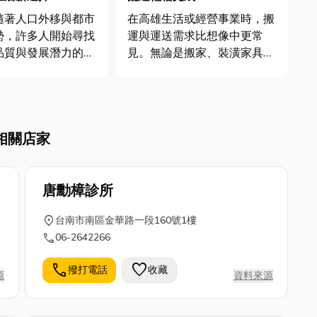
在高雄生活或經營事業時，搬
隨著人口外移與都市
運與運送需求比想像中更常
勢，許多人開始尋找
見。無論是搬家、裝潢家具、
品質與發展潛力的區
購買大型家電，還是小型商家
需要配送貨物或補貨進倉，都
地帶不僅價格相對親
少不了「車」的協助。然而，
備豐富的自然景觀與
並不是每個人都擁有大型或適
。 清水憑藉
相關店家
合搬運的車輛，再加上高雄市
育與產業的多重優
區巷弄多、臨停困難、交通流
吸引年輕家庭與首購
量大，若...
唐勳樟診所
location_on
台南市南區金華路一段160號1樓
call
06-2642266
call
favorite
撥打電話
收藏
源
資料來源