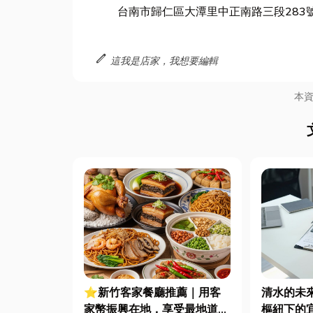
台南市歸仁區大潭里中正南路三段283
edit
這我是店家，我想要編輯
本
⭐新竹客家餐廳推薦｜用客
清水的未
家幣振興在地，享受最地道客
樞紐下的