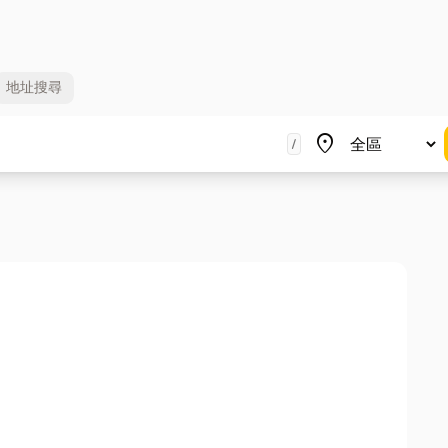
地址
搜尋
地區
place
/