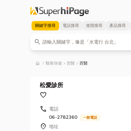
關鍵字
搜尋
電話
搜尋
進階
搜尋
產品
搜尋
關鍵字
search
首頁
home
chevron_right
醫療保健
chevron_right
西醫
chevron_right
西醫
松愛診所
favorite
call
電話
06-2782360
一般電話
location_on
地址