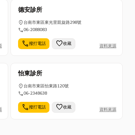
德安診所
location_on
台南市東區東光里凱旋路298號
call
06-2088083
call
favorite
撥打電話
收藏
源
資料來源
怡東診所
location_on
台南市東區怡東路120號
call
06-2348638
call
favorite
撥打電話
收藏
源
資料來源