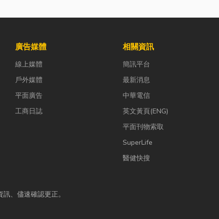
廣告媒體
相關資訊
線上媒體
簡訊平台
戶外媒體
最新消息
平面廣告
中華電信
工商日誌
英文黃頁(ENG)
平面刊物索取
SuperLife
醫健快搜
資訊、儘速確認更正。