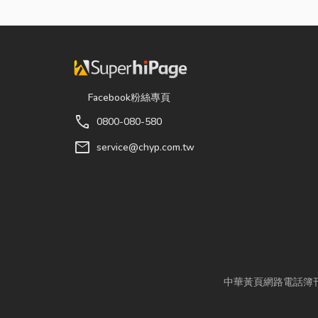
Facebook粉絲專頁
call
0800-080-580
mail
service@chyp.com.tw
中華黃頁網路電話簿