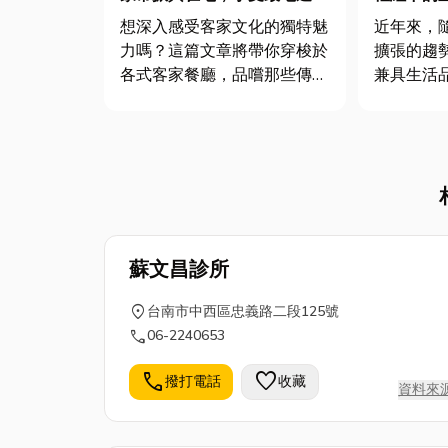
家味！
想深入感受客家文化的獨特魅
近年來，
力嗎？這篇文章將帶你穿梭於
擴張的趨
各式客家餐廳，品嚐那些傳承
兼具生活
百年的道地佳餚，同時也會介
域。 相比台中市中心的高房
紹客家委員會大手筆推出的
價，海線
「客家幣」計畫，政府預計發
民，更具
放 28 萬份面額 1,000 元的數
日益完善的建設
位客家幣，就是希望鼓勵大家
交通、教
多說客語、多多參與客家...
勢，逐漸
族的...
蘇文昌診所
location_on
台南市中西區忠義路二段125號
call
06-2240653
call
favorite
撥打電話
收藏
資料來