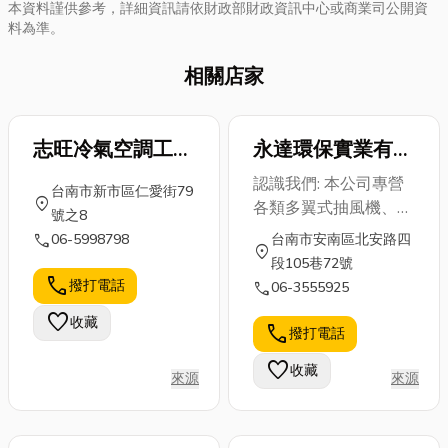
本資料謹供參考，詳細資訊請依財政部財政資訊中心或商業司公開資
料為準。
相關店家
志旺冷氣空調工程
永達環保實業有限
行
公司
認識我們: 本公司專營
台南市新市區仁愛街79
location_on
各類多翼式抽風機、屋
號之8
頂式抽風機、吊懸是輸
call
06-5998798
台南市安南區北安路四
location_on
送機、吸塵器、噴漆水
段105巷72號
處理等
call
撥打電話
call
06-3555925
favorite
收藏
call
撥打電話
favorite
收藏
來源
來源