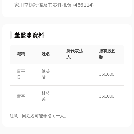
家用空調設備及其零件批發 (456114)
董監事資料
所代表法
持有股份
職稱
姓名
人
數
董事
陳英
350,000
長
敬
林枝
董事
350,000
美
注意：同姓名可能非指同一人。