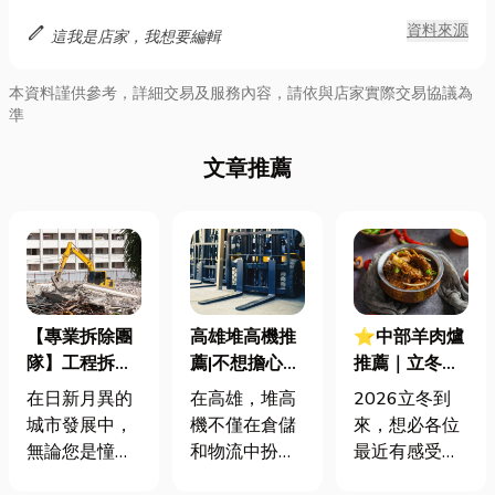
edit
資料來源
這我是店家，我想要編輯
本資料謹供參考，詳細交易及服務內容，請依與店家實際交易協議為
準
文章推薦
【專業拆除團
高雄堆高機推
⭐中部羊肉爐
隊】工程拆除
薦|不想擔心維
推薦｜立冬進
與廢棄物清運
修問題？高雄
補必吃，寒流
在日新月異的
在高雄，堆高
2026立冬到
一次到位！專
堆高機出租，
來襲也不怕！
城市發展中，
機不僅在倉儲
來，想必各位
業拆除團隊新
輕鬆節省開
高人氣店家暖
無論您是憧憬
和物流中扮演
最近有感受到
選擇
支！
心又暖胃！
老屋翻新、商
關鍵角色，在
換季的溫差變