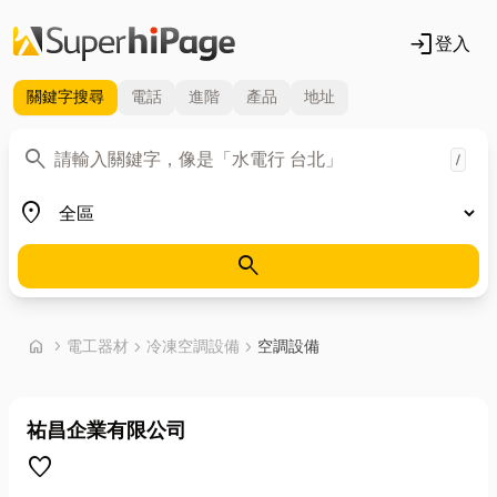
login
登入
關鍵字
搜尋
電話
進階
產品
地址
關鍵字
search
/
地區
place
search
首頁
home
chevron_right
電工器材
chevron_right
冷凍空調設備
chevron_right
空調設備
祐昌企業有限公司
favorite