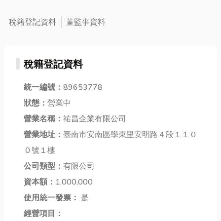
業空間改造，
高雄堆高機貨
化，那麼換季
抑或是著手進
櫃拆卸方面也
變冷的時候，
稅籍登記資料
董監事資料
行大規模的建
至關重要。如
就很適合吃點
築整建，工程
果您在高雄需
熱呼呼的美食
拆除往往是整
要堆高機，但
暖暖身子！說
稅籍登記資料
個施工計畫的
又不想承擔昂
到冬天進補，
第一步。然
貴的維修和保
當然不能錯過
而，真正讓許
統一編號：
89653778
養費用，高雄
經典的羊肉爐
多業主與承包
堆高機出租是
啦！今天小編
狀態：
營業中
商感到頭痛
一個不錯的選
分享給各位高
營業名稱：
祐昌企業有限公司
的，並非拆除
擇。透過出
人氣中部羊肉
本身，而是後
營業地址：
臺南市安南區學東里安明路４段１１０
租，您不僅可
爐推薦，不論
續產生的大量
以靈活應對需
是湯頭、肉質
０號１樓
廢棄物清運。
求波動，還能
還是配料都讓
公司類型：
有限公司
若施工單位無
免除設備維護
人讚不絕口！
法提供整合性
資本額：
1,000,000
的困擾，降低
趕...
的一...
運...
使用統一發票：
是
經營項目：