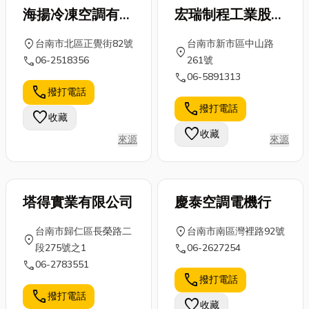
海揚冷凍空調有限
宏瑞制程工業股份
公司
有限公司
location_on
台南市北區正覺街82號
台南市新市區中山路
location_on
call
06-2518356
261號
call
06-5891313
call
撥打電話
call
撥打電話
favorite
收藏
favorite
收藏
來源
來源
塔得實業有限公司
慶泰空調電機行
location_on
台南市歸仁區長榮路二
台南市南區灣裡路92號
location_on
call
段275號之1
06-2627254
call
06-2783551
call
撥打電話
call
撥打電話
favorite
收藏