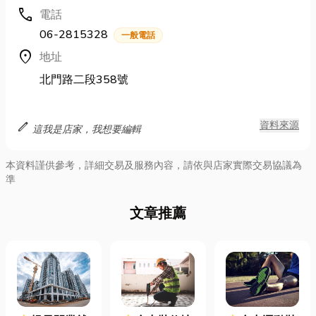
call
電話
06-2815328
一般電話
location_on
地址
北門路二段358號
edit
資料來源
這我是店家，我想要編輯
本資料謹供參考，詳細交易及服務內容，請依與店家實際交易協議為
準
文章推薦