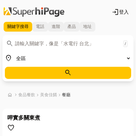
login
登入
關鍵字
搜尋
電話
進階
產品
地址
關鍵字
search
/
地區
place
search
首頁
home
chevron_right
食品餐飲
chevron_right
美食佳餚
chevron_right
餐廳
呷實多關東煮
favorite