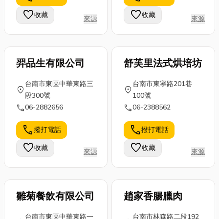
透過「預鑄工
裝潢挑選地板
中的戶外活動
favorite
favorite
收藏
收藏
來源
來源
法」打破傳統
而煩惱，這篇
中每一步都輕
營造緩慢的魔
裝修地板文章
盈有力。文末
咒，並...
一次...
小...
羿品生有限公司
舒芙里法式烘培坊
台南市東區中華東路三
台南市東寧路201巷
location_on
location_on
段300號
100號
call
call
06-2882656
06-2388562
call
call
撥打電話
撥打電話
favorite
favorite
收藏
收藏
來源
來源
雛菊餐飲有限公司
趙家香腸臘肉
台南市東區中華東路一
台南市林森路二段192