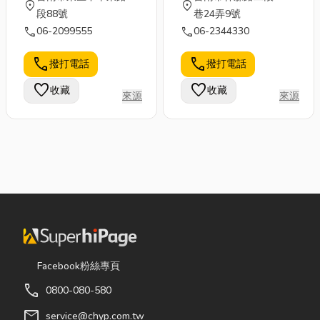
location_on
location_on
段88號
巷24弄9號
call
call
06-2099555
06-2344330
call
call
撥打電話
撥打電話
favorite
favorite
收藏
收藏
來源
來源
Facebook粉絲專頁
call
0800-080-580
mail
service@chyp.com.tw