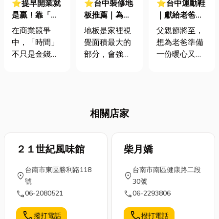
⭐提早開業就
⭐台中裝修地
⭐台中運動鞋
是贏！靠「預
板推薦｜為新
｜獻給老爸的
鑄工法」省下
家挑地板煩
神隊友：父親
在商業競爭
地板是家裡視
父親節將至，
百萬利息，地
惱？裝修重點
節台中運動鞋
中，「時間」
覺面積最大的
想為老爸準備
主與連鎖品牌
讓你輕鬆選對
選購攻略！
不只是金錢，
部分，會強烈
一份暖心又實
的極速攻略在
新家地板
更是決定市佔
地影響整體氛
用的禮物嗎？
這！
率的關鍵。對
圍和走路的舒
考慮一雙能讓
連鎖餐飲、商
適度，所以要
他活動更自在
辦地主或零售
根據房屋類型
的運動鞋吧！
相關店家
業者而言，建
和需求來選
無論爸爸喜歡
築工程每延後
擇。很多人喜
在公園裡輕鬆
一個月完工，
歡木地板溫暖
漫步、享受日
背後代表的是
２１世紀風味館
的顏色和舒服
柴月嬌
常慢跑的樂
高額租金支
的觸感，但地
趣，或是計畫
台南市東區勝利路118
台南市南區健康路二段
出、貸款利息
板種類那麼
前往山林挑戰
location_on
location_on
號
30號
壓力，以及白
多，是不是讓
登山越野，一
call
call
06-2080521
06-2293806
白流失的營
你不知道該怎
雙舒適且機能
收。而本文將
麼選？如果你
卓越的鞋款，
call
call
撥打電話
撥打電話
深度解析如何
也正在為新家
都能讓他在台