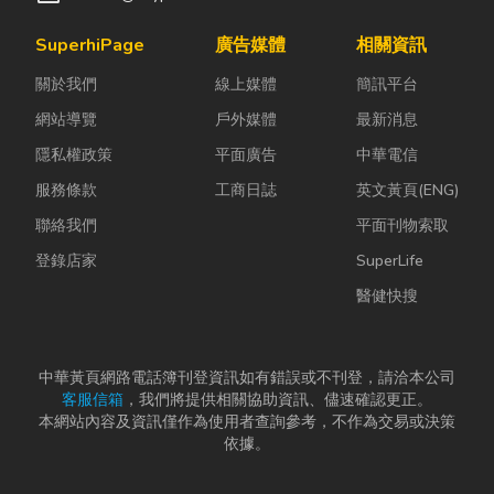
SuperhiPage
廣告媒體
相關資訊
關於我們
線上媒體
簡訊平台
網站導覽
戶外媒體
最新消息
隱私權政策
平面廣告
中華電信
服務條款
工商日誌
英文黃頁(ENG)
聯絡我們
平面刊物索取
登錄店家
SuperLife
醫健快搜
中華黃頁網路電話簿刊登資訊如有錯誤或不刊登，請洽本公司
客服信箱
，我們將提供相關協助資訊、儘速確認更正。
本網站內容及資訊僅作為使用者查詢參考，不作為交易或決策
依據。