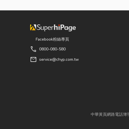
Facebook粉絲專頁
call
0800-080-580
mail
service@chyp.com.tw
中華黃頁網路電話簿