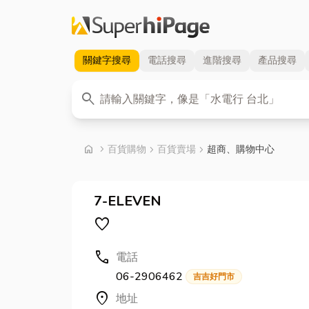
關鍵字
搜尋
電話
搜尋
進階
搜尋
產品
搜尋
關鍵字
search
首頁
home
chevron_right
百貨購物
chevron_right
百貨賣場
chevron_right
超商、購物中心
7-ELEVEN
favorite
call
電話
06-2906462
吉吉好門市
location_on
地址