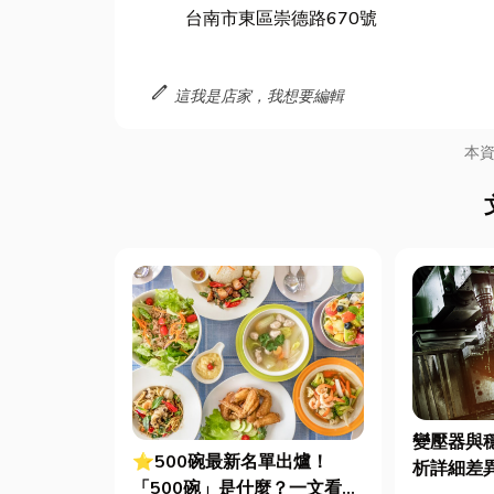
台南市東區崇德路670號
edit
這我是店家，我想要編輯
本
變壓器與
⭐500碗最新名單出爐！
析詳細差
「500碗」是什麼？一文看懂