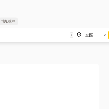
地址
搜尋
地區
place
/