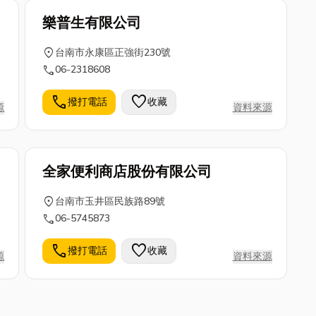
樂普生有限公司
location_on
台南市永康區正強街230號
call
06-2318608
call
favorite
撥打電話
收藏
源
資料來源
全家便利商店股份有限公司
location_on
台南市玉井區民族路89號
call
06-5745873
call
favorite
撥打電話
收藏
源
資料來源