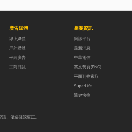
廣告媒體
相關資訊
線上媒體
簡訊平台
戶外媒體
最新消息
平面廣告
中華電信
工商日誌
英文黃頁(ENG)
平面刊物索取
SuperLife
醫健快搜
資訊、儘速確認更正。