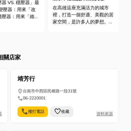
器 VS. 穩壓器」最
在高雄這座充滿活力的城市
裡，打造一個舒適、美觀的居
穩壓器：用來「維持
家空間，是許多人的夢想。不
什麼是變
論是新成屋的裝潢工程設計，
NSFORMER 功能
還是老屋的房屋整修工作，都
需要專業的裝潢工程團隊來協
改變交流電壓的設
助。以下將為您深入介紹高雄
備。 常見類型分析： 1. 自耦...
相關店家
地區優質的裝潢工程服務，並
針對高雄輕隔間工程和房屋整
修工程進...
靖芳行
location_on
台南市中西區民權路一段31號
call
06-2220001
call
favorite
撥打電話
收藏
源
資料來源