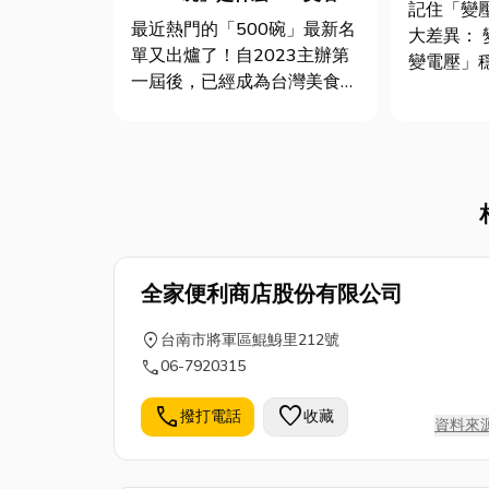
記住「變壓
台灣美食新指南
最近熱門的「500碗」最新名
大差異： 變壓器：用來「改
單又出爐了！自2023主辦第
變電壓」
一屆後，已經成為台灣美食界
電壓穩定」。 一、
的一大盛事。500碗的榜單是
壓器？TRA
由《UDN聯合新聞網》旗下
與類型 變壓器是利用電磁感
生活品味平台「500輯」發
應原理來
起，集結台灣各界跨領域的名
人、專家與意見領袖，推薦出
最值得一嚐的台灣小吃、地
方...
全家便利商店股份有限公司
location_on
台南市將軍區鯤鯓里212號
call
06-7920315
call
favorite
撥打電話
收藏
資料來