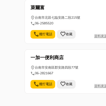
萊爾富
location_on
台南市北區七臨安路二段215號
call
06-2585520
call
favorite
撥打電話
收藏
資料來
一加一便利商店
location_on
台南市安南區郡安路四段77號
call
06-2821667
call
favorite
撥打電話
收藏
資料來