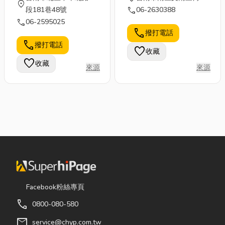
location_on
call
段181巷48號
06-2630388
call
06-2595025
call
撥打電話
call
撥打電話
favorite
收藏
favorite
收藏
來源
來源
Facebook粉絲專頁
call
0800-080-580
mail
service@chyp.com.tw