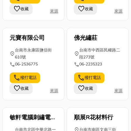
的容器使用
到舒壓的效
血沸騰的隊
favorite
favorite
收藏
收藏
來源
來源
費： 👉 同一
果，今天小編
旗，旗幟從來
瓦...
就整理5家台
就不只是塊布
南掏...
料和圖...
元寶有限公司
佛光繡莊
台南市永康區鹽信街
台南市中西區民權路二
location_on
location_on
610號
段273號
call
call
06-2536775
06-2235323
call
call
撥打電話
撥打電話
favorite
favorite
收藏
收藏
來源
來源
敏軒電腦刺繡電腦
順展R花材料行
製版
location_on
台南市北區中華北路一
台南市南區文南三街