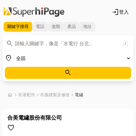
login
登入
關鍵字
搜尋
電話
進階
產品
地址
關鍵字
search
/
地區
place
search
首頁
home
chevron_right
衣著配件
chevron_right
衣服縫製及修改
chevron_right
電繡
合美電繡股份有限公司
favorite