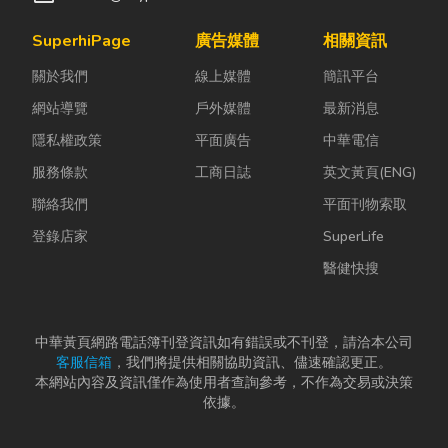
SuperhiPage
廣告媒體
相關資訊
關於我們
線上媒體
簡訊平台
網站導覽
戶外媒體
最新消息
隱私權政策
平面廣告
中華電信
服務條款
工商日誌
英文黃頁(ENG)
聯絡我們
平面刊物索取
登錄店家
SuperLife
醫健快搜
中華黃頁網路電話簿刊登資訊如有錯誤或不刊登，請洽本公司
客服信箱
，我們將提供相關協助資訊、儘速確認更正。
本網站內容及資訊僅作為使用者查詢參考，不作為交易或決策
依據。