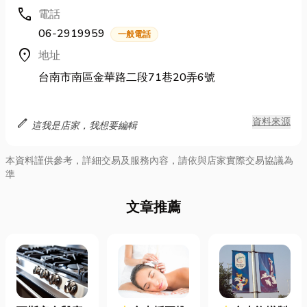
call
電話
06-2919959
一般電話
location_on
地址
台南市南區金華路二段71巷20弄6號
edit
資料來源
這我是店家，我想要編輯
本資料謹供參考，詳細交易及服務內容，請依與店家實際交易協議為
準
文章推薦