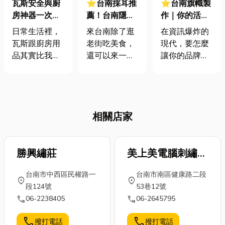
瓦斯安全與廚
⭐台南採耳推
⭐台南旗幟製
房神器一次搞
薦！台南隱藏
作｜你的活動
懂🔥：從瓦斯
版享受爽翻
還在喊破喉
日常生活裡，
來台南除了逛
在資訊爆炸的
流量表到廚房
天，讓你耳朵
嚨？讓旗幟幫
瓦斯跟廚房用
老街吃美食，
現代，要怎麼
用品的完整指
找回清晰聽力
你「旗」聚人
品其實比我們
還可以來一趟
讓你的品牌、
南
氣，聲勢動起
想像的還重
台南採耳推薦
活動或理念一
來！
要。🔥不管是
體驗！台南採
秒抓住眼球？
煮飯要用的瓦
耳師傅們，除
其實沒那麼
斯爐、洗澡用
了擁有精湛的
難，而且還能
相關店家
的熱水器，甚
技術，還常常
讓你的訊息充
至廚房的排油
會搭配精油，
滿動感——答
煙機、RO淨水
為個人打造專
案就是運用各
器，這些 瓦斯
勝興繡莊
屬的台南採耳
美上美電腦刺繡有
式各樣的旗
器具都直接影
按摩時間，放
幟！從街邊巷
限公司(台灣總店)
台南市中西區民權路一
台南市南區健康路二段
響到我們的安
鬆身心、緩解
口隨風搖曳的
location_on
location_on
段124號
53巷12號
全與便利。 很
壓力。採耳不
廣告旗，到展
call
call
06-2238405
06-2645795
多人不知道，
僅能清潔耳
覽會場上醒目
消防署也規定
道，更能舒緩
的企業旗，甚
call
call
撥打電話
撥打電話
了液化石油氣
頭部穴位，達
至是賽事中熱