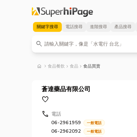
關鍵字
搜尋
電話
搜尋
進階
搜尋
產品
搜尋
關鍵字
search
首頁
home
chevron_right
食品餐飲
chevron_right
食品
chevron_right
食品買賣
蒼達藥品有限公司
favorite
call
電話
06-2961959
一般電話
06-2962092
一般電話