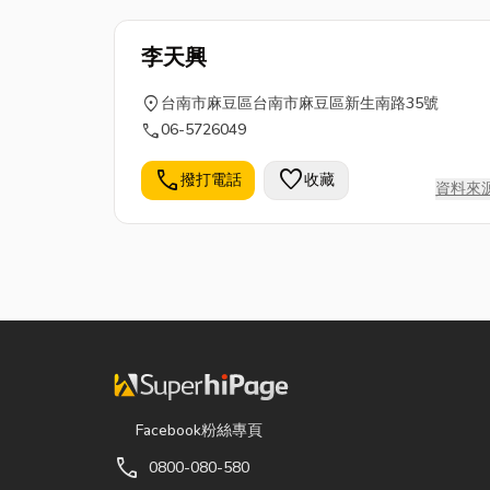
李天興
location_on
台南市麻豆區台南市麻豆區新生南路35號
call
06-5726049
call
favorite
撥打電話
收藏
資料來
Facebook粉絲專頁
call
0800-080-580