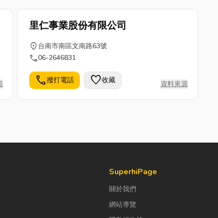
里仁事業股份有限公司
location_on
台南市南區文南路63號
call
06-2646831
call
favorite
撥打電話
收藏
源
資料來源
SuperhiPage
關於我們
網站導覽