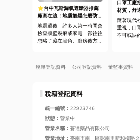
口罩工廠
⭐台中瓦斯漏氣遮斷器推薦
材質，舒
廠商在這！地震氣爆怎麼防？
時尚感UP
隨著現代
警報器與遮斷器差異、補助條
地震過後，許多人第一時間會
重視，口
件及挑選全攻略
檢查牆壁裂痕或家電，卻往往
不可或缺
忽略了藏在牆角、廚房後方的
是防疫需
瓦斯管線。日前日本熊本永旺
口罩的需
夢樂城在地震後引發嚴重氣
下。因此
爆，正是因為震波拉扯導致瓦
罩工廠批
稅籍登記資料
公司登記資料
董監事資料
斯管線受損、氣體微量外洩所
要。本單
致。當瓦斯默默充斥在空間
發生產工
中，哪怕只是一絲靜電或按下
的好處，...
稅籍登記資料
開關的火花...
統一編號：
22923746
狀態：
營業中
營業名稱：
蒼達藥品有限公司
營業地址：
臺南市南 區彰南里新和橫路２