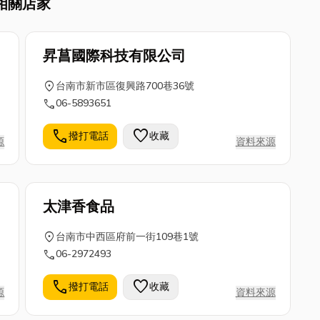
相關店家
昇菖國際科技有限公司
location_on
台南市新市區復興路700巷36號
call
06-5893651
call
favorite
撥打電話
收藏
源
資料來源
太津香食品
location_on
台南市中西區府前一街109巷1號
call
06-2972493
call
favorite
撥打電話
收藏
源
資料來源