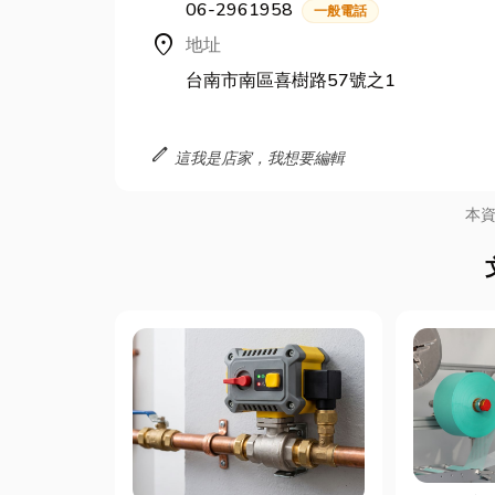
06-2961958
一般電話
location_on
地址
台南市南區喜樹路57號之1
edit
這我是店家，我想要編輯
本