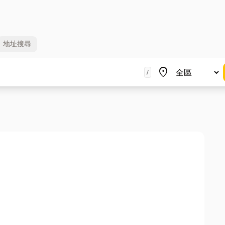
地址
搜尋
地區
place
/