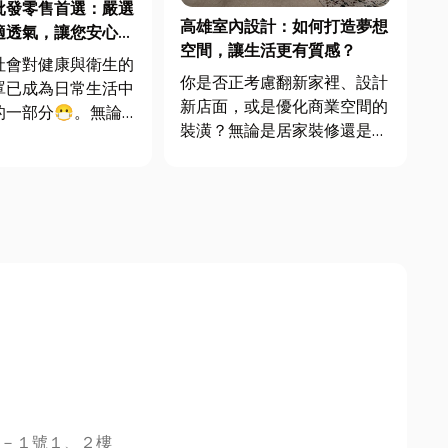
批發零售首選：嚴選
高雄室內設計：如何打造夢想
適透氣，讓您安心且
空間，讓生活更有質感？
！
社會對健康與衛生的
你是否正考慮翻新家裡、設計
罩已成為日常生活中
新店面，或是優化商業空間的
的一部分😷。無論
裝潢？無論是居家裝修還是商
求，還是工業防護，
業空間改造，在高雄室內設計
求量🏅始終居高不
都是一門學問，除了美感，還
，選擇一家專業的口
涉及功能性、舒適度與實用
發零售廠商至關重
性。今天就來和大家聊聊室內
元將深入探討口罩批
設計，並解答五個民眾最常詢
廠的優勢及團購價格
問的問題，讓你在規劃裝修時
更有方向...
－１號１、２樓