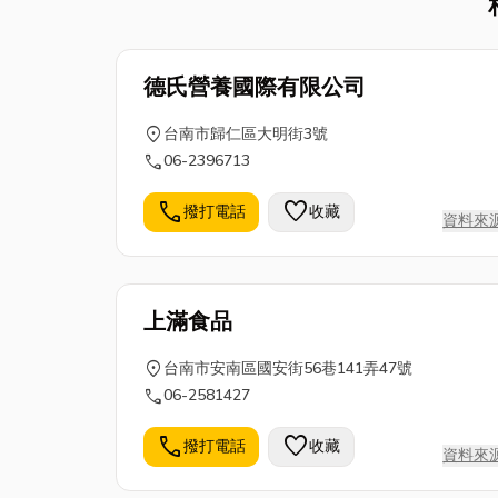
德氏營養國際有限公司
location_on
台南市歸仁區大明街3號
call
06-2396713
call
favorite
撥打電話
收藏
資料來
上滿食品
location_on
台南市安南區國安街56巷141弄47號
call
06-2581427
call
favorite
撥打電話
收藏
資料來