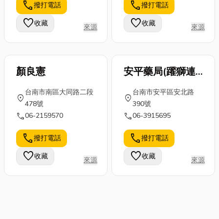
call
call
撥打電話
撥打電話
favorite
favorite
收藏
收藏
來源
來源
顏良憲
安平藥局(躍獅連
鎖藥局)
台南市南區大同路二段
台南市安平區安北路
location_on
location_on
478號
390號
call
call
06-2159570
06-3915695
call
call
撥打電話
撥打電話
favorite
favorite
收藏
收藏
來源
來源