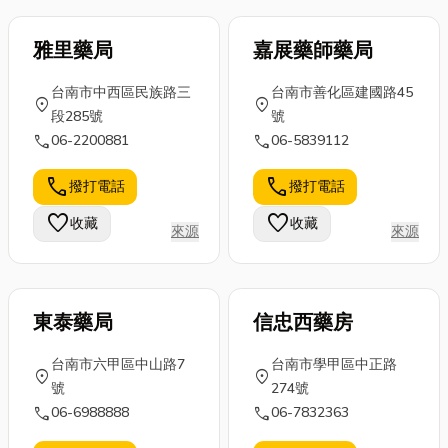
雅里藥局
嘉展藥師藥局
台南市中西區民族路三
台南市善化區建國路45
location_on
location_on
段285號
號
call
call
06-2200881
06-5839112
call
call
撥打電話
撥打電話
favorite
favorite
收藏
收藏
來源
來源
東泰藥局
信忠西藥房
台南市六甲區中山路7
台南市學甲區中正路
location_on
location_on
號
274號
call
call
06-6988888
06-7832363