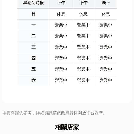
星期＼時段
上午
下午
晚上
就來分享如何
道工序都蘊藏
物清運」的那
判斷工業用鏈
著獨特的韻
些事，也會解
日
休息
休息
休息
條優劣，文
味。想深入了
答幾個大家最
一
營業中
營業中
營業中
末...
解...
常...
二
營業中
營業中
營業中
三
營業中
營業中
營業中
四
營業中
營業中
營業中
五
營業中
營業中
營業中
六
營業中
營業中
營業中
本資料謹供參考，詳細資訊請依政府資料開放平台為準。
相關店家