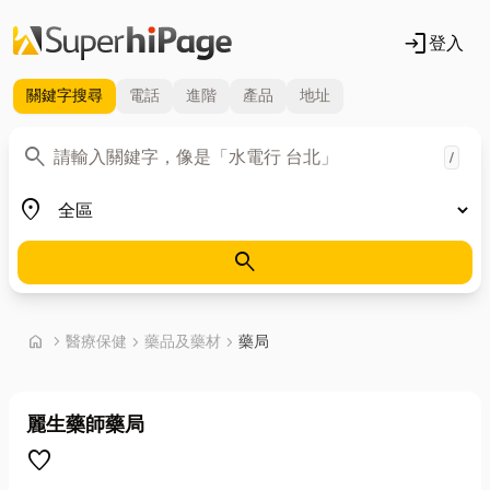
login
登入
關鍵字
搜尋
電話
進階
產品
地址
關鍵字
search
/
地區
place
search
首頁
home
chevron_right
醫療保健
chevron_right
藥品及藥材
chevron_right
藥局
麗生藥師藥局
favorite