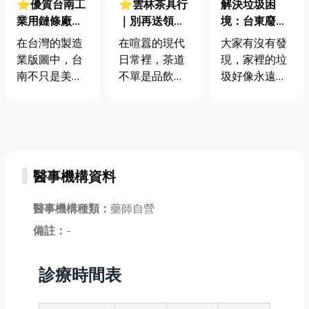
⭐優質台南工
⭐雲林茶具行
解決垃圾困
業用鏈條廠商
｜別再送領帶
境：台東廢棄
名單在這！別
了，獻給懂生
物清運怎麼做
在台灣的製造
在喧囂的現代
大家有沒有發
讓廉價鏈條拖
活的他！父親
才有效？
業版圖中，台
日常裡，茶道
現，家裡的垃
垮產能！一篇
節的品茗獻
南不只是美食
不單是品飲茶
圾好像永遠清
教你把關每一
禮，讓愛更回
之都，更是全
湯的藝術，更
不完？尤其是
分設備維護
甘！
球「工業用鏈
是一種沉澱心
在台東這樣靠
費！
條」的研發與
靈、修身養性
山又靠海的好
生產重鎮。然
的生活哲學。
地方，保持乾
而在採購的時
它承載著豐厚
淨的環境真的
醫事機構資料
候絕對不能只
的文化底蘊，
很重要。但面
「看型號、比
引導人們在沏
對廢棄物、回
價格」這麼簡
醫事機構種類：
藥師自營
茶、品茗的每
收物、甚至是
單。畢竟一條
個環節中，尋
大型垃圾，我
備註：
-
劣質鏈條導致
得一份內在的
們常常會卡
的停機損失，
寧靜與和諧。
關，不知道該
診療時間表
往往是鏈條本
從精準掌控水
怎麼處理。今
身單價的數百
溫，到細膩搭
天我們就來聊
倍。今天小編
配茶具，每一
聊「台東廢棄