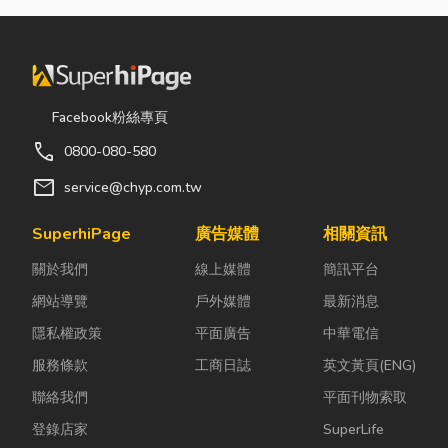
Facebook粉絲專頁
call
0800-080-580
mail
service@chyp.com.tw
SuperhiPage
廣告媒體
相關資訊
關於我們
線上媒體
簡訊平台
網站導覽
戶外媒體
最新消息
隱私權政策
平面廣告
中華電信
服務條款
工商日誌
英文黃頁(ENG)
聯絡我們
平面刊物索取
登錄店家
SuperLife