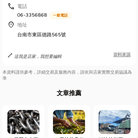
call
電話
06-3356868
一般電話
location_on
地址
台南市東區德路565號
edit
資料來源
這我是店家，我想要編輯
本資料謹供參考，詳細交易及服務內容，請依與店家實際交易協議為
準
文章推薦