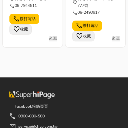
location_on
call
06-7944811
777號
call
06-2493917
call
撥打電話
call
撥打電話
favorite
收藏
favorite
收藏
來源
來源
Facebook粉絲專頁
call
0800-080-580
mail
service@chyp.com.tw