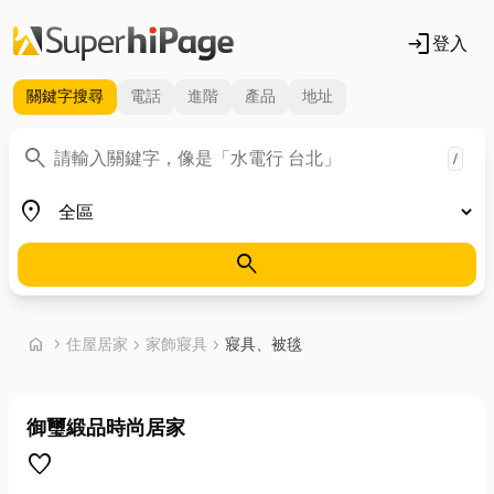
login
登入
關鍵字
搜尋
電話
進階
產品
地址
關鍵字
search
/
地區
place
search
首頁
home
chevron_right
住屋居家
chevron_right
家飾寢具
chevron_right
寢具、被毯
御璽緞品時尚居家
favorite