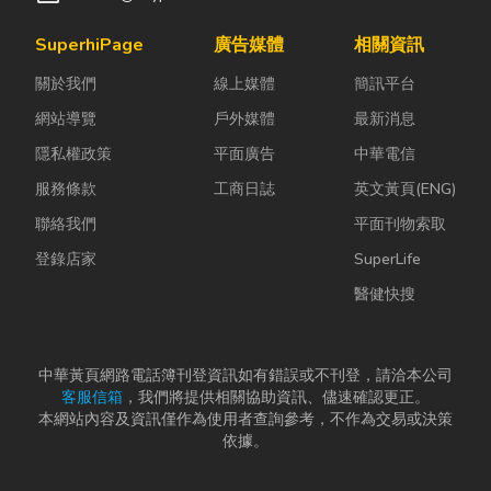
SuperhiPage
廣告媒體
相關資訊
關於我們
線上媒體
簡訊平台
網站導覽
戶外媒體
最新消息
隱私權政策
平面廣告
中華電信
服務條款
工商日誌
英文黃頁(ENG)
聯絡我們
平面刊物索取
登錄店家
SuperLife
醫健快搜
中華黃頁網路電話簿刊登資訊如有錯誤或不刊登，請洽本公司
客服信箱
，我們將提供相關協助資訊、儘速確認更正。
本網站內容及資訊僅作為使用者查詢參考，不作為交易或決策
依據。