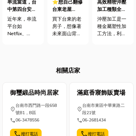
串流當道，台
⭐想自己翻修
高效精密沖壓
中第四台安裝
台東老屋
加工種類全解
還值得嗎？五
DIY？去台東
析，滿足大規
近年來，串流
買下台東的老
沖壓加工是一
分鐘看懂關鍵
水電材料行這
模生產需求
平台如
房子，想像著
種金屬塑性加
差異
樣買才不花冤
Netflix、
未來面山背海
工方法，利用
枉錢！
Disney+、愛
的慢活人生，
壓力機和模具
奇藝、
確實很浪漫。
對金屬板材或
YouTube崛
但回到現實，
其他材料施加
起，改變了許
「老屋翻新」
外力，使其產
相關店家
多人看電視的
的拆除和水電
生塑性變形或
方式。許多人
工程往往讓人
分離，而製造
可能會好奇：
抓狂。畢竟管
所需形狀和尺
在這樣的趨勢
御璽緞品時尚居家
線要重拉、開
滿庭香寢飾販賣場
寸的零件。沖
下，台中第四
關要換漂亮一
壓加工的應用
台南市西門路一段658
台南市東區中華東路二
台安裝還有必
點的、馬桶想
非常廣泛，涵
location_on
location_on
號B1，B區
段21號
要嗎？事實
裝免治的......等
蓋了電子、汽
call
call
06-3478556
06-2681434
上，第四台並
等，這時候就
車、家電等眾
沒有被取代，
會有不少人想
多行業。 富評
call
call
撥打電話
撥打電話
而是悄悄轉
自己去「水電
金屬 沖壓加工