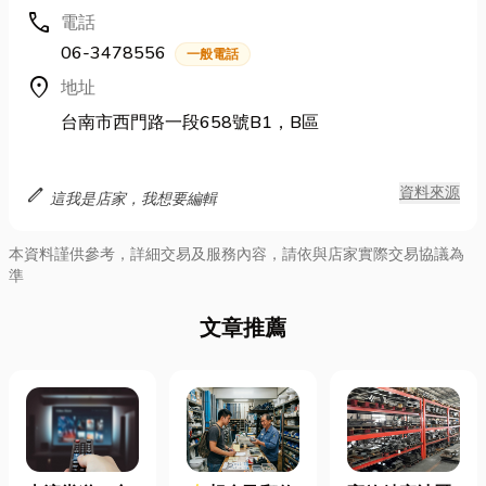
call
電話
06-3478556
一般電話
location_on
地址
台南市西門路一段658號B1，B區
edit
資料來源
這我是店家，我想要編輯
本資料謹供參考，詳細交易及服務內容，請依與店家實際交易協議為
準
文章推薦