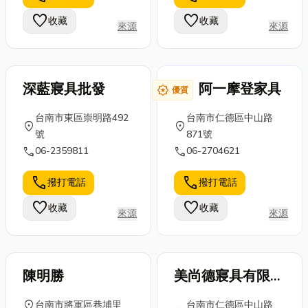
型，走出一條
材料行」找材
的主要特徵 效
favorite
favorite
收藏
收藏
來源
來源
與串流不同的
料自己動手
率高 ...
路。透過這篇
DI...
文...
深藍寢具批發
阿一摩登家具
award_star
優質
台南市東區崇明路492
台南市仁德區中山路
location_on
location_on
號
871號
call
call
06-2359811
06-2704621
call
call
撥打電話
撥打電話
favorite
favorite
收藏
收藏
來源
來源
陳明勝
美尚德寢具有限公
司
location_on
台南市將軍區巷埔里
台南市仁德區中山路