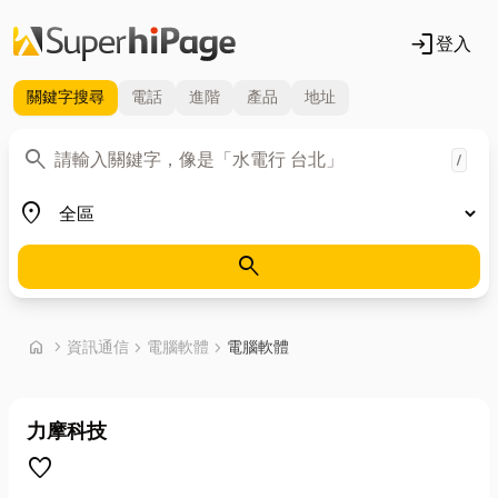
login
登入
關鍵字
搜尋
電話
進階
產品
地址
關鍵字
search
/
地區
place
search
首頁
home
chevron_right
資訊通信
chevron_right
電腦軟體
chevron_right
電腦軟體
力摩科技
favorite