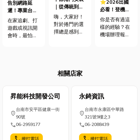
⭐2026出國
告別網路延
｜從傳統到智
必看！登機箱
遲！專業台中
慧，5大捲門
嗨，大家好！
尺寸規定與挑
網路安裝，讓
你是否有過這
在家追劇、打
種類一篇搞
對於捲門的選
選指南，文末
你追劇、打遊
樣的經驗？在
遊戲或視訊開
定，選對不再
擇總是感到困
加碼高雄出國
戲不卡頓
機場辦理報到
會時，最怕遇
煩惱！
惑嗎？特別是
登機箱推薦皮
時，看著排得
到斷線或延
當您身處中部
件行！
看不到盡頭的
遲。其實，多
地區，要尋找
託運行李隊
數問題都來自
合適的中部捲
伍，再看看手
網路安裝規劃
門安裝服務
錶，心裡只能
相關店家
不良。網路是
時，更是讓人
暗自焦慮；或
現代家庭的數
無從下手。別
者滿心期待地
位命脈，穩定
擔心！今天小
抵達了充滿異
高速的連線能
昇能科技開發公司
永錡資訊
編將化身您的
國情調的度假
提升生活品
捲門小幫手，
勝地，卻在行
台南市安平區健康一街
台南市永康區中華路
質，也能避免
location_on
location_on
帶您一次搞懂
李轉盤旁苦苦
90號
321號9樓之3
惱人的中斷。
市面上常見的
等了半個小
call
call
06-2959177
06-2088439
本文將帶你從
捲門種類、功
時，最後眼睜
規劃、設備挑
能與應用，讓
call
call
撥打電話
撥打電話
睜看著別人早