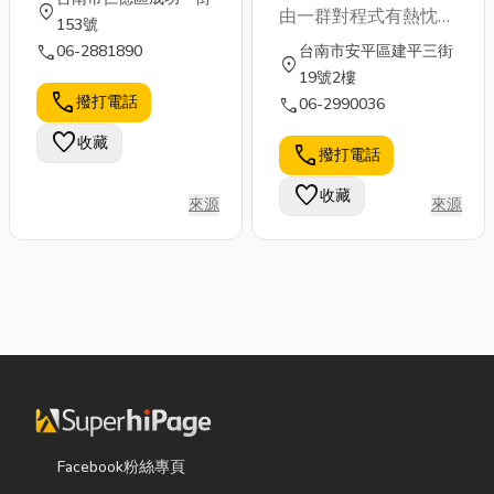
location_on
由一群對程式有熱忱的
153號
年輕人所組成，我們期
call
06-2881890
台南市安平區建平三街
location_on
望透過將最新的資訊科
19號2樓
技技術應用到生活中，
call
撥打電話
call
06-2990036
來解決使用者的需求。
favorite
收藏
近來人工智慧（AI）的
call
撥打電話
議題再次在全球興起，
favorite
收藏
我們在AI領域的鑽研已
來源
來源
達2年以上，過去曾著
手開發醫療領域及晶片
辨識領域的AI專案，但
大多以學術研究為主，
而現在我們希冀將所擁
有的技術回饋給社會，
透過導入AI，解決目前
各產業領域所遇到的瓶
頸。 主要營業項目 ★
智慧(AI)醫療技術專案
Facebook粉絲專頁
規劃與開發 ★各產業