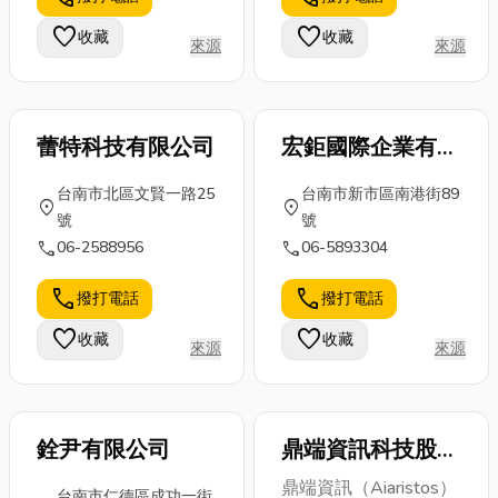
選到施工細
您輕鬆選對捲
已坐上接駁
節，一步步教
favorite
favorite
收藏
收藏
門，打造兼顧
來源
來源
車，自己卻還
你如何打造一
安全、美觀又
在跟人群推
個真正符合你
實...
擠？那其...
需求的...
蕾特科技有限公司
宏鉅國際企業有限
公司
台南市北區文賢一路25
台南市新市區南港街89
location_on
location_on
號
號
call
call
06-2588956
06-5893304
call
call
撥打電話
撥打電話
favorite
favorite
收藏
收藏
來源
來源
銓尹有限公司
鼎端資訊科技股份
有限公司
鼎端資訊（Aiaristos）
台南市仁德區成功一街