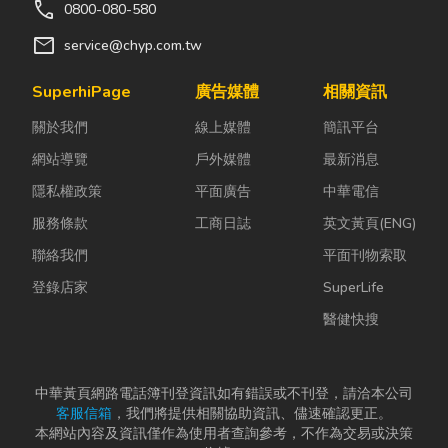
call
0800-080-580
人工智慧模型建立與應
mail
service@chyp.com.tw
用 ★各產業平台規劃
與製作 ★各式網頁製
SuperhiPage
廣告媒體
相關資訊
作 ★人工智慧圖像辨
識 ★精準預測大數據
關於我們
線上媒體
簡訊平台
分析
網站導覽
戶外媒體
最新消息
隱私權政策
平面廣告
中華電信
服務條款
工商日誌
英文黃頁(ENG)
聯絡我們
平面刊物索取
登錄店家
SuperLife
醫健快搜
中華黃頁網路電話簿刊登資訊如有錯誤或不刊登，請洽本公司
客服信箱
，我們將提供相關協助資訊、儘速確認更正。
本網站內容及資訊僅作為使用者查詢參考，不作為交易或決策