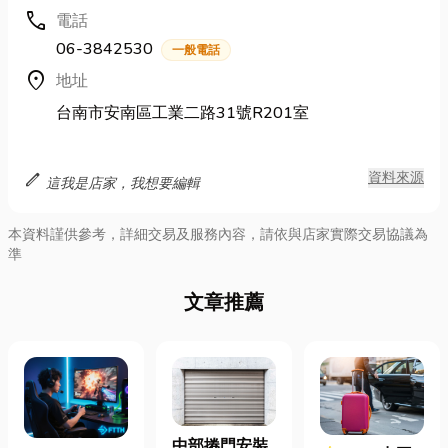
call
電話
06-3842530
一般電話
location_on
地址
台南市安南區工業二路31號R201室
edit
資料來源
這我是店家，我想要編輯
本資料謹供參考，詳細交易及服務內容，請依與店家實際交易協議為
準
文章推薦
中部捲門安裝