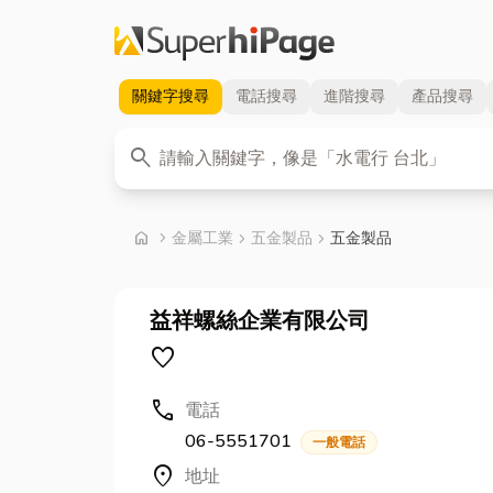
關鍵字
搜尋
電話
搜尋
進階
搜尋
產品
搜尋
關鍵字
search
首頁
home
chevron_right
金屬工業
chevron_right
五金製品
chevron_right
五金製品
益祥螺絲企業有限公司
favorite
call
電話
06-5551701
一般電話
location_on
地址