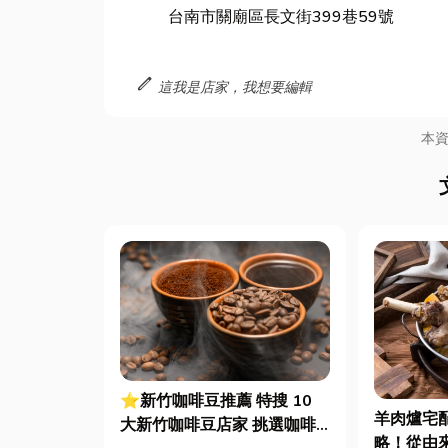
台南市關廟區長文街399巷59號
edit
這我是店家，我想要編輯
本
⭐新竹咖啡豆推薦 特搜 10
羊肉爐宅
大新竹咖啡豆店家 挑選咖啡
略！從由