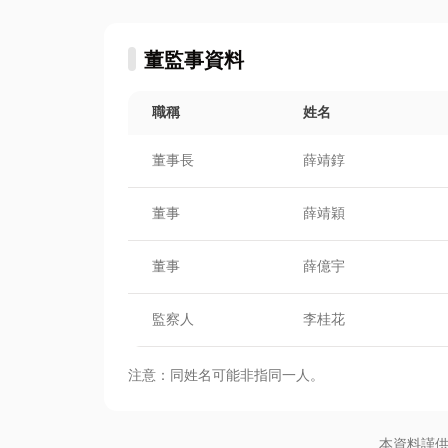
董監事資料
職稱
姓名
董事長
薛靖錞
董事
薛靖穎
董事
薛億宇
監察人
李桂花
注意：同姓名可能非指同一人。
本資料謹