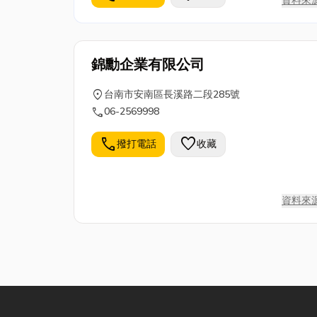
資料來
錦勳企業有限公司
location_on
台南市安南區長溪路二段285號
call
06-2569998
call
favorite
撥打電話
收藏
資料來