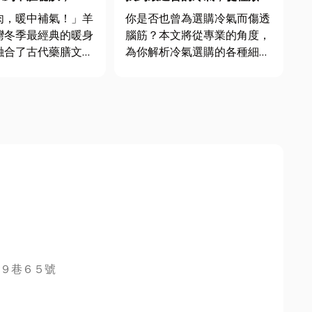
藥膳智慧！
坪數到省電秘訣一次搞懂！
肉，暖中補氣！」羊
你是否也曾為選購冷氣而傷透
灣冬季最經典的暖身
腦筋？本文將從專業的角度，
融合了古代藥膳文化
為你解析冷氣選購的各種細
圓記憶。現在，不必
節，讓你輕鬆挑選到心目中的
人，透過便利的羊肉
理想冷氣。從冷氣怎麼選種
你也能輕鬆享受這份
類、冷氣選擇坪數如何計算，
。接下來，讓小編教
到冷氣省電標章的解讀和冷氣
來、食材到烹煮秘
品牌選擇，小編將提供你最完
搞懂羊肉爐的「元氣
整的冷氣選購指南，讓你不再
為選購冷氣...
９巷６５號