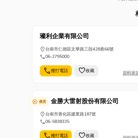
璨利企業有限公司
location_on
台南市仁德區文華路三段428巷66號
call
06-2795000
call
favorite
撥打電話
收藏
資料來
金勝大雷射股份有限公司
award_star
優質
location_on
台南市善化區建業路187號
call
06-5838335
call
favorite
撥打電話
收藏