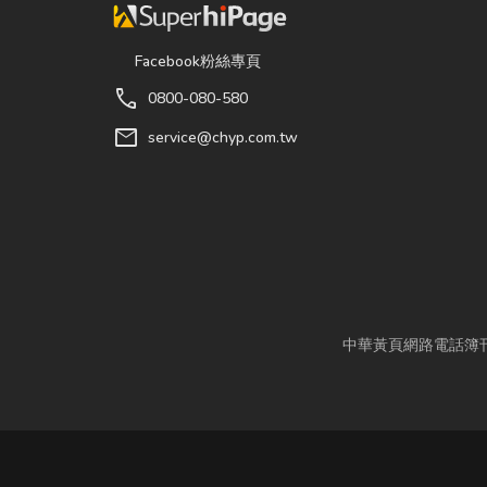
Facebook粉絲專頁
call
0800-080-580
mail
service@chyp.com.tw
中華黃頁網路電話簿