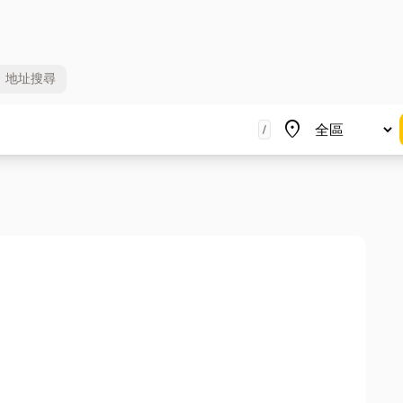
地址
搜尋
地區
place
/