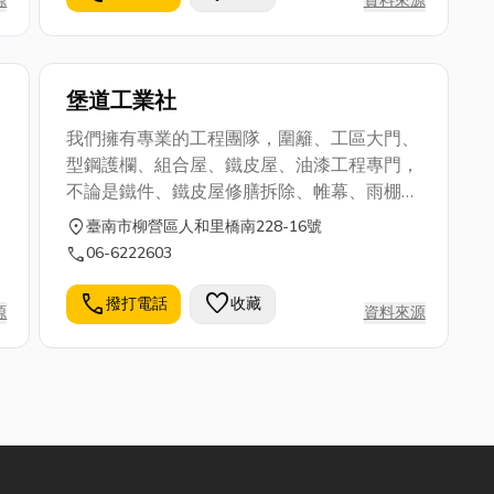
源
資料來源
堡道工業社
我們擁有專業的工程團隊，圍籬、工區大門、
型鋼護欄、組合屋、鐵皮屋、油漆工程專門，
不論是鐵件、鐵皮屋修膳拆除、帷幕、雨棚、
金屬樓梯、鋁門窗、白鐵等均有服務。 工廠
location_on
臺南市柳營區人和里橋南228-16號
在台南,全台各縣市均可服務，一通電話，場
call
06-6222603
堪報價，價格公道，技術專業。
call
favorite
撥打電話
收藏
源
資料來源