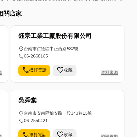
相關店家
鈺宗工業工廠股份有限公司
location_on
台南市仁德區中正西路582號
call
06-2668165
call
favorite
撥打電話
收藏
源
資料來源
吳舜棠
location_on
台南市安南區怡安路一段343巷15號
call
06-2550421
call
favorite
撥打電話
收藏