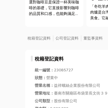
豆的 5 大重點
選對咖啡豆是保證一杯美味咖
掌握暖心
「冬吃羊
啡的基礎，它直接影響到咖啡
肉爐是台
的品質和口感，也能夠滿足個
美食。它
人口味偏好，從而提升咖啡品
與現代團
味體驗。不同產地、種類和烘
出門人擠
焙程度的咖啡豆呈現出各種風
爐宅配，
味特點，從淺烘焙的花果香氣
稅籍登記資料
公司登記資料
董監事資料
暖冬美味
到深烘焙的巧克力和焦糖味
您，從由
道。 咖啡豆新鮮度是保證咖
訣，一次
啡風味...
稅籍登記資料
學」！ ...
統一編號：
23085727
狀態：
營業中
營業名稱：
益祥螺絲企業股份有限公司
營業地址：
臺南市關廟區布袋里長文街３９
公司類型：
股份有限公司