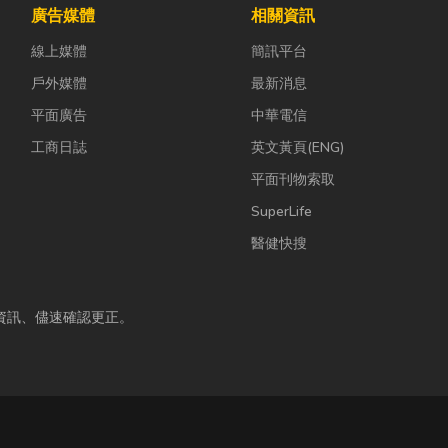
廣告媒體
相關資訊
線上媒體
簡訊平台
戶外媒體
最新消息
平面廣告
中華電信
工商日誌
英文黃頁(ENG)
平面刊物索取
SuperLife
醫健快搜
資訊、儘速確認更正。