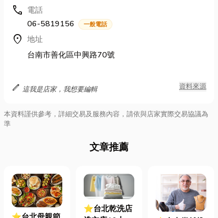
call
電話
06-5819156
一般電話
location_on
地址
台南市善化區中興路70號
edit
資料來源
這我是店家，我想要編輯
本資料謹供參考，詳細交易及服務內容，請依與店家實際交易協議為
準
文章推薦
⭐台北乾洗店
⭐台北母親節