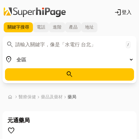
login
登入
關鍵字
搜尋
電話
進階
產品
地址
關鍵字
search
/
地區
place
search
首頁
home
chevron_right
醫療保健
chevron_right
藥品及藥材
chevron_right
藥局
元通藥局
favorite