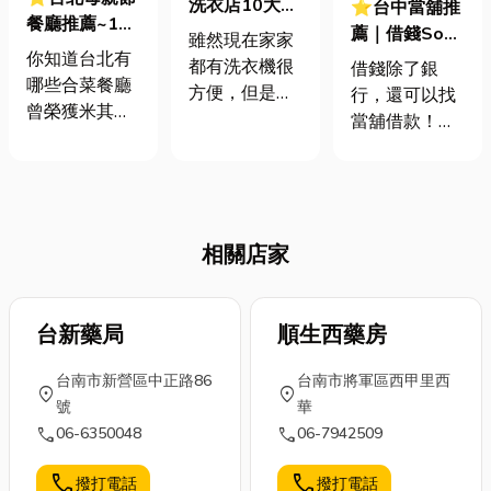
洗衣店10大網
⭐台中當舖推
餐廳推薦~10
路推薦 如何有
薦｜借錢So
雖然現在家家
間榮獲米其林
效去除惱人的
你知道台北有
Easy！當舖借
都有洗衣機很
借錢除了銀
星級的台北合
衣服黃斑 6種
哪些合菜餐廳
款流程、還款
方便，但是有
行，還可以找
菜餐廳-米其林
去除黃斑的小
曾榮獲米其林
條件、注意事
些衣物可能更
當舖借款！很
評審員如何挑
偏方
星級標章
項
適合交給專業
多人對當舖借
選？如何評
嗎？！你想好
的洗衣服務，
款條件都有點
價？
母親佳節要在
避免衣服因統
陌生，但其實
哪邊慶祝
一丟洗衣機而
當舖借款很方
嗎？！我們精
被洗壞，例
相關店家
便，而且門檻
心整理了台北
如：羊毛和絲
比銀行低喔！
地區10家榮獲
綢、訂製和高
想知道當舖借
米其林星級的
檔服裝、羽絨
台新藥局
順生西藥房
款流程、 需要
合菜餐廳，從
外套、大件衣
準備什麼文
代表「同類別
台南市新營區中正路86
物、複雜設計
台南市將軍區西甲里西
件、 還有哪些
location_on
location_on
中出眾的餐
號
或多層次衣
華
注意事項嗎？
廳」的米其林
call
call
06-6350048
物、皮革、毛
06-7942509
小編這就來幫
一星餐廳；
皮等特殊布
你解答！另
「廚藝高明，
call
call
撥打電話
撥打電話
料、有污漬的
外，還有6家