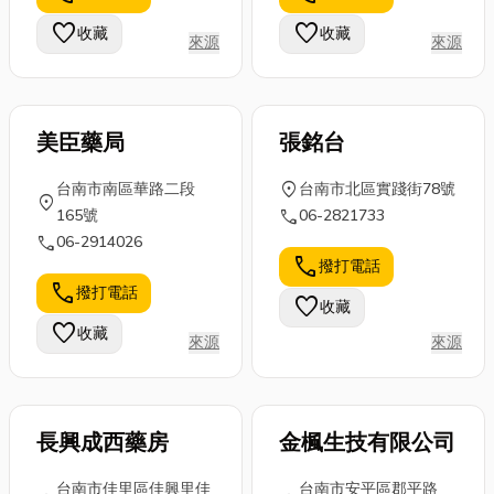
值得繞道前
服飾…。這些
在地台中當舖
favorite
favorite
收藏
收藏
往」的米其林
來源
來源
都需要特殊的
推薦，幫你快
二星餐廳；
清洗方...
速找...
「出類拔萃的
料...
美臣藥局
張銘台
location_on
台南市南區華路二段
台南市北區實踐街78號
location_on
call
165號
06-2821733
call
06-2914026
call
撥打電話
call
撥打電話
favorite
收藏
favorite
收藏
來源
來源
長興成西藥房
金楓生技有限公司
台南市佳里區佳興里佳
台南市安平區郡平路