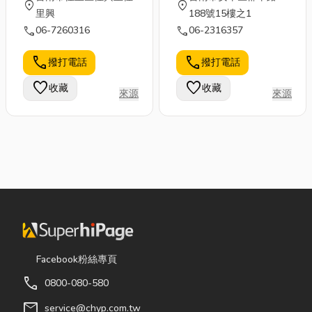
location_on
location_on
里興
188號15樓之1
call
call
06-7260316
06-2316357
call
call
撥打電話
撥打電話
favorite
favorite
收藏
收藏
來源
來源
Facebook粉絲專頁
call
0800-080-580
mail
service@chyp.com.tw