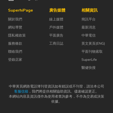
SuperhiPage
廣告媒體
相關資訊
關於我們
線上媒體
簡訊平台
網站導覽
戶外媒體
最新消息
隱私權政策
平面廣告
中華電信
服務條款
工商日誌
英文黃頁(ENG)
聯絡我們
平面刊物索取
登錄店家
SuperLife
醫健快搜
中華黃頁網路電話簿刊登資訊如有錯誤或不刊登，請洽本公司
客服信箱
，我們將提供相關協助資訊、儘速確認更正。
本網站內容及資訊僅作為使用者查詢參考，不作為交易或決策
依據。