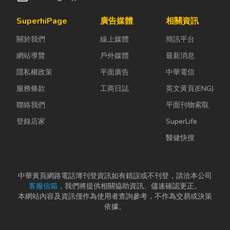
SuperhiPage
廣告媒體
相關資訊
關於我們
線上媒體
簡訊平台
網站導覽
戶外媒體
最新消息
隱私權政策
平面廣告
中華電信
服務條款
工商日誌
英文黃頁(ENG)
聯絡我們
平面刊物索取
登錄店家
SuperLife
醫健快搜
中華黃頁網路電話簿刊登資訊如有錯誤或不刊登，請洽本公司
客服信箱
，我們將提供相關協助資訊、儘速確認更正。
本網站內容及資訊僅作為使用者查詢參考，不作為交易或決策
依據。