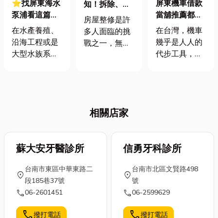
⭐找屏東海水
屏東機車借款
知！拆除、打
泵浦看這篇就
當舖推薦都在
石與泥作工程
房屋整修是許
夠！水池不翻
這！機車借款
的關聯性
在水產養殖、
在台灣，機車
多人面臨的挑
池的「抗海水
超彈性！免留
沿海工程或是
幾乎是人人的
戰之一，無論
馬達」選購心
車、低利率、
大型水族系統
代步工具，那
是翻新老屋、
法全攻略
快速撥款
中，「泵浦
機車除了是交
改造新房，還
（馬達）」就
通工具，當我
是解決居住空
像是整個系統
們遇上資金周
間的結構問
的心臟。心臟
轉難題時，其
題，了解整修
相關店家
一旦停擺，輕
實機車也可以
過程中的核心
則水質惡化，
成為不錯的有
工程至關重
重則整池的魚
價擔保品，向
要。其中，拆
蝦「翻池」報
蘇大安牙醫診所
信勇牙科診所
當舖或銀行等
除、打石與泥
廢。但是，海
機構辦理機車
作工程三者的
台南市東區中華東路二
台南市北區文賢路498
水是出了名的
借款，那有些
關聯性，常被
location_on
location_on
段185巷37號
號
「魔王級介
還有機車借款
視為房屋整修
call
call
06-2601451
06-2599629
質」，高鹽
免留車方案，
成功與否的基
度、高腐蝕
如果你也是住
石。本篇文章
call
call
撥打電話
撥打電話
性，如果用錯
在屏東的朋