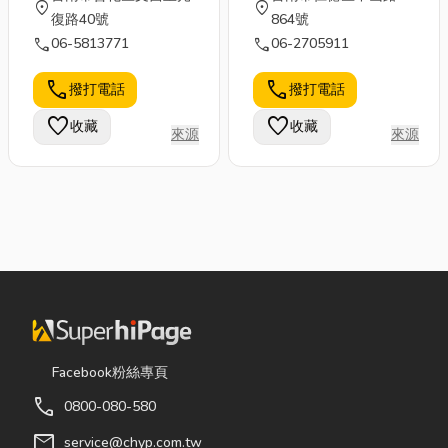
location_on
location_on
復路40號
864號
call
call
06-5813771
06-2705911
call
call
撥打電話
撥打電話
favorite
favorite
收藏
收藏
來源
來源
Facebook粉絲專頁
call
0800-080-580
mail
service@chyp.com.tw