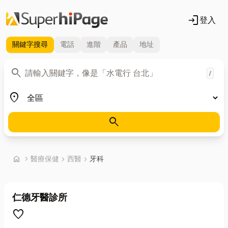
login
登入
關鍵字
搜尋
電話
進階
產品
地址
關鍵字
search
/
地區
place
search
首頁
home
chevron_right
醫療保健
chevron_right
西醫
chevron_right
牙科
仁德牙醫診所
favorite