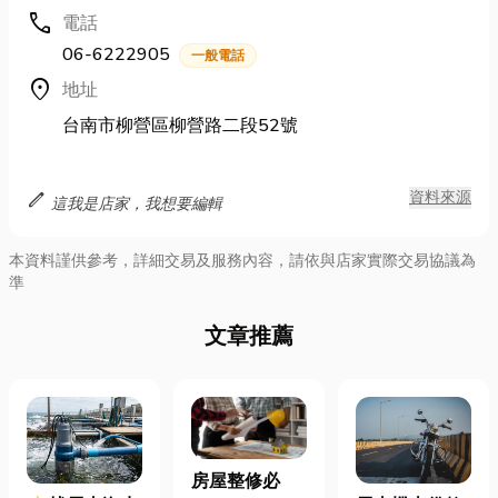
call
電話
06-6222905
一般電話
location_on
地址
台南市柳營區柳營路二段52號
edit
資料來源
這我是店家，我想要編輯
本資料謹供參考，詳細交易及服務內容，請依與店家實際交易協議為
準
文章推薦
房屋整修必