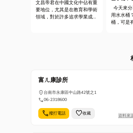
盛的文昌廟 心誠則靈~祈願考
文昌帝君在中國文化中佔有重
運滿分
今天來分享：「如何挑選 飲
要地位，尤其是在教育和學術
用水水桶
領域，對於許多追求學業成就
桶，可是
和文化修養的人來說，文昌帝
「毒水」
君不止是信仰和精神寄託的重
懂 PC蒸
要對象，更是學子、文人和考
擇訣竅和儲水要
生的守護神，信徒相信祭拜文
水水桶材
昌帝君能夠增強自己的智慧和
材質就是
才華，並在考試中取得好成
線！...
績。 ...
富ㄦ康診所
location_on
台南市永康區中山路42號之1
call
06-2318600
call
favorite
撥打電話
收藏
資料來