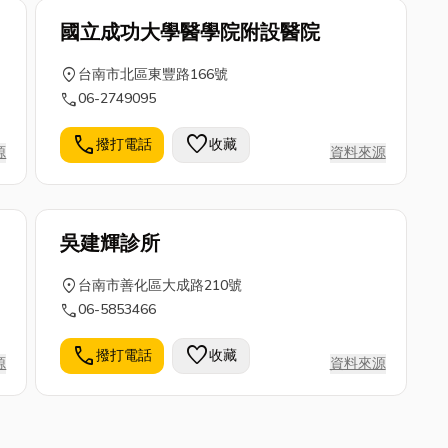
國立成功大學醫學院附設醫院
location_on
台南市北區東豐路166號
call
06-2749095
call
favorite
撥打電話
收藏
源
資料來源
吳建輝診所
location_on
台南市善化區大成路210號
call
06-5853466
call
favorite
撥打電話
收藏
源
資料來源