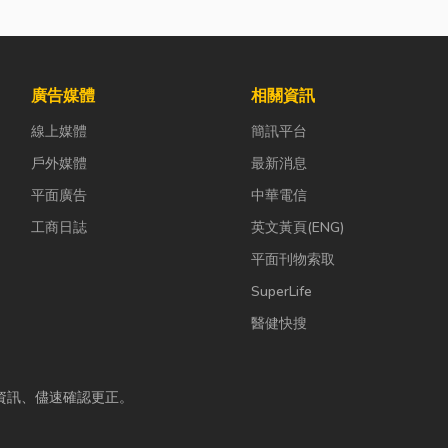
廣告媒體
相關資訊
線上媒體
簡訊平台
戶外媒體
最新消息
平面廣告
中華電信
工商日誌
英文黃頁(ENG)
平面刊物索取
SuperLife
醫健快搜
資訊、儘速確認更正。