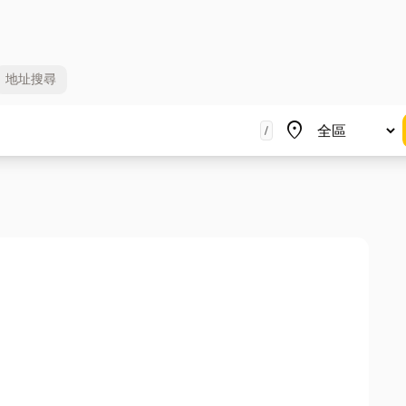
地址
搜尋
地區
place
/