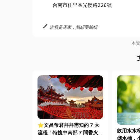
台南市佳里區光復路226號
edit
這我是店家，我想要編輯
本
⭐文昌帝君拜拜需知的 7 大
飲用水水
流程！特搜中南部 7 間香火鼎
儲水桶，