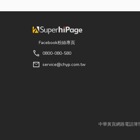
Facebook粉絲專頁
call
0800-080-580
mail
service@chyp.com.tw
中華黃頁網路電話簿