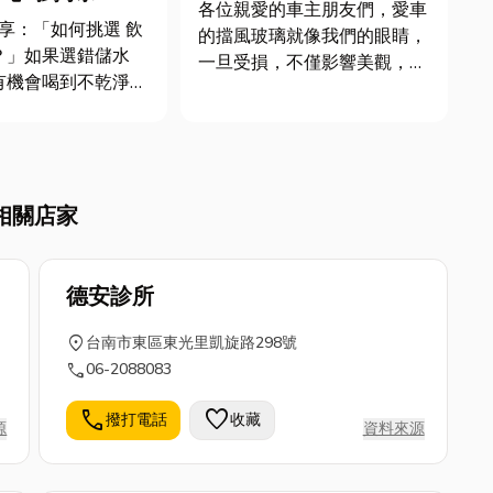
一次告訴您！
各位親愛的車主朋友們，愛車
的擋風玻璃就像我們的眼睛，
？」如果選錯儲水
一旦受損，不僅影響美觀，更
有機會喝到不乾淨的
關乎行車安全。當不幸遇到玻
喔！用五點，帶你秒
璃裂痕或破損時，心中一定充
餾水桶、PC水桶 的選
滿疑問：到底能不能修補？在
點。 1. 飲用
台中汽車玻璃修補的行情如
質真的那麼重要嗎？
何？修補後會不會有後遺症？
相關店家
健康的第一道防
別著急！今天，就讓貼心的小
編為您帶...
德安診所
location_on
台南市東區東光里凱旋路298號
call
06-2088083
call
favorite
撥打電話
收藏
源
資料來源