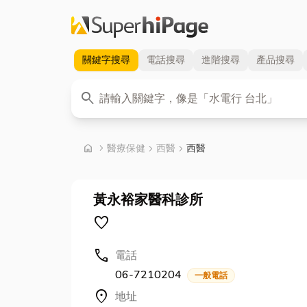
關鍵字
搜尋
電話
搜尋
進階
搜尋
產品
搜尋
關鍵字
search
首頁
home
chevron_right
醫療保健
chevron_right
西醫
chevron_right
西醫
黃永裕家醫科診所
favorite
call
電話
06-7210204
一般電話
location_on
地址