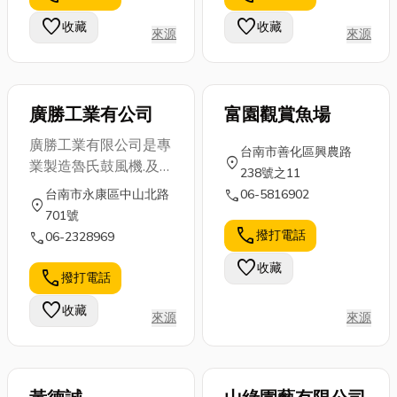
正想設計臥榻
分享給各位，
院隔簾、防焰
favorite
favorite
收藏
收藏
來源
來源
尺寸，那就別
如果你是剛好
舞台布幕等，
錯過這篇，...
有這方面需求
能夠有效降低
的...
火...
廣勝工業有公司
富園觀賞魚場
廣勝工業有限公司是專
台南市善化區興農路
location_on
業製造魯氏鼓風機.及
238號之11
保養 產品適合: 廢水處
call
台南市永康區中山北路
06-5816902
location_on
理，水產養殖，電鍍，
701號
粉粒輸送， 穀類輸
call
撥打電話
call
06-2328969
送，造紙工業，食品工
favorite
收藏
業， 半導體工業，化
call
撥打電話
學工業..等
favorite
收藏
來源
來源