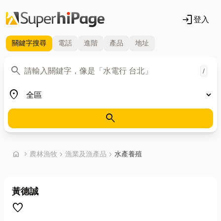
login
登入
關鍵字
搜尋
電話
進階
產品
地址
關鍵字
search
/
地區
place
search
首頁
home
chevron_right
農林漁牧
chevron_right
漁業及漁產品
chevron_right
水產養殖
黃德誠
favorite