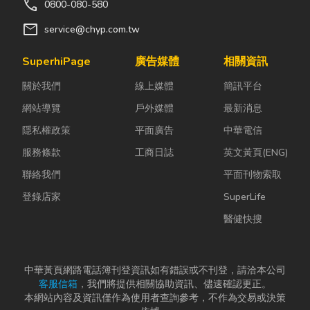
call
0800-080-580
mail
service@chyp.com.tw
SuperhiPage
廣告媒體
相關資訊
關於我們
線上媒體
簡訊平台
網站導覽
戶外媒體
最新消息
隱私權政策
平面廣告
中華電信
服務條款
工商日誌
英文黃頁(ENG)
聯絡我們
平面刊物索取
登錄店家
SuperLife
醫健快搜
中華黃頁網路電話簿刊登資訊如有錯誤或不刊登，請洽本公司
客服信箱
，我們將提供相關協助資訊、儘速確認更正。
本網站內容及資訊僅作為使用者查詢參考，不作為交易或決策