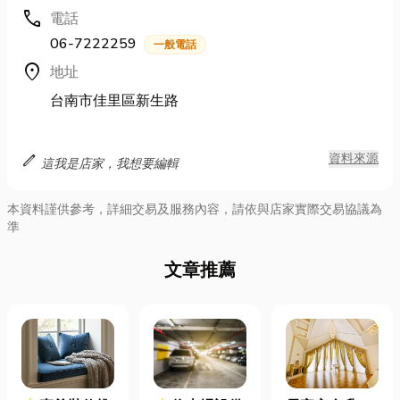
call
電話
06-7222259
一般電話
location_on
地址
台南市佳里區新生路
edit
資料來源
這我是店家，我想要編輯
本資料謹供參考，詳細交易及服務內容，請依與店家實際交易協議為
準
文章推薦