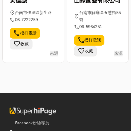
黃德誠
山綠園藝有限公司
location_on
台南市佳里區新生路
台南市關廟區五慧街55
location_on
call
06-7222259
號
call
06-5964251
call
撥打電話
call
撥打電話
favorite
收藏
favorite
收藏
來源
來源
Facebook粉絲專頁