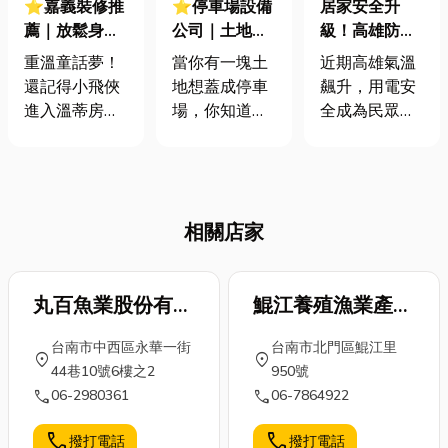
⭐嘉義裝修推
⭐停車場設備
居家安全升
薦｜放鬆身心
公司｜土地變
級！高雄防焰
的小角落！臥
黃金！停車場
窗簾選購指
重溫童話夢！
當你有一塊土
近期高雄氣溫
榻設計讓你愛
建置全攻略：
南，守護居家
還記得小飛俠
地想蓋成停車
飆升，用電安
上宅在家
條件、設備、
安全
進入溫蒂房
場，你知道蓋
全成為民眾關
廠商一次看
間，窗邊有臥
停車場條件有
注焦點。根據
榻設計嗎?其實
甚麼嗎？其實
高雄市政府消
這是不少人的
並不是自行整
防局統計，夏
夢想，打造屬
地架設備後就
季是用電火災
相關店家
於你的愜意的
能經營，還必
的高峰期。為
小角落，讓臥
須要遵守各縣
了提升居家安
榻成為最溫暖
市相關土地分
全，選擇具有
的避風港。今
丸百魚業股份有限
區規定來營
鯤江養殖漁業產銷
防焰功能的窗
天這篇就來教
運。如果你想
簾至關重要。
公司
班
台南市中西區永華一街
台南市北門區鯤江里
你了解臥榻設
了解相關知識
市面上推出多
location_on
location_on
44巷10號6樓之2
950號
計，如果你也
以及有哪些停
款防焰窗簾，
call
call
06-2980361
06-7864922
想了解更多臥
車場設備公司
包括防焰捲
榻設計，甚至
可以詢問，都
簾、防焰遮光
call
call
撥打電話
撥打電話
最近新家裝修
會一併在這篇
窗簾、防焰醫