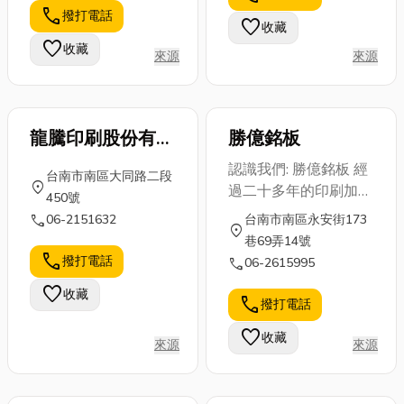
佔地八百多坪，除本廠
call
撥打電話
是出發前最頭
面上規格繁
式。它將傳統
favorite
收藏
外，另設有台北辦事
痛的事。本篇
多、製造商眾
的「移動過
favorite
收藏
處。
來源
來源
特別整理了
多，究竟該怎
程」轉化為
「嘉...
麼挑選...
「專屬、...
龍騰印刷股份有限
勝億銘板
公司
認識我們: 勝億銘板 經
台南市南區大同路二段
location_on
過二十多年的印刷加工
450號
與代工經驗,如今在台
call
06-2151632
台南市南區永安街173
location_on
灣台南和大陸的東莞皆
巷69弄14號
有設置加工廠,我們生
call
撥打電話
call
06-2615995
產的經驗從原有的平
favorite
收藏
板/網版印刷,拉絲刷磨,
call
撥打電話
清洗脫酯,貼保護膜,沖
favorite
收藏
壓成型,包裝,搭配表面
來源
來源
處理-陽極,電鍍,SPIN,
高光鑽雕,薄膜按鍵沖