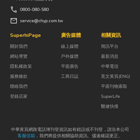
call
0800-080-580
mail
service@chyp.com.tw
SuperhiPage
廣告媒體
相關資訊
關於我們
線上媒體
簡訊平台
網站導覽
戶外媒體
最新消息
隱私權政策
平面廣告
中華電信
服務條款
工商日誌
英文黃頁(ENG)
聯絡我們
平面刊物索取
登錄店家
SuperLife
醫健快搜
中華黃頁網路電話簿刊登資訊如有錯誤或不刊登，請洽本公司
客服信箱
，我們將提供相關協助資訊、儘速確認更正。