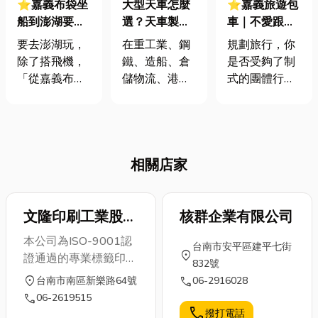
⭐嘉義布袋坐
大型天車怎麼
⭐嘉義旅遊包
船到澎湖要多
選？天車製造
車｜不愛跟
久？一篇教你
流程與選購重
團、不愛自
要去澎湖玩，
在重工業、鋼
規劃旅行，你
不再傻傻排隊
點一次看懂
駕？包車旅遊
除了搭飛機，
鐵、造船、倉
是否受夠了制
等公車！嘉義
給你專屬的自
「從嘉義布袋
儲物流、港口
式的團體行
布袋港接送推
由與深度！
搭船」是許多
裝卸等產業
程，或是自駕
薦、隱藏美食
內行人的首
中，「天車」
得面對路線、
大公開
選。不僅票價
是不可或缺的
停車、疲勞駕
相對親民，還
搬運設備。尤
駛的壓力？那
相關店家
能體驗大船入
其是大型天
麼，包車旅遊
港的震撼。然
車，憑藉其高
或許正是你尋
而，對於第一
載重能力與高
找的理想方
次從布袋出發
文隆印刷工業股份
效率運作，為
核群企業有限公司
案！這不僅僅
的朋友來說，
許多工程現場
是一種交通選
有限公司
本公司為ISO-9001認
台南市安平區建平七街
如何搞定交通
與生產線提供
擇，更是一種
location_on
證通過的專業標籤印刷
832號
接駁、抓準乘
穩定的搬運支
能讓你深度體
工廠，成立至今已有
location_on
call
台南市南區新樂路64號
06-2916028
船時間、甚至
援。不過對於
驗景點、盡享
40年專業印刷經驗。
call
06-2619515
在等船空檔找
初次接觸天車
高度彈性與個
員工目前已有50名，
call
撥打電話
好吃的，往往
的人來說，市
人化的旅行方