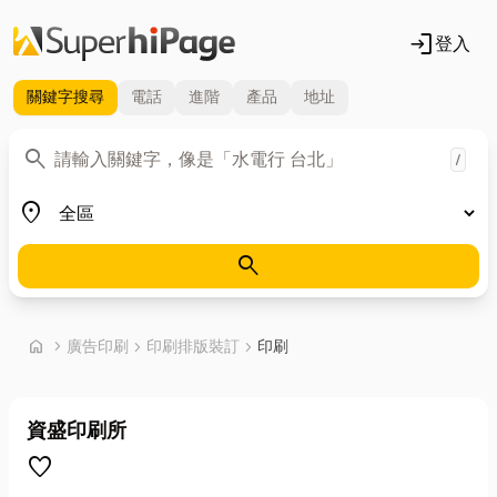
login
登入
關鍵字
搜尋
電話
進階
產品
地址
關鍵字
search
/
地區
place
search
首頁
home
chevron_right
廣告印刷
chevron_right
印刷排版裝訂
chevron_right
印刷
資盛印刷所
favorite