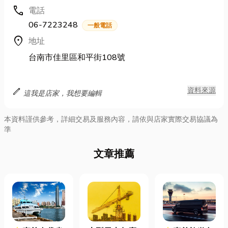
call
電話
06-7223248
一般電話
location_on
地址
台南市佳里區和平街108號
edit
資料來源
這我是店家，我想要編輯
本資料謹供參考，詳細交易及服務內容，請依與店家實際交易協議為
準
文章推薦