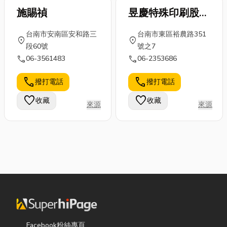
凸,滴膠等等業界新產
施賜禎
昱慶特殊印刷股份
品新工藝,主要使用材
有限公司
料為:鋁板,不鏽鋼,銅
台南市安南區安和路三
台南市東區裕農路351
板,pet,pc,pmma等。 應
location_on
location_on
段60號
號之7
用產品:表類指針,禮品
call
call
06-3561483
06-2353686
証章,電子產品,運動商
品,銘板標牌
call
call
撥打電話
撥打電話
favorite
favorite
收藏
收藏
來源
來源
Facebook粉絲專頁