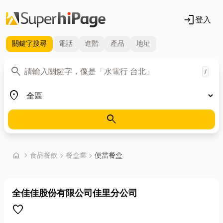
login
登入
關鍵字
搜尋
電話
進階
產品
地址
關鍵字
search
/
地區
place
search
首頁
home
chevron_right
食品餐飲
chevron_right
餐盒業
chevron_right
便當餐盒
全佳佳股份有限公司佳里分公司
favorite