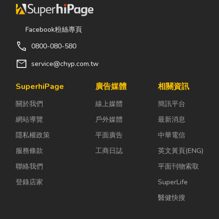
Facebook粉絲專頁
call
0800-080-580
mail
service@chyp.com.tw
SuperhiPage
廣告媒體
相關資訊
關於我們
線上媒體
簡訊平台
網站導覽
戶外媒體
最新消息
隱私權政策
平面廣告
中華電信
服務條款
工商日誌
英文黃頁(ENG)
聯絡我們
平面刊物索取
登錄店家
SuperLife
醫健快搜