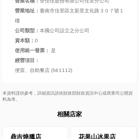
顧之憂。 當
營業名稱：
全佳佳股份有限公司佳里分公司
也常搞不清楚
惑？從傳統的
舖借款常見的
自己真正需要
海苔肉鬆、酥
營業地址：
臺南市佳里區文新里文化路３０７號１
項目有哪些?
的是哪一種。
脆的純肉鬆，
樓
當舖借款常
到底鐵厝與鐵
到專門為幼兒
見...
公司類型：
本國公司設立之分公司
皮...
設計的寶寶肉
鬆...
資本額：
0
使用統一發票：
是
經營項目：
便當、自助餐店 (561112)
本資料謹供參考，詳細資訊請依財政部財政資訊中心或商業司公開資
料為準。
相關店家
鼎吉燒臘店
花果山冰果店