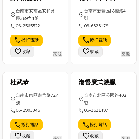
台南市安南區安和路一
台南市新營區民權路4
location_on
location_on
段369之1號
號
call
call
06-2565522
06-6323179
call
call
撥打電話
撥打電話
favorite
favorite
收藏
收藏
來源
來源
杜武恭
港督廣式燒臘
台南市東區崇善路727
台南市北區公園路402
location_on
location_on
號
號
call
call
06-2903345
06-2521497
call
call
撥打電話
撥打電話
favorite
favorite
收藏
收藏
來源
來源