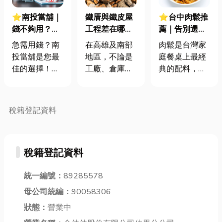
⭐南投當舖｜
鐵厝與鐵皮屋
⭐台中肉鬆推
錢不夠用？就
工程差在哪？
薦｜告別選擇
找精選南投當
從結構、施工
障礙！ 一次搞
急需用錢？南
在高雄及南部
肉鬆是台灣家
舖推薦快速撥
到用途，專業
懂肉鬆種類、
投當舖是您最
地區，不論是
庭餐桌上最經
款，當舖借款
鐵工廠一次說
選購要點
佳的選擇！比
工廠、倉庫、
典的配料，無
流程一篇就懂
清楚
起繁瑣的銀行
住家加蓋，還
論是配上熱騰
貸款程序，當
是頂樓遮雨工
騰的稀飯、夾
舖提供更快
程，「鐵厝」
在鬆軟的土司
稅籍登記資料
速、更彈性的
與「鐵皮屋」
裡，或是作為
借款服務。小
都是非常常見
壽司和飯糰的
編嚴選6家在
的建築形式。
靈魂餡料，總
稅籍登記資料
地深耕的優質
不過，實際詢
能帶來瞬間的
當舖，不僅合
問工程時，很
幸福感。然
法經營，更提
統一編號：
89285578
多人會發現兩
而，面對市面
供完善的保密
者的報價、施
上琳瑯滿目的
母公司統編：
90058306
措施，讓您借
工方式與耐用
肉鬆選擇，您
狀態：
營業中
款安心，無後
度差異不小，
是否也感到困