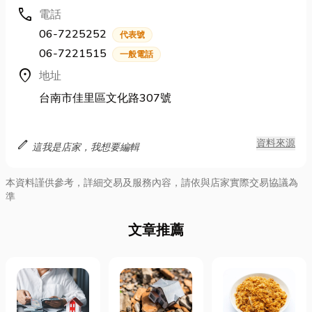
call
電話
06-7225252
代表號
06-7221515
一般電話
location_on
地址
台南市佳里區文化路307號
edit
資料來源
這我是店家，我想要編輯
本資料謹供參考，詳細交易及服務內容，請依與店家實際交易協議為
準
文章推薦