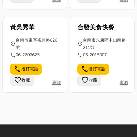
黃吳秀華
合發美食快餐
台南市東區裕農路626
台南市永康區中山南路
location_on
location_on
號
211號
call
call
06-2606625
06-2015007
call
call
撥打電話
撥打電話
favorite
favorite
收藏
收藏
來源
來源