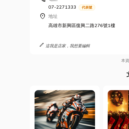
07-2271333
代表號
location_on
地址
高雄市新興區復興二路276號1樓
edit
這我是店家，我想要編輯
本