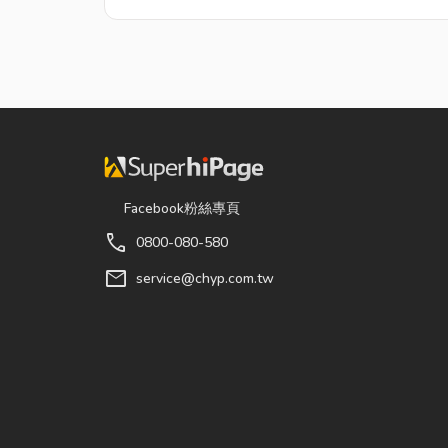
Facebook粉絲專頁
call
0800-080-580
mail
service@chyp.com.tw