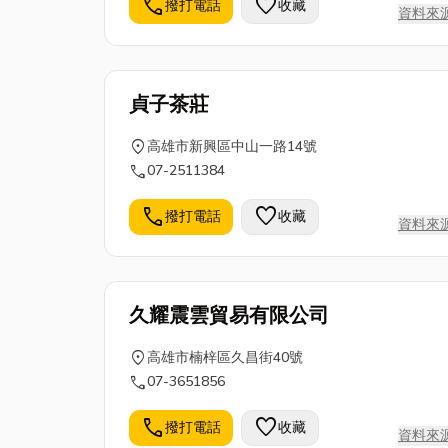
call
favorite
撥打電話
收藏
資料來
貞子茶莊
location_on
高雄市新興區中山一路14號
call
07-2511384
call
favorite
撥打電話
收藏
資料來
久耀震雲貿易有限公司
location_on
高雄市楠梓區久昌街40號
call
07-3651856
call
favorite
撥打電話
收藏
資料來