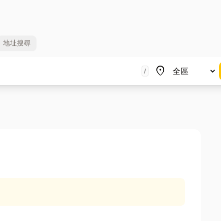
地址
搜尋
地區
place
/