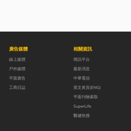
廣告媒體
相關資訊
線上媒體
簡訊平台
戶外媒體
最新消息
平面廣告
中華電信
工商日誌
英文黃頁(ENG)
平面刊物索取
SuperLife
醫健快搜