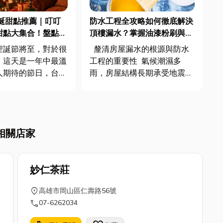
誕甜點推薦｜叮叮
防水工程全攻略如何徹底解決
甜點大集合！盤點超
頂樓漏水？掌握油漆粉刷與防
都在這
水施工關鍵!
聖誕節將至，對於很
釐清房屋漏水的根源與防水
，這天是一年中最溫
工程的重要性 氣候潮濕多
人期待的節日，台灣
雨，房屋結構長期承受地震與
有聖誕節氛圍，而聖
熱脹冷縮的壓力，牆面裂縫與
是在這節日中不可或
頂樓漏水是許多屋主共同的困
，無論是和家人相
擾。防水工程不僅僅是止漏，
和三五好友一起玩交
更是保護家的結構、預防鋼筋
相關店家
送另一半聖誕禮物，
鏽蝕與壁癌滋生的核心手段。
要準備什麼聖誕點心
我們須優先理解漏水的成因...
妙仁茶莊
location_on
高雄市岡山區仁壽路56號
call
07-6262034