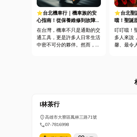
⭐台北機車行｜機車族的安
⭐台北聖
心指南！從保養維修到故障排
噹！聖誕
除，解決你的騎乘困擾！
人氣甜點
在台灣，機車不只是通勤的交
叮叮噹！
通工具，更是許多人日常生活
多人來說
中密不可分的夥伴。然而，當
馨、最令
您的愛車亮起警示燈、發出異
滿街都會
音，或是到了該進廠保養的時
誕甜點都
候，您是否也曾為了尋找一家
缺的選擇
值得信賴的機車行而感到困
聚，還是
惑？面對琳瑯滿目的保養項
換禮物、
目，哪些才是真正必要的？又
還在煩惱
該如何確保...
嗎？別擔...
I林茶行
location_on
高雄市大寮區鳳林三路71號
call
07-7816998