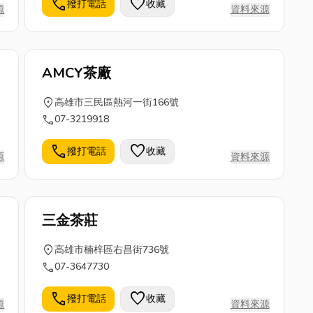
call
favorite
撥打電話
收藏
源
資料來源
AMCY茶廠
location_on
高雄市三民區熱河一街166號
call
07-3219918
call
favorite
撥打電話
收藏
源
資料來源
三金茶莊
location_on
高雄市楠梓區右昌街736號
call
07-3647730
call
favorite
撥打電話
收藏
源
資料來源