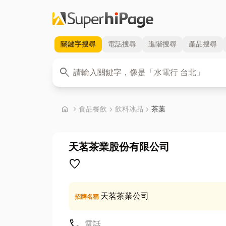
關鍵字
搜尋
電話
搜尋
進階
搜尋
產品
搜尋
關鍵字
search
首頁
home
chevron_right
食品餐飲
chevron_right
飲料冰品
chevron_right
茶葉
天茗茶業股份有限公司
favorite
天茗茶業公司
招牌名稱
call
電話