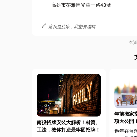
高雄市苓雅區光華一路43號
edit
這我是店家，我想要編輯
本
年前搬家
項大公開
南投招牌安裝大解析！材質、
工法，教你打造最牢固招牌！
過年在台