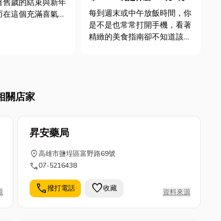
著舊歲的結束與新年
別與全台必吃小吃全攻略
每到週末或中午放飯時間，你
而在這個充滿喜氣的
是不是也常常打開手機，看著
些人會選擇搬家，藉
精緻的美食指南卻不知道該吃
新的生活。不過，
什麼？那些動輒要提前三個月
家」經常被視為禁
預約、一個人要花好幾千元的
不希望在一年之始就
星級餐廳，雖然精緻，但往往
遇變動，影響該年運
不是我們每天能隨意走進去享
其實還有很多眉眉角
相關店家
用的日常滋味。 台灣人最不
...
可或缺的，其實是開在巷弄
轉...
昇安藥局
location_on
高雄市鹽埕區富野路69號
call
07-5216438
call
favorite
撥打電話
收藏
源
資料來源