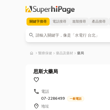
關鍵字
搜尋
電話
搜尋
進階
搜尋
產品
搜尋
關鍵字
search
首頁
home
chevron_right
醫療保健
chevron_right
藥品及藥材
chevron_right
藥局
思斯大藥局
favorite
call
電話
07-2286499
一般電話
location_on
地址