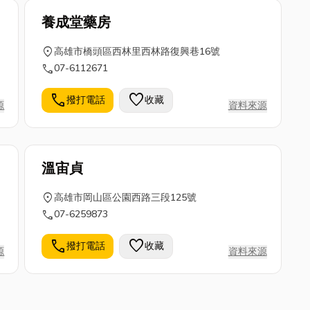
養成堂藥房
location_on
高雄市橋頭區西林里西林路復興巷16號
call
07-6112671
call
favorite
撥打電話
收藏
源
資料來源
溫宙貞
location_on
高雄市岡山區公園西路三段125號
call
07-6259873
call
favorite
撥打電話
收藏
源
資料來源