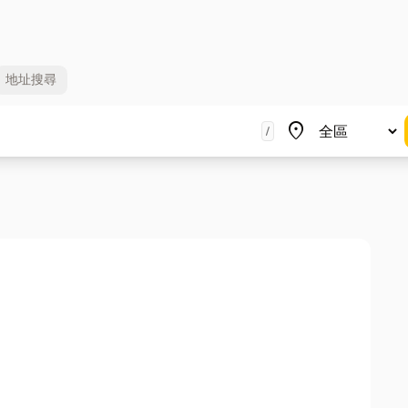
地址
搜尋
地區
place
/