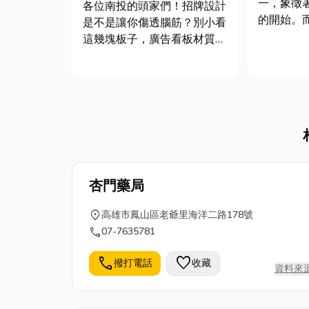
一，象徵
各位南投的頭家們！招牌設計
的開始。
是不是讓你傷透腦筋？別小看
時節，有
這幾塊板子，廣告看板材質和
此迎接全
安裝方式可是關鍵，直接影響
「過年搬
招牌美觀、耐用和安全。今
忌，除了
天，小編就帶你深入了解南投
因搬遷遭
招牌製作和招牌安裝眉角，讓
勢之外，
你的店面在南投街頭成為最吸
角可能使過年
睛的地標！ 南投招牌製作的...
杏門藥局
location_on
高雄市鳳山區老爺里海洋二路178號
call
07-7635781
call
favorite
撥打電話
收藏
資料來