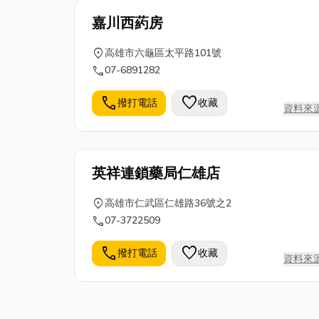
嘉川西葯房
location_on
高雄市六龜區太平路101號
call
07-6891282
call
favorite
撥打電話
收藏
資料來
英祥連鎖藥局仁雄店
location_on
高雄市仁武區仁雄路36號之2
call
07-3722509
call
favorite
撥打電話
收藏
資料來