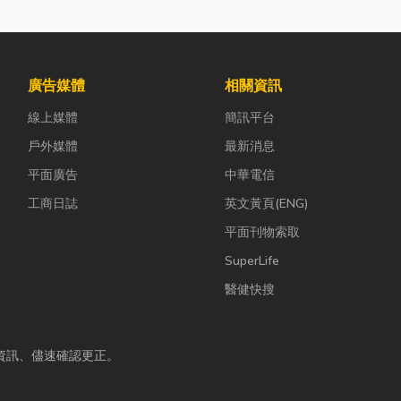
廣告媒體
相關資訊
線上媒體
簡訊平台
戶外媒體
最新消息
平面廣告
中華電信
工商日誌
英文黃頁(ENG)
平面刊物索取
SuperLife
醫健快搜
資訊、儘速確認更正。