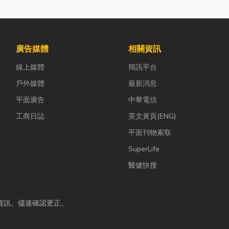
廣告媒體
相關資訊
線上媒體
簡訊平台
戶外媒體
最新消息
平面廣告
中華電信
工商日誌
英文黃頁(ENG)
平面刊物索取
SuperLife
醫健快搜
資訊、儘速確認更正。