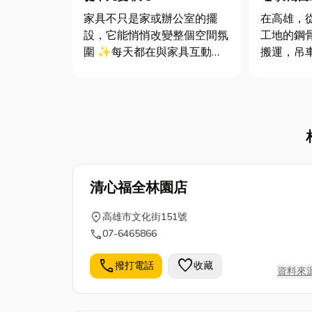
家具不只是家或辦公室的擺
在高雄，
設，它能悄悄改變整個空間氛
工地的鋼
圍 ✨每天都在與家具互動
搬運，吊
——坐在椅子上、打開桌面抽
展中不可
屜、靠在沙發上放鬆——它們
築、工業
影響著心情、效率，甚至生活
影，可能
格調。精品家具的魅力就在
空或重物的作業
於，它能讓平凡空間瞬間升
只是路上
級，無論是居家、辦公室還是
物，但對
商業空間，選對...
說，是能...
清心福全林園店
location_on
高雄市文化街151號
call
07-6465866
call
favorite
撥打電話
收藏
資料來