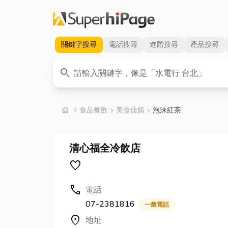
關鍵字
搜尋
電話
搜尋
進階
搜尋
產品
搜尋
關鍵字
search
首頁
home
chevron_right
食品餐飲
chevron_right
美食佳餚
chevron_right
泡沫紅茶
清心福全冷飲店
favorite
call
電話
07-2381816
一般電話
location_on
地址