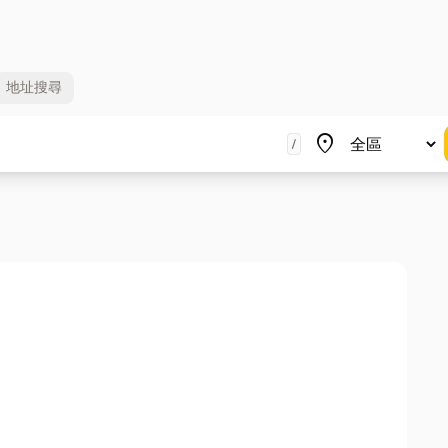
地址
搜尋
地區
place
/