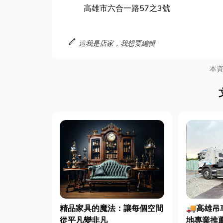
高雄市六合一路57之3號
edit
這我是店家，我想要編輯
本
精品家具的魔法：讓每個空間
🚚高雄
從平凡變非凡
地專業推