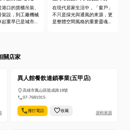
理想居家空間其實很簡單！
從港口的貨櫃吊裝、
在現代居家生活中，「窗戶」
骨架設，到工廠機械
不只是採光與通風的來源，更
車起重早已是城市發
是整體空間風格的重要靈魂。
或缺的角色。大型建
而一組合適的窗簾，不僅能調
生產、甚至拍片攝
節光線、保護隱私，更能讓家
需要依靠它來完成高
變得溫馨、有質感、有層次。
💪 吊車或許
如果你正在尋找高雄窗簾或高
相關店家
偶爾看到的龐然大
雄捲簾相關資訊，想知道該怎
工程人員與業界來
麼選？材質差在哪？防焰遮光
真...
異人館餐飲連鎖事業(五甲店)
location_on
高雄市鳳山區龍成路18號
call
07-7681915
call
favorite
撥打電話
收藏
源
資料來源