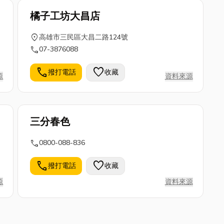
橘子工坊大昌店
location_on
高雄市三民區大昌二路124號
call
07-3876088
call
favorite
撥打電話
收藏
源
資料來源
三分春色
call
0800-088-836
call
favorite
撥打電話
收藏
源
資料來源