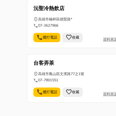
沅聖冷熱飲店
location_on
高雄市楠梓區德賢路*
call
07-3627966
call
favorite
撥打電話
收藏
資料來
台客弄茶
location_on
高雄市鳳山區文濱路77之1號
call
07-7801551
call
favorite
撥打電話
收藏
資料來