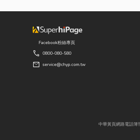
Facebook粉絲專頁
call
0800-080-580
mail
service@chyp.com.tw
中華黃頁網路電話簿