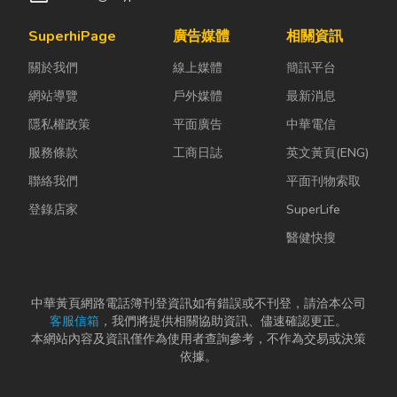
SuperhiPage
廣告媒體
相關資訊
關於我們
線上媒體
簡訊平台
網站導覽
戶外媒體
最新消息
隱私權政策
平面廣告
中華電信
服務條款
工商日誌
英文黃頁(ENG)
聯絡我們
平面刊物索取
登錄店家
SuperLife
醫健快搜
中華黃頁網路電話簿刊登資訊如有錯誤或不刊登，請洽本公司
客服信箱
，我們將提供相關協助資訊、儘速確認更正。
本網站內容及資訊僅作為使用者查詢參考，不作為交易或決策
依據。