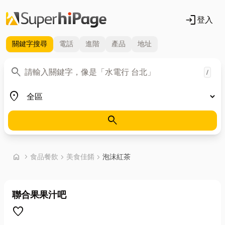
login
登入
關鍵字
搜尋
電話
進階
產品
地址
關鍵字
search
/
地區
place
search
首頁
home
chevron_right
食品餐飲
chevron_right
美食佳餚
chevron_right
泡沫紅茶
聯合果果汁吧
favorite