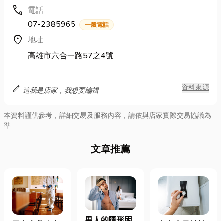
call
電話
07-2385965
一般電話
location_on
地址
高雄市六合一路57之4號
edit
資料來源
這我是店家，我想要編輯
本資料謹供參考，詳細交易及服務內容，請依與店家實際交易協議為
準
文章推薦
男人的隱形困