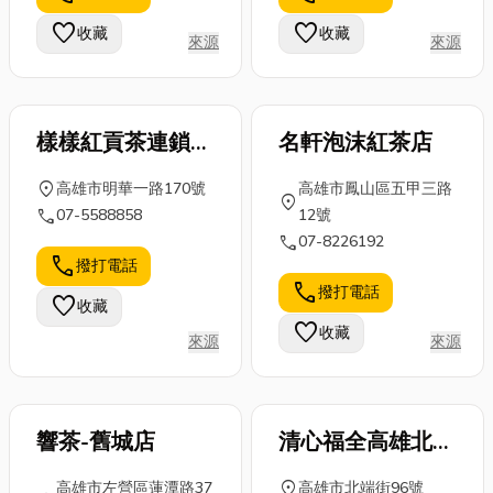
能影響「表
與環境消毒服
是更換老舊開
favorite
favorite
收藏
收藏
現」 長期的
來源
來源
務，能幫你徹
關、安裝節能
工...
底根...
燈具、處...
樣樣紅貢茶連鎖茶
名軒泡沫紅茶店
飲事業
location_on
高雄市明華一路170號
高雄市鳳山區五甲三路
location_on
call
07-5588858
12號
call
07-8226192
call
撥打電話
call
撥打電話
favorite
收藏
favorite
收藏
來源
來源
響茶-舊城店
清心福全高雄北端
店
location_on
高雄市左營區蓮潭路37
高雄市北端街96號