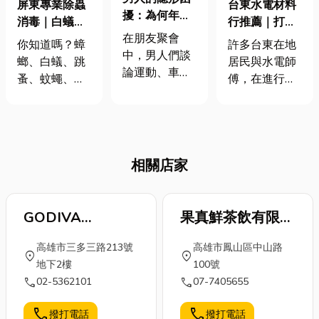
屏東專業除蟲
台東水電材料
擾：為何年輕
消毒｜白蟻、
行推薦｜打造
也會出現性功
在朋友聚會
蟑螂、蚊蠅不
安全耐用的居
你知道嗎？蟑
許多台東在地
能障礙？
中，男人們談
再來，給你安
家環境
螂、白蟻、跳
居民與水電師
論運動、車
心無害的生活
蚤、蚊蠅、臭
傅，在進行居
子、工作，但
環境！
蟲、螞蟻……這
家修繕、新屋
很少有人會提
些看似微小的
裝潢或老屋翻
到「性功能障
害蟲，其實正
修時，都會到
礙」。事實
悄悄侵害我們
熟悉的水電材
上，這不只是
相關店家
的居家與工作
料行採購。除
身體問題，更
環境。不只帶
了商品種類較
牽動自信與人
來不適感，更
齊全，也能依
際關係。當壓
可能成為過敏
GODIVA
果真鮮茶飲有限公
照施工需求，
力、生活習慣
源、疾病媒
快速找到合適
Chocolatier(新光
司
和健康警訊交
高雄市三多三路213號
高雄市鳳山區中山路
介，甚至破壞
的電線、開關
三越高雄三多店)
location_on
location_on
織，困擾就悄
地下2樓
100號
房屋結構與財
插座、燈具、
悄地找上門。
call
call
02-5362101
07-7405655
產。 但別擔
馬達、衛浴設
壓力不只是心
心！專業的室
備及熱水器相
理負擔，還可
call
call
撥打電話
撥打電話
內外害蟲防治
關產品。 無論