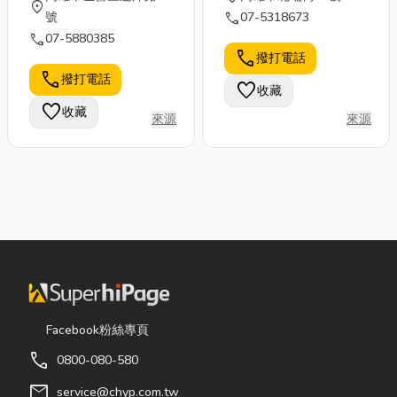
location_on
call
號
07-5318673
call
07-5880385
call
撥打電話
call
撥打電話
favorite
收藏
favorite
收藏
來源
來源
Facebook粉絲專頁
call
0800-080-580
mail
service@chyp.com.tw