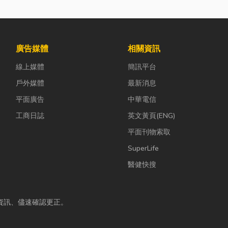
廣告媒體
相關資訊
線上媒體
簡訊平台
戶外媒體
最新消息
平面廣告
中華電信
工商日誌
英文黃頁(ENG)
平面刊物索取
SuperLife
醫健快搜
資訊、儘速確認更正。