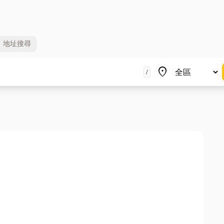
地址
搜尋
地區
place
/