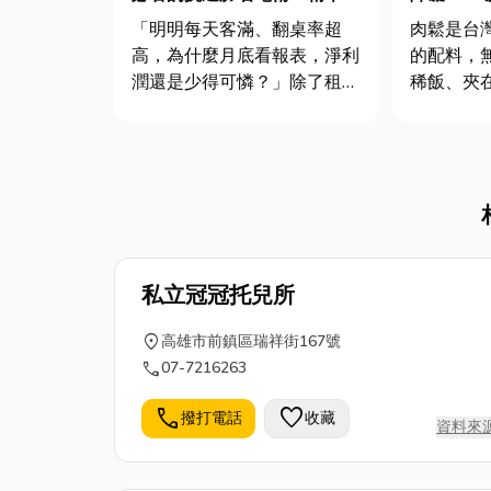
流就看這篇，文內還有高雄變
選購要點
「明明每天客滿、翻桌率超
肉鬆是台
頻商用冰箱推薦
高，為什麼月底看報表，淨利
的配料，
潤還是少得可憐？」除了租
稀飯、夾
金、人事成本之外，近年來許
是作為壽
多餐飲業老闆共同的卡關痛
料，總能
點，無非就是「夏季電費」！
然而，面
在萬物皆漲、唯獨產品不敢隨
肉鬆選擇
便漲的年代，餐飲業想要活下
惑？從傳
去，除了拼命開源（拉高翻桌
的純肉鬆
率、做外送）...
的寶寶肉鬆.
私立冠冠托兒所
location_on
高雄市前鎮區瑞祥街167號
call
07-7216263
call
favorite
撥打電話
收藏
資料來