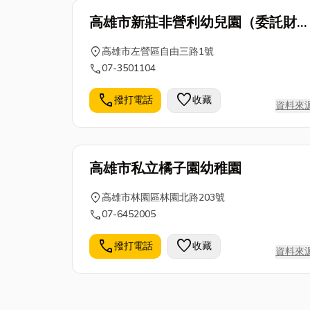
高雄市新莊非營利幼兒園（委託財
法人福智文教基金會辦理）
location_on
高雄市左營區自由三路1號
call
07-3501104
call
favorite
撥打電話
收藏
資料來
高雄市私立橘子園幼稚園
location_on
高雄市林園區林園北路203號
call
07-6452005
call
favorite
撥打電話
收藏
資料來