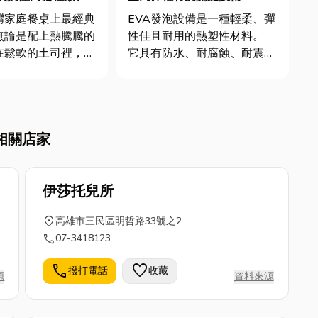
灣家庭餐桌上最經典
EVA發泡設備是一種輕柔、彈
無論是配上熱騰騰的
性佳且耐用的熱塑性材料。
在鬆軟的土司裡，或
它具有防水、耐腐蝕、耐震、
司和飯糰的靈魂餡
保溫等特性，因此廣泛應用於
帶來瞬間的幸福感。
運動鞋底、玩具、瑜珈墊、涼
對市面上琳瑯滿目的
鞋、包材等產品，甚至太陽能
，您是否也感到困
電池板的封裝材料。 EVA鞋
相關店家
統的海苔肉鬆、酥脆
材發泡設備｜高效、精準、智
，到專門為幼兒設計
能的製造方案 E...
..
伊莎托兒所
location_on
高雄市三民區明哲路33號之2
call
07-3418123
call
favorite
撥打電話
收藏
源
資料來源