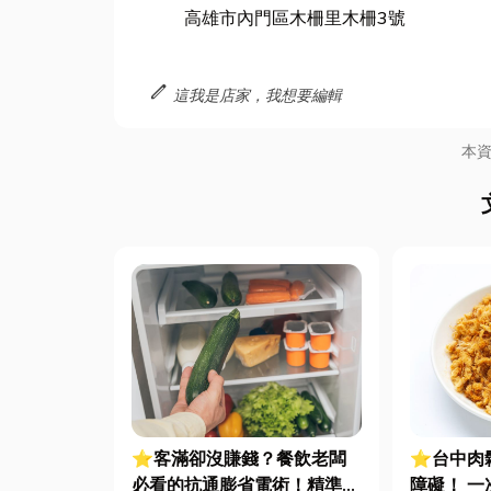
高雄市內門區木柵里木柵3號
edit
這我是店家，我想要編輯
本
⭐客滿卻沒賺錢？餐飲老闆
⭐台中肉
必看的抗通膨省電術！精準節
障礙！ 