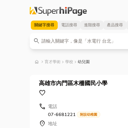
關鍵字
搜尋
電話
搜尋
進階
搜尋
產品
搜尋
關鍵字
search
首頁
home
chevron_right
育才學術
chevron_right
學校
chevron_right
幼兒園
高雄市內門區木柵國民小學
favorite
call
電話
07-6681221
附設幼稚園
location_on
地址