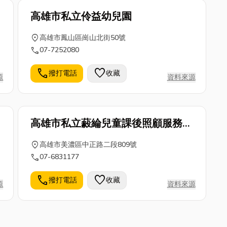
團
高雄市私立伶益幼兒園
location_on
高雄市鳳山區崗山北街50號
call
07-7252080
call
favorite
撥打電話
收藏
源
資料來源
高雄市私立藙綸兒童課後照顧服務中
心
location_on
高雄市美濃區中正路二段809號
call
07-6831177
call
favorite
撥打電話
收藏
源
資料來源