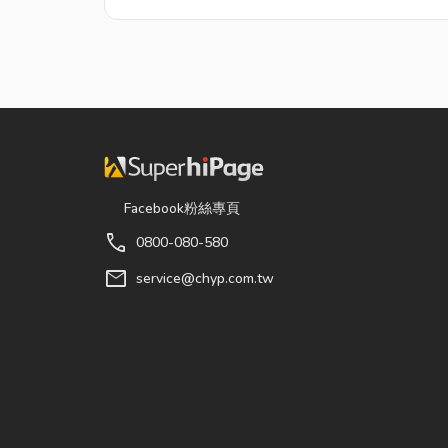
Facebook粉絲專頁
call
0800-080-580
mail
service@chyp.com.tw