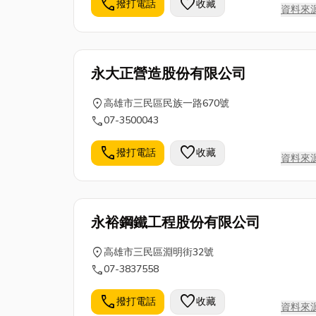
call
favorite
撥打電話
收藏
資料來
永大正營造股份有限公司
location_on
高雄市三民區民族一路670號
call
07-3500043
call
favorite
撥打電話
收藏
資料來
永裕鋼鐵工程股份有限公司
location_on
高雄市三民區淵明街32號
call
07-3837558
call
favorite
撥打電話
收藏
資料來