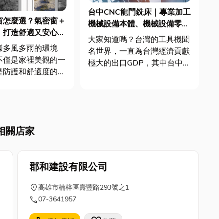
台中CNC龍門銑床｜專業加工
窗怎麼選？氣密窗＋
機械設備本體、機械設備零
，打造舒適又安心的
件！
大家知道嗎？台灣的工具機聞
樣多風多雨的環境
名世界，一直為台灣經濟貢獻
不僅是家裡美觀的一
極大的出口GDP，其中台中
是防護和舒適度的重
CNC龍門銑床也在其中！下面
你有沒有想過，一扇
將由小編為您介紹CNC工具
窗搭配氣密窗施工，
機，最後還會分享「台中CNC
更安靜，還能提升防
龍門銑床」加工廠，讓你可以
讓你住得開心又安
生產更精準更高品質的產
相關店家
，就來跟大家聊聊如
品。！ 台中CNC龍門銑床｜...
挑選鋁門窗、氣密
...
郡和建設有限公司
location_on
高雄市楠梓區壽豐路293號之1
call
07-3641957