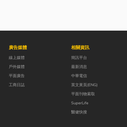
廣告媒體
相關資訊
線上媒體
簡訊平台
戶外媒體
最新消息
平面廣告
中華電信
工商日誌
英文黃頁(ENG)
平面刊物索取
SuperLife
醫健快搜