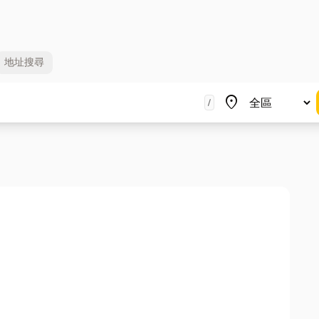
地址
搜尋
地區
place
/