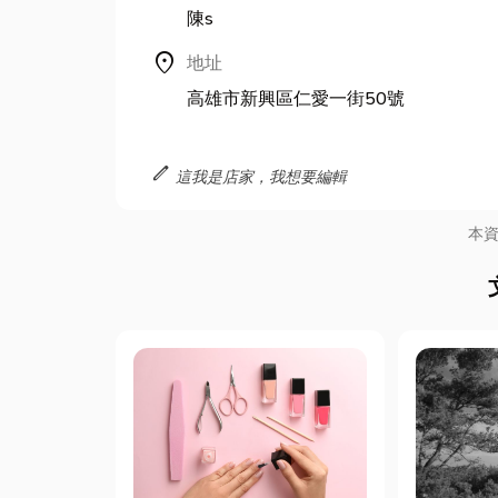
陳s
location_on
地址
高雄市新興區仁愛一街50號
edit
這我是店家，我想要編輯
本