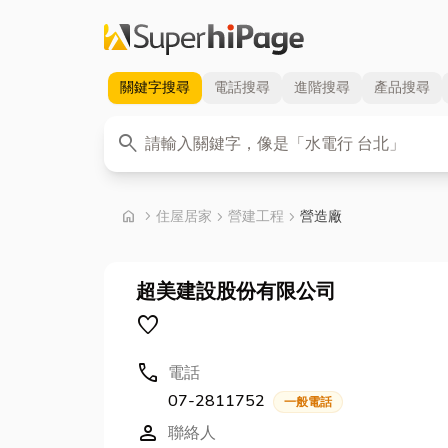
關鍵字
搜尋
電話
搜尋
進階
搜尋
產品
搜尋
關鍵字
search
首頁
home
chevron_right
住屋居家
chevron_right
營建工程
chevron_right
營造廠
超美建設股份有限公司
favorite
call
電話
07-2811752
一般電話
person
聯絡人