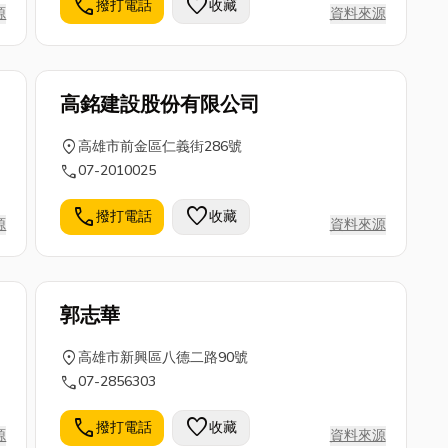
call
favorite
撥打電話
收藏
源
資料來源
高銘建設股份有限公司
location_on
高雄市前金區仁義街286號
call
07-2010025
call
favorite
撥打電話
收藏
源
資料來源
郭志華
location_on
高雄市新興區八德二路90號
call
07-2856303
call
favorite
撥打電話
收藏
源
資料來源