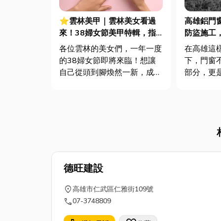
⭐雲林美甲｜雲林美女看過
高雄鋁門
來！38婦女節美甲特輯，指
防盜施工
尖綻放女王光彩！
家
各位雲林的美女們，一年一度
在高雄這
的38婦女節即將來臨！想讓
下，門窗
自己從頭到腳煥然一新，成為
部分，更
最美麗的女王嗎？除了妝容和
要關鍵。
穿搭，指尖上的美麗也不容忽
好的鋁門
視！今天小編就要為大家分享
不只讓家
雲林美甲推薦店家，讓妳在特
盜安全，
別的日子裡，指尖也能綻放迷
心？今天
人光彩！ 美甲款式到底...
何在高雄
窗，以及為什
德旺建設
location_on
高雄市仁武區仁雅街109號
call
07-3748809