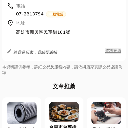
call
電話
07-2813794
一般電話
location_on
地址
高雄市新興區民享街161號
edit
資料來源
這我是店家，我想要編輯
本資料謹供參考，詳細交易及服務內容，請依與店家實際交易協議為
準
文章推薦
台東市台菜推