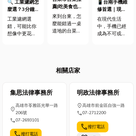
🔍 工業濾網怎
📱台南手機維
薦|吃美食也要
麼選？3分鐘
修首選｜現場
懂習俗
來到台東，怎
看懂過濾器重
快速維修、螢
工業濾網選
在現代生活
麼能錯過一桌
點，提升效率
幕電池主機板
錯，可能比你
中，手機已經
道地的台菜
不踩雷
一次搞定
想像中更花錢
成為不可或缺
呢？ 無論是婚
🔍很多企業在
的工具，無論
宴、尾牙還是
選購工業濾
是工作、社交
家族聚會，台
網、濾芯與過
還是娛樂，都
東的桌菜總是
濾器時，第一
離不開它。然
熱鬧又豐盛。
相關店家
個考量往往都
而，手機使用
無論是婚宴、
是價格。但其
頻率高，也意
尾牙還是家族
實真正影響設
味著故障的可
聚會，台東的
備壽命、生產
集思法律事務所
明政法律事務所
能性大幅增
桌菜總是熱鬧
品質與運轉效
加。無論是螢
又豐盛。 但在
location_on
高雄市苓雅區光華一路
高雄市前金區自強一路
率的，往往不
幕破裂、電池
location_on
享受美食的同
call
206號
07-2712200
是大型機械，
老化，還是主
時，了解一些
call
07-2693101
而是那些看似
機板損壞、泡
基本的餐桌禮
call
撥打電話
不起眼的過濾
水甚至無法充
儀，能讓你在
call
撥打電話
系統。因此，
電的問題，都