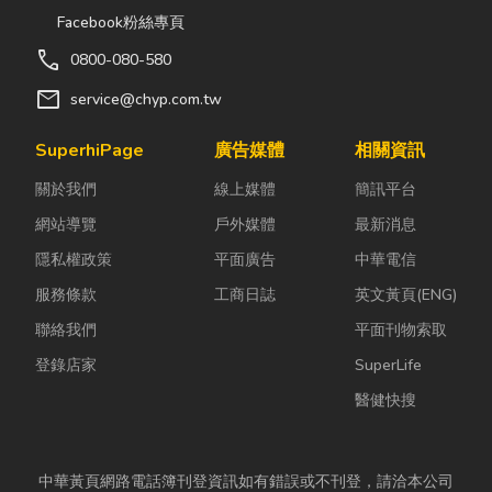
Facebook粉絲專頁
call
0800-080-580
mail
service@chyp.com.tw
SuperhiPage
廣告媒體
相關資訊
關於我們
線上媒體
簡訊平台
網站導覽
戶外媒體
最新消息
隱私權政策
平面廣告
中華電信
服務條款
工商日誌
英文黃頁(ENG)
聯絡我們
平面刊物索取
登錄店家
SuperLife
醫健快搜
中華黃頁網路電話簿刊登資訊如有錯誤或不刊登，請洽本公司