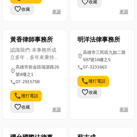
favorite
收藏
台東的宴席上
如何選對工業
可能讓人措手
favorite
收藏
更加得體。 這
來源
來源
濾網與過濾
不及。對於住
不僅...
器，早已不只
在台南的人來
是...
說，...
黃香律師事務所
明洋法律事務所
認識我們: 本事務所成
高雄市三民區九如二路
location_on
立多年，多年來秉持著
597號16樓之5
「誠信、負責、專業」
call
高雄市前金區瑞源路26
07-3231663
location_on
之態度提供客戶有關
號4樓之1
民、刑事訴訟、婚姻諮
call
撥打電話
call
07-2915758
詢之法律服務。
favorite
收藏
call
撥打電話
favorite
收藏
來源
來源