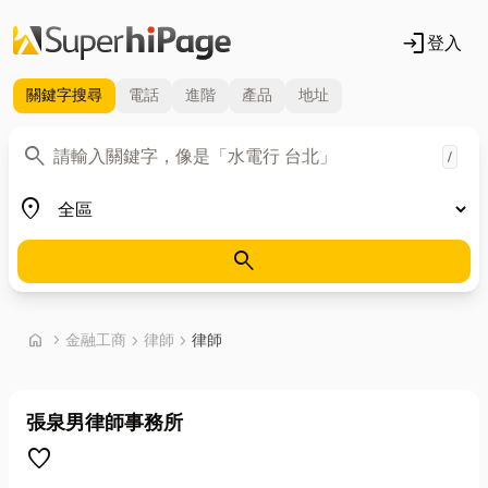
login
登入
關鍵字
搜尋
電話
進階
產品
地址
關鍵字
search
/
地區
place
search
首頁
home
chevron_right
金融工商
chevron_right
律師
chevron_right
律師
張泉男律師事務所
favorite