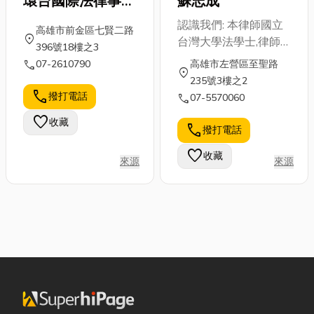
環台國際法律事務
蘇志成
所
認識我們: 本律師國立
高雄市前金區七賢二路
location_on
台灣大學法學士,律師
396號18樓之3
高等考試及格
call
07-2610790
高雄市左營區至聖路
location_on
235號3樓之2
call
撥打電話
call
07-5570060
favorite
收藏
call
撥打電話
favorite
收藏
來源
來源