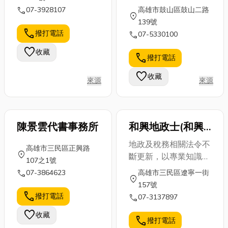
的用心精神為每一個客
call
07-3928107
高雄市鼓山區鼓山二路
商」，不只影
各位，如果你
角呢？今天小
location_on
戶服務..希望你可以給
139號
響使用舒適
也對於烤肉冷
編就來為你一
我們一個機會為你服
call
撥打電話
call
07-5330100
度，更關係到
知識感到好
一解答！文章
務.
長期的電費與
奇，就別錯
最後還會整理
favorite
收藏
call
撥打電話
設備壽命。 👉
過！文末小編
出在值得推薦
本篇就帶你...
也會分享花蓮
的台北監控系
favorite
收藏
來源
來源
燒肉餐廳...
統廠...
陳景雲代書事務所
和興地政士(和興
代書)事務所
地政及稅務相關法令不
高雄市三民區正興路
location_on
斷更新，以專業知識協
107之1號
助客戶稅務規劃及給予
call
07-3864623
高雄市三民區遼寧一街
location_on
最適建議，專注於地政
157號
(代書)本業。
call
撥打電話
call
07-3137897
favorite
收藏
call
撥打電話