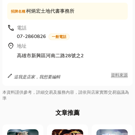
柯炳宏土地代書事務所
招牌名稱
call
電話
07-2860826
一般電話
location_on
地址
高雄市新興區河南二路28號之2
edit
資料來源
這我是店家，我想要編輯
本資料謹供參考，詳細交易及服務內容，請依與店家實際交易協議為
準
文章推薦