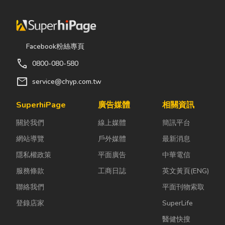
Facebook粉絲專頁
call
0800-080-580
mail
service@chyp.com.tw
SuperhiPage
廣告媒體
相關資訊
關於我們
線上媒體
簡訊平台
網站導覽
戶外媒體
最新消息
隱私權政策
平面廣告
中華電信
服務條款
工商日誌
英文黃頁(ENG)
聯絡我們
平面刊物索取
登錄店家
SuperLife
醫健快搜