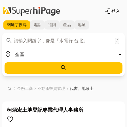
login
登入
關鍵字
搜尋
電話
進階
產品
地址
關鍵字
search
/
地區
place
search
首頁
home
chevron_right
金融工商
chevron_right
不動產投資管理
chevron_right
代書、地政士
柯炳宏土地登記專業代理人事務所
favorite