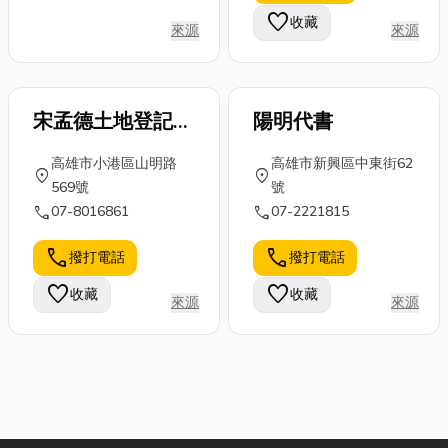
favorite
收藏
來源
來源
宋孟德土地登記事
陽明代書
務所
高雄市小港區山明路
高雄市新興區中東街62
location_on
location_on
569號
號
call
call
07-8016861
07-2221815
call
call
撥打電話
撥打電話
favorite
favorite
收藏
收藏
來源
來源