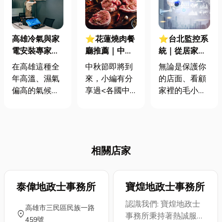
高雄冷氣與家
⭐花蓮燒肉餐
⭐台北監控系
電安裝專家｜
廳推薦｜中秋
統｜從居家到
買賣、維修、
烤肉冷知識！
商家，監控系
在高雄這種全
中秋節即將到
無論是保護你
保養全服務
台灣烤肉文化
統如何保護
年高溫、濕氣
來，小編有分
的店面、看顧
怎麼來的？5
你？監控系統
偏高的氣候環
享過<各國中
家裡的毛小
大有趣真相大
基本架構全解
境中，冷氣與
秋節大不同！
孩、寶寶或長
公開
析
各類家電早已
從日韓到越南
輩，監控系統
不是奢侈品，
的奇特習俗
早已默默融入
而是生活必
>，那其實台
我們的生活，
相關店家
需。無論是新
灣中秋節習俗
成為重要的安
家裝潢、店面
習慣烤肉，不
全守護者。那
開幕，還是舊
過關於烤肉有
麼，一套基本
機汰換，選擇
泰偉地政士事務所
你可能不知道
寶煌地政士事務所
的監控系統到
一間專業又可
的5大冷知
底有哪些組
認識我們: 寶煌地政士
高雄市三民區民族一路
靠的「高雄冷
識，今天小編
件？安裝時又
location_on
事務所秉持著熱誠服務
459號
氣與家電服務
就一次分享給
該注意哪些眉