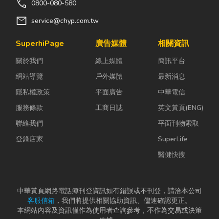
call
0800-080-580
mail
service@chyp.com.tw
SuperhiPage
廣告媒體
相關資訊
關於我們
線上媒體
簡訊平台
網站導覽
戶外媒體
最新消息
隱私權政策
平面廣告
中華電信
服務條款
工商日誌
英文黃頁(ENG)
聯絡我們
平面刊物索取
登錄店家
SuperLife
醫健快搜
中華黃頁網路電話簿刊登資訊如有錯誤或不刊登，請洽本公司
客服信箱
，我們將提供相關協助資訊、儘速確認更正。
本網站內容及資訊僅作為使用者查詢參考，不作為交易或決策