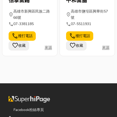
信泰當鋪
中和當舖
高雄市新興區民族二路
高雄市鹽埕區興華街57
location_on
location_on
66號
號
call
call
07-3381185
07-5511931
call
call
撥打電話
撥打電話
favorite
favorite
收藏
收藏
來源
來源
Facebook粉絲專頁