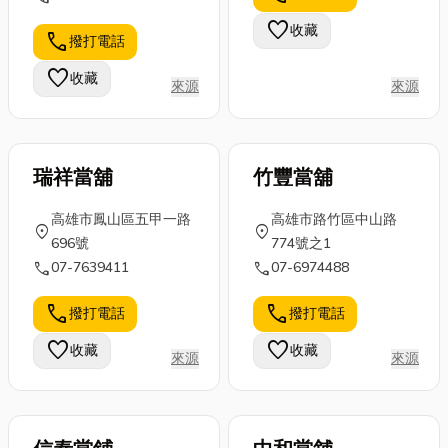
個詞會滿臉問
借」、「公司行號及中
哪裡買，想了
度過寂寞的中
號也沒關係！
favorite
收藏
小企業融資」等金融與
call
撥打電話
解更多的朋友
秋夜。而凡間
這篇文章，將
諮詢服務。 解決各行
就別錯過...
的我們，很
一步...
favorite
收藏
各業在資金週轉上的煩
來源
來源
慶...
惱，沒有銀行高門檻與
繁雜手續受限，沒有地
下錢莊高利息壓榨，是
瑞祥當舖
竹豐當舖
個人小額借貸、公司、
工廠、機器、公司車、
高雄市鳳山區五甲一路
高雄市路竹區中山路
等大額融資、生意人的
location_on
location_on
696號
774號之1
臨時週轉金。 只要您
call
call
07-7639411
07-6974488
有穩定的工作，有正常
收入，秉持低利息原
call
call
撥打電話
撥打電話
則，做最好的服務提供
一個全方位資金週轉管
favorite
favorite
收藏
收藏
來源
來源
道，方便您大額週轉，
並有降息代償等其他優
惠專案。