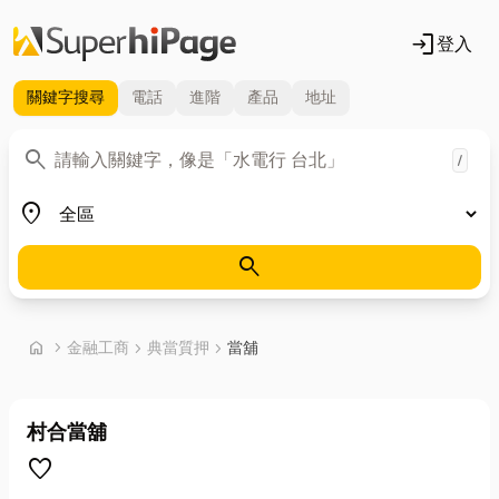
login
登入
關鍵字
搜尋
電話
進階
產品
地址
關鍵字
search
/
地區
place
search
首頁
home
chevron_right
金融工商
chevron_right
典當質押
chevron_right
當舖
村合當舖
favorite