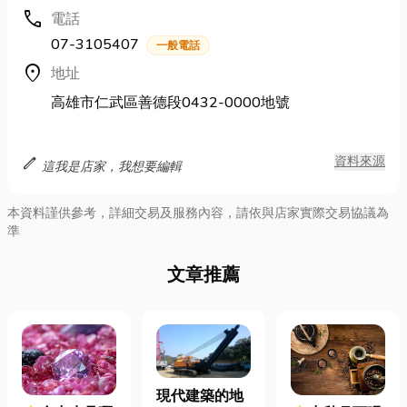
call
電話
07-3105407
一般電話
location_on
地址
高雄市仁武區善德段0432-0000地號
edit
資料來源
這我是店家，我想要編輯
本資料謹供參考，詳細交易及服務內容，請依與店家實際交易協議為
準
文章推薦
現代建築的地