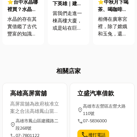
⭐台中水晶哪
⭐中秋月下喝
下英雄｜建築
裡買？水晶功
茶、喝咖啡，
基樁工程的全
當我們走進一
效大揭秘，讓
團聚家人聊是
方位解析與重
水晶的存在其
相傳在廣寒宮
棟高樓大廈，
你成為水晶達
非｜中秋賞月
要性
實借鑑了古代
裡，除了嫦娥
或是站在巨型
人！
點心指南 <三>
豐富的知識與
和玉兔，還有
橋樑下仰望
智慧，因此有
一位茶仙。他
時，眼前的壯
些人會認為水
擁有一座神奇
麗景觀往往讓
晶是有治癒、
的月宮茶園，
人驚嘆。然
有功效的。那
園中的茶樹吸
而，很少人會
相關店家
為什麼水晶有
收了月光的精
想到，這些龐
功效呢?什麼水
華，能泡出讓
然大物能夠穩
晶招財?什麼水
人心境寧靜的
穩立於大地之
晶不能一起戴?
高雄高屏當舖
立盛汽車借款
月光茶。每年
上，其實靠的
今天小編就來
中秋，茶仙會
是看不見的
高屏當舖為政府核准立
高雄市左營區左營大路
介紹水晶種
在月光下親自
「地下英雄」
location_on
案之合法高雄鳳山當
110號
類，以及使用
採摘茶葉，將
—基樁工程。
鋪，主要服務項目有
call
高雄市鳳山區建國路二
07-5836000
水晶禁忌，文
特製的月光茶
即使第一次聽
location_on
「汽車借款」、「機車
段268號
末還會分享台
與嫦娥分享，
到「基樁」這
借款」、「萬物質
call
撥打電話
call
07-7801122
中水晶可以在
並陪伴她聊天