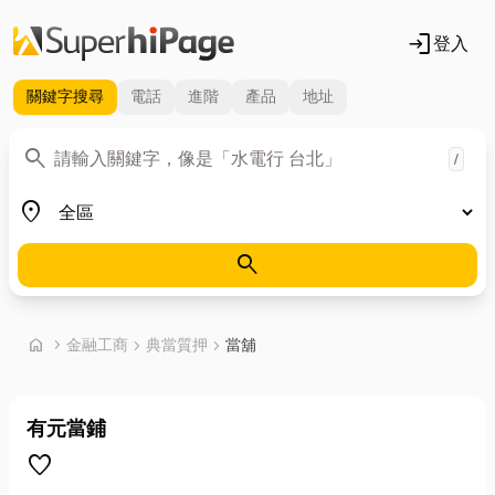
login
登入
關鍵字
搜尋
電話
進階
產品
地址
關鍵字
search
/
地區
place
search
首頁
home
chevron_right
金融工商
chevron_right
典當質押
chevron_right
當舖
有元當鋪
favorite