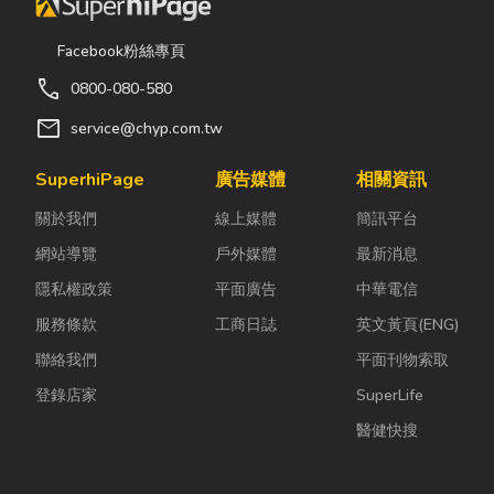
金借款,左營當鋪,左營
當舖,左營手錶借款,左
Facebook粉絲專頁
營鑽石借款,3C筆電借
call
0800-080-580
款,名牌包借款等當舖
mail
service@chyp.com.tw
需求,找慶豐！把上幫
您解決資金困難
SuperhiPage
廣告媒體
相關資訊
關於我們
線上媒體
簡訊平台
網站導覽
戶外媒體
最新消息
隱私權政策
平面廣告
中華電信
服務條款
工商日誌
英文黃頁(ENG)
聯絡我們
平面刊物索取
登錄店家
SuperLife
醫健快搜