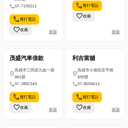
易捕獲的魚
節奏的掌握，
用效率並守護
則，幫助真正需要幫助
call
撥打電話
call
07-7195511
類，從釣竿、
以及各種泳姿
環境，環保設
的個人與企業！ 誠如
魚線到魚餌，
的學習，難免
備應運而生。
favorite
收藏
高山當舖所提及，本當
call
撥打電話
通通包給你！
會感到有些卻
🌍 環保設...
舖的服務理念為「誠
文末還會分
步。別擔心！
favorite
收藏
信」。我們堅持向當鋪
來源
來源
享...
今天...
借款人詳細說明完借款
方式與利率規範後，滿
意後再進行融資、放
茂盛汽車借款
利吉當舖
款。絕不在借款人急難
導致恐慌或非理性的情
高雄市三民區九如一路
高雄市小港區宏平路
況下，以哄騙或脅迫的
location_on
location_on
861號
695號
方式下簽下不對等的當
call
call
07-3892345
07-8036612
票內容。 我們是合法
立案、誠信經營的高雄
call
call
撥打電話
撥打電話
當舖，打破一般民眾對
當鋪「借急不借窮」的
favorite
favorite
收藏
收藏
來源
來源
刻版印象。就算是新台
幣壹萬元的小額借款，
我們也堅持提供詳細說