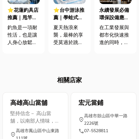
⭐花蓮釣具店
⭐台中游泳推
永續發展必備
推薦｜甩竿
薦｜學蛙式沒
環保設備應用
去！一篇整理
煩惱！一篇教
與功能解析，
釣魚是一項耐
夏天熱浪來
在工業發展與
釣具挑選、釣
你如何改善蛙
共同守護綠色
性活，也是讓
襲，最棒的享
都市化快速推
場推薦，讓你
式腿部動作？
未來打造低碳
人身心放鬆的
受莫過於跳進
進的同時，環
輕鬆成為釣魚
環境
休閒活動。透
清涼的水中！
境問題逐漸成
高手！
過簡單的設備
大家都知道游
為全球關注的
釣魚可以增添
泳好處多多，
焦點。空氣污
不少樂趣。那
不僅能強化心
染、水資源短
相關店家
究竟釣具用品
肺功能、帶來
缺、廢棄物增
有哪些?今天小
身心平靜，更
長以及噪音困
編就分享一下
能達到全身運
擾，都直接影
有關釣具入門
高雄高山當舖
動的效果。但
宏元當鋪
響我們的健康
的相關知識，
對於剛接觸游
與生態系統的
堅持信念－ 高山當
高雄市鼓山區中華一路
詳細介紹最適
泳的朋友來
永續發展。為
location_on
舖，以南部人情味，長
2226號
合初學者的釣
說，面對深水
了降低污染、
久經營為經營核心理
call
高雄市鳳山區中山東路
07-5528811
魚設備以及容
的恐懼、呼吸
提升資源再利
location_on
念。 堅持低利息原
111號