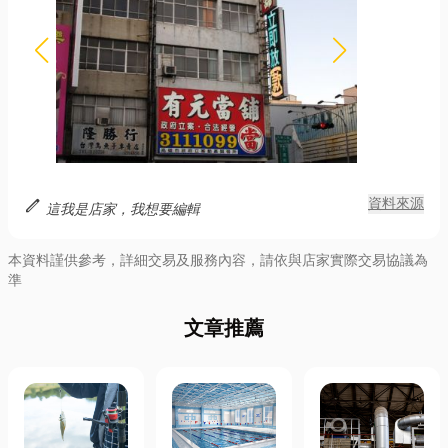
edit
資料來源
這我是店家，我想要編輯
本資料謹供參考，詳細交易及服務內容，請依與店家實際交易協議為
準
文章推薦