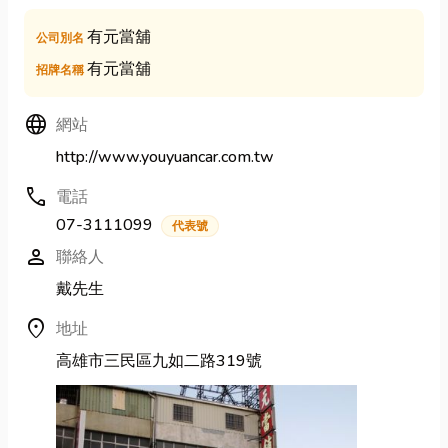
有元當舖
公司別名
有元當舖
招牌名稱
Language
網站
http://www.youyuancar.com.tw
call
電話
07-3111099
代表號
person
聯絡人
戴先生
location_on
地址
高雄市三民區九如二路319號