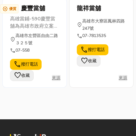
明與手續簡便、放款快
慶豐當舖
龍祥當舖
award_star
優質
速的融資服務。就算是
高雄當鋪-590慶豐當
小額貸款，也有機會能
高雄市大寮區鳳林四路
location_on
舖為高雄市政府立案合
改善個人或企業的生
247號
法高雄當鋪，位於高雄
計！
call
高雄市左營區自由二路
07-7813535
location_on
市左營區當舖提供高雄
３２５號
當鋪,高雄當舖,當鋪,當
call
撥打電話
call
07-558
舖,汽車借款,機車借款,
favorite
收藏
黃金借款,左營當鋪,左
call
撥打電話
營當舖,手錶借款,鑽石
favorite
收藏
借款,當舖轉當將利息,
來源
來源
房屋二胎,支票貼現,等
服務,高雄市,前金,新興,
左營,楠梓,鼓山,三民,前
鎮,小港,鳳山,鳥松,大社,
仁武,台南,屏東等地區
鄉親如有高雄當舖,當
鋪,當舖,左營汽車借款,
左營機車借款,左營黃