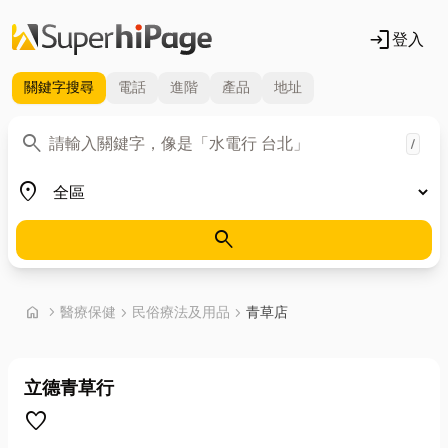
login
登入
關鍵字
搜尋
電話
進階
產品
地址
關鍵字
search
/
地區
place
search
首頁
home
chevron_right
醫療保健
chevron_right
民俗療法及用品
chevron_right
青草店
立德青草行
favorite