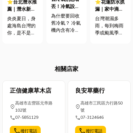
⭐台北潛水推
⭐花蓮防水抓
丟！冷氣設備
薦｜潛水新手
漏｜家中滴滴
回收全攻略，
為什麼要回收
必看！水肺vs.
答答？一篇搞
炎炎夏日，身
台灣潮濕多
環保又省錢
舊冷氣？ 冷氣
自由潛水差在
懂防水抓漏的
處海島台灣的
雨，每到梅雨
機內含有冷
哪？裝備、安
大小事！
你，是不是也
季或颱風季，
媒、金屬與電
全一次搞懂！
感受到一股潛
家家戶戶都會
子零件，若隨
水熱潮了呢？
擔心的是家中
意丟棄，這些
越來越多人紛
漏水問題。當
物質可能會對
紛投入海底的
雨水滲透牆面
土壤與水源造
相關店家
懷抱，甚至考
或甚至造成地
成污染。 透過
取了潛水證
板積水，不僅
合法的冷氣回
照！然而，面
影響生活品
收流程，不但
對眾多選擇，
正信健康草木店
良安草藥行
質，也讓人心
可以妥善處理
你是否好奇：
煩意亂，這時
有害物質，還
高雄市左營區元帝路
高雄市三民區力行路50
水肺潛水和自
我們就很需要
location_on
location_on
能讓其中的有
102號
號
由潛水究竟有
找水電師傅進
價資源被再次
call
call
07-5851129
07-3124646
什麼不同？ 投
行防水抓漏工
利用，達到真
入這項迷人運
程。今天小編
正的資源循
call
call
撥打電話
撥打電話
動前，又有哪
就來分享一下