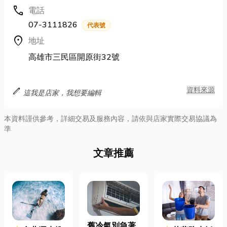
call
電話
07-3111826
代表號
location_on
地址
高雄市三民區開原街32號
edit
資料來源
這我是店家，我想要編輯
本資料謹供參考，詳細交易及服務內容，請依與店家實際交易協議為
準
文章推薦
舊冷氣別急著