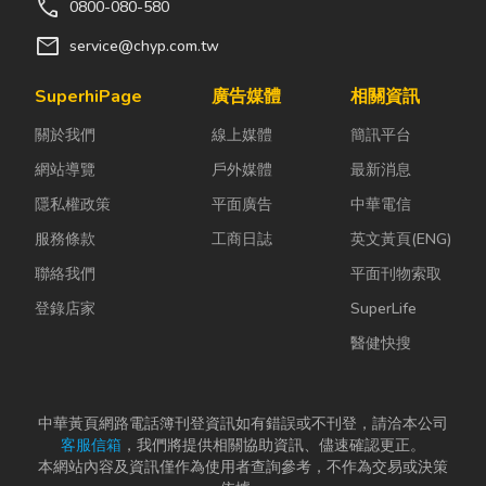
call
0800-080-580
mail
service@chyp.com.tw
SuperhiPage
廣告媒體
相關資訊
關於我們
線上媒體
簡訊平台
網站導覽
戶外媒體
最新消息
隱私權政策
平面廣告
中華電信
服務條款
工商日誌
英文黃頁(ENG)
聯絡我們
平面刊物索取
登錄店家
SuperLife
醫健快搜
中華黃頁網路電話簿刊登資訊如有錯誤或不刊登，請洽本公司
客服信箱
，我們將提供相關協助資訊、儘速確認更正。
本網站內容及資訊僅作為使用者查詢參考，不作為交易或決策