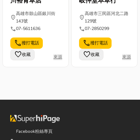
川裕青草店
岐仲堂本草行
高雄市鼓山區銀川街
高雄市三民區河北二路
location_on
location_on
143號
129號
call
call
07-5611636
07-2850299
call
call
撥打電話
撥打電話
favorite
favorite
收藏
收藏
來源
來源
Facebook粉絲專頁