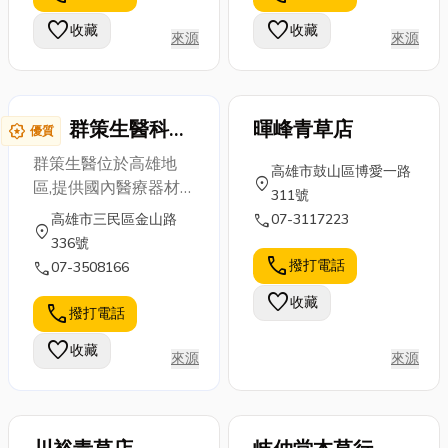
環。 冷氣回
些安全注意事
有關防水抓漏
favorite
favorite
收藏
收藏
收流程怎麼...
來源
來源
項？ 以及，常
工程的小知
見的潛水裝...
識，以及抓漏
費用怎...
群策生醫科技
暉峰青草店
award_star
優質
有限公司
群策生醫位於高雄地
高雄市鼓山區博愛一路
location_on
區,提供國內醫療器材
311號
儀器公司,代理各式醫
call
高雄市三民區金山路
07-3117223
location_on
學手術器械產品,用於
336號
心臟,神經,胸腔,乳房疾
call
撥打電話
call
07-3508166
病等各大外科應用
favorite
收藏
https://www.gsbmed.com/index.html
call
撥打電話
favorite
收藏
來源
來源