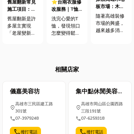
⭐台南衣服修
舊屋翻新常見
板市場：木質
改服務｜T恤
施工項目：水
地板種類解
隨著高雄裝修
領口鬆怎麼
泥切割與牆體
洗完心愛的T
舊屋翻新是許
析，讓居家裝
市場的興盛，
辦？避免T恤
拆除
恤，發現領口
多屋主實現
潢風格更
越來越多消費
荷葉邊，這招
怎麼變得鬆垮
「老屋變新
Nice！
者選擇木地板
教你挽回心愛
垮的，成了難
家」夢想的重
來提升居家質
的衣服
看的「荷葉
要工程，但在
感與舒適度
邊」？這絕對
開始裝修前，
💯。木地板不
是許多人共同
有兩項基礎施
僅擁有天然的
相關店家
的痛點！今天
工項目經常被
紋理與溫潤的
我們就來告訴
忽略， 卻攸關
觸感，也能提
你T恤領口鬆
整體空間格局
升✨室內裝潢
掉的原因，以
與施工安全，
儀嘉美容坊
集中點休閒美容指
的品味。然
及如何用超簡
那就是水泥切
壓護膚
而，市面上的
高雄市三民區建工路
高雄市岡山區公園西路
單的方法讓它
割與牆體拆
location_on
location_on
木地板種類繁
301號
三段191號
找回原樣。如
除。 這兩項工
多，包括木質
call
call
07-3979248
07-6259318
果你的Ｔ恤領
程不只是拆東
卡扣地板、戶
口已經變形得
牆、移隔間那
外塑木地板、
call
call
撥打電話
撥打電話
難以用簡單的
麼簡單，背後