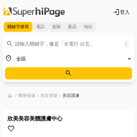
login
登入
關鍵字
搜尋
電話
進階
產品
地址
關鍵字
search
/
地區
place
search
首頁
home
chevron_right
醫療保健
chevron_right
美容美髮
chevron_right
美容護膚
欣美美容美體護膚中心
favorite