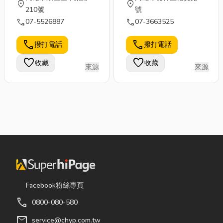
location_on
location_on
210號
號
call
call
07-5526887
07-3663525
call
call
撥打電話
撥打電話
favorite
favorite
收藏
收藏
來源
來源
Facebook粉絲專頁
call
0800-080-580
mail
service@chyp.com.tw