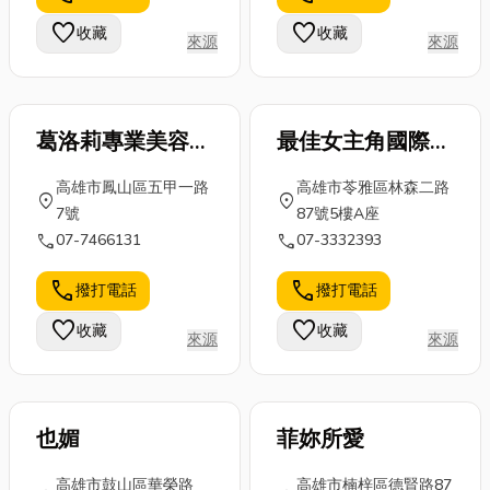
SPC地板、實
方法修復，我
牽涉到結構、
favorite
favorite
收藏
收藏
木地板與超耐
來源
來源
們在文末也有
噪音、粉塵與
磨地板，該
附上台南衣服
施工精準度...
如...
修...
葛洛莉專業美容沙
最佳女主角國際美
龍GLORY
容世界(林森二路
高雄市鳳山區五甲一路
高雄市苓雅區林森二路
店)
location_on
location_on
7號
87號5樓A座
call
call
07-7466131
07-3332393
call
call
撥打電話
撥打電話
favorite
favorite
收藏
收藏
來源
來源
也媚
菲妳所愛
高雄市鼓山區華榮路
高雄市楠梓區德賢路87