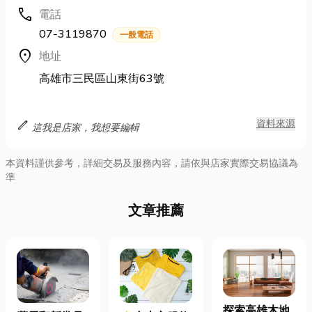
call
電話
07-3119870
一般電話
location_on
地址
高雄市三民區山東街63號
edit
資料來源
這我是店家，我想要編輯
本資料謹供參考，詳細交易及服務內容，請依與店家實際交易協議為
準
文章推薦
探索高雄木地