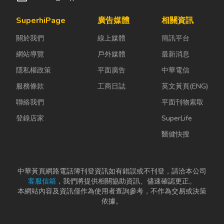
SuperhiPage
廣告媒體
相關資訊
關於我們
線上媒體
簡訊平台
網站導覽
戶外媒體
最新消息
隱私權政策
平面廣告
中華電信
服務條款
工商日誌
英文黃頁(ENG)
聯絡我們
平面刊物索取
登錄店家
SuperLife
醫健快搜
中華黃頁網路電話簿刊登資訊如有錯誤或不刊登，請洽本公司
客服信箱
，我們將提供相關協助資訊、儘速確認更正。
本網站內容及資訊僅作為使用者查詢參考，不作為交易或決策
依據。