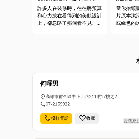
維修費將暴增 10 倍！
帶你了解
許多人在裝修時，往往將預算
當你抬頭
和心力放在看得到的美觀設計
片原本潔
上，卻忽略了那個看不見、但
或綠色的
至關重要的「防水工程」。你
面對許多
可能以為漏水只是牆上多了一
花板發霉
塊污漬，但事實是，它不僅是
塊往往是
毀掉裝潢的頭號兇手，更是侵
訊。它不
蝕房屋結構、引發壁癌和鋼筋
美觀、散
鏽蝕的隱形殺手，一旦爆發，
重要的是
維修費...
響居住...
何曜男
location_on
高雄市前金區中正四路211號17樓之2
call
07-2159922
call
favorite
撥打電話
收藏
資料來