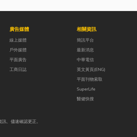
廣告媒體
相關資訊
線上媒體
簡訊平台
戶外媒體
最新消息
平面廣告
中華電信
工商日誌
英文黃頁(ENG)
平面刊物索取
SuperLife
醫健快搜
資訊、儘速確認更正。