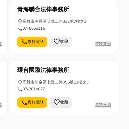
青海聯合法律事務所
location_on
高雄市左營區明誠二路332號7樓之3
call
07-5568115
call
favorite
撥打電話
收藏
源
資料來源
環台國際法律事務所
location_on
高雄市前金區七賢二路396號11樓之3
call
07-2814077
call
favorite
撥打電話
收藏
源
資料來源