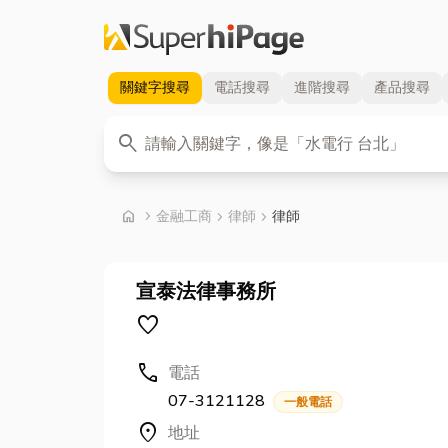
關鍵字
搜尋
電話
搜尋
進階
搜尋
產品
搜尋
關鍵字
search
首頁
home
chevron_right
金融工商
chevron_right
律師
chevron_right
律師
宣泰法律事務所
favorite
call
電話
07-3121128
一般電話
location_on
地址