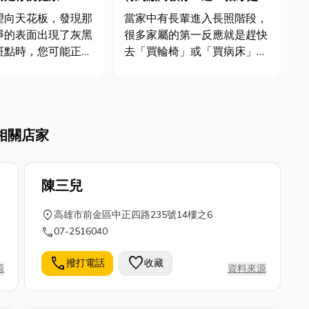
天花板發霉原因
花冤枉錢的關鍵！
望向天花板，發現那
當家中有長輩進入長照階段，
淨的表面出現了灰黑
很多家屬的第一反應就是趕快
斑點時，您可能正在
去「買輪椅」或「買病床」。
家庭共同的困擾—天
但在專業照護領域中，比起單
，而天花板的黴菌斑
純買一件器材，更重要的是
家中更深層問題的警
「環境與器材的協同作用」。
僅破壞了居家環境的
如果器材買了長輩不愛用，或
相關店家
發出惱人的霉味，更
是家裡空間根本放不下，那只
，黴菌子可能嚴重影
是多花冤枉錢。今天小編就來
跟大家分...
陳三兒
location_on
高雄市前金區中正四路235號14樓之6
call
07-2516040
call
favorite
撥打電話
收藏
源
資料來源