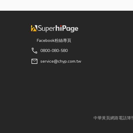
Facebook粉絲專頁
call
0800-080-580
mail
service@chyp.com.tw
中華黃頁網路電話簿