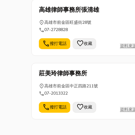
高雄律師事務所張清雄
location_on
高雄市前金區旺盛街28號
call
07-2728828
call
favorite
撥打電話
收藏
資料來
莊美玲律師事務所
location_on
高雄市前金區中正四路211號
call
07-2013322
call
favorite
撥打電話
收藏
資料來