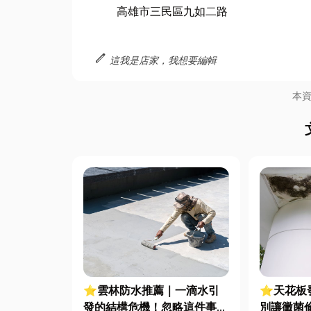
高雄市三民區九如二路
edit
這我是店家，我想要編輯
本
⭐雲林防水推薦｜一滴水引
⭐天花板
發的結構危機！忽略這件事，
別讓黴菌