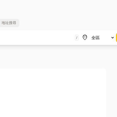
地址
搜尋
地區
place
/