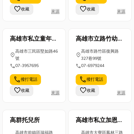
可智能偵測移
無論是在城市
到舒壓的效
動，主動追蹤
favorite
favorite
收藏
收藏
來源
來源
高樓的外牆清
果，今天小編
可疑目標，加
潔，還是在電
就整理5家台
強防...
力...
南掏...
高雄市私立童年綠
高雄市立路竹幼兒
地幼兒園
園
高雄市三民區堅如路46
高雄市路竹區復興路
location_on
location_on
號
327巷99號
call
call
07-3957695
07-6979244
call
call
撥打電話
撥打電話
favorite
favorite
收藏
收藏
來源
來源
高群托兒所
高雄市私立加恩托
兒所
高雄市前鎮區瑞福路
高雄市大寮區鳳林三路