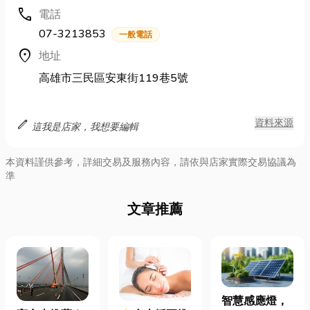
call
電話
07-3213853
一般電話
location_on
地址
高雄市三民區安東街119巷5號
edit
資料來源
這我是店家，我想要編輯
本資料謹供參考，詳細交易及服務內容，請依與店家實際交易協議為
準
文章推薦
智慧感應燈，