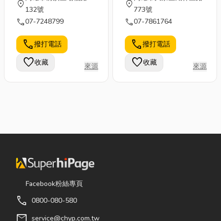
location_on
location_on
132號
773號
call
call
07-7248799
07-7861764
call
call
撥打電話
撥打電話
favorite
favorite
收藏
收藏
來源
來源
Facebook粉絲專頁
call
0800-080-580
mail
service@chyp.com.tw