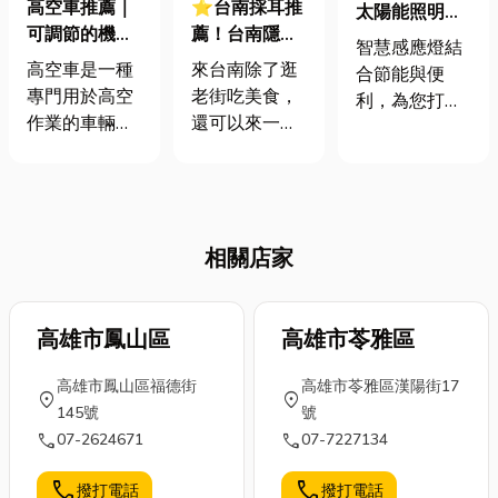
高空車推薦｜
⭐台南採耳推
太陽能照明
可調節的機具
薦！台南隱藏
燈，節能又省
智慧感應燈結
提升了安全穩
版享受爽翻
心，照亮每一
高空車是一種
來台南除了逛
合節能與便
定性
天，讓你耳朵
刻的生活！
專門用於高空
老街吃美食，
利，為您打造
找回清晰聽力
作業的車輛，
還可以來一趟
更安全高效的
廣泛應用於建
台南採耳推薦
照明體驗。無
築維修、電力
體驗！台南採
論是工作燈、
檢修、橋梁保
耳師傅們，除
太陽能照明
養等多種工
了擁有精湛的
燈，還是太陽
相關店家
作。它的最大
技術，還常常
能警示燈、
特點是能夠將
會搭配精油，
LED感應燈，
工作平台升高
為個人打造專
都能在黑暗中
至數十米的高
高雄市鳳山區
屬的台南採耳
高雄市苓雅區
自動感應，提
度，讓操作人
按摩時間，放
供即時光源，
高雄市鳳山區福德街
高雄市苓雅區漢陽街17
員在安全穩定
鬆身心、緩解
節省能源又環
location_on
location_on
145號
號
的環境中完成
壓力。採耳不
保。特別推薦
call
call
07-2624671
07-7227134
高空作業，並
僅能清潔耳
旋轉自動感應
且是許多行業
道，更能舒緩
防盜追蹤燈，
call
call
撥打電話
撥打電話
的必備工具，
頭部穴位，達