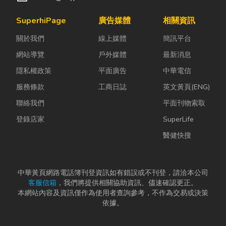
SuperhiPage
廣告媒體
相關資訊
關於我們
線上媒體
簡訊平台
網站導覽
戶外媒體
最新消息
隱私權政策
平面廣告
中華電信
服務條款
工商日誌
英文黃頁(ENG)
聯絡我們
平面刊物索取
登錄店家
SuperLife
醫健快搜
中華黃頁網路電話簿刊登資訊如有錯誤或不刊登，請洽本公司
客服信箱
，我們將提供相關協助資訊、儘速確認更正。
本網站內容及資訊僅作為使用者查詢參考，不作為交易或決策
依據。