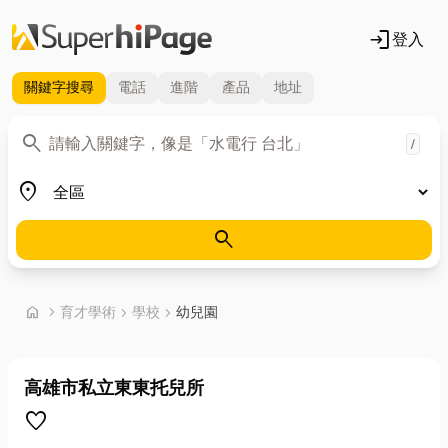
login
登入
關鍵字
搜尋
電話
進階
產品
地址
關鍵字
search
/
地區
place
search
首頁
home
chevron_right
育才學術
chevron_right
學校
chevron_right
幼兒園
高雄市私立東東托兒所
favorite