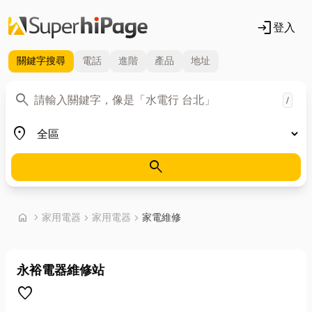
login
登入
關鍵字
搜尋
電話
進階
產品
地址
關鍵字
search
/
地區
place
search
首頁
home
chevron_right
家用電器
chevron_right
家用電器
chevron_right
家電維修
永裕電器維修站
favorite