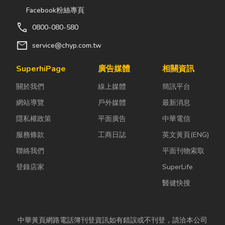
Facebook粉絲專頁
call
0800-080-580
mail
service@chyp.com.tw
SuperhiPage
廣告媒體
相關資訊
關於我們
線上媒體
簡訊平台
網站導覽
戶外媒體
最新消息
隱私權政策
平面廣告
中華電信
服務條款
工商日誌
英文黃頁(ENG)
聯絡我們
平面刊物索取
登錄店家
SuperLife
醫健快搜
中華黃頁網路電話簿刊登資訊如有錯誤或不刊登，請洽本公司