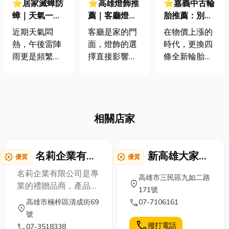
⭐居家滅蟑防
⭐高雄燈飾推
⭐嘉義中古輪
蟑｜天氣一熱
薦｜客廳燈怎
胎推薦：別當
蟑螂就大爆
麼選？風水、
冤大頭！一篇
近期天氣悶
客廳是家的門
在物價上漲的
發？從認識到
風格一次搞
教你中古輪胎
熱，午後雷陣
面，燈飾的選
時代，更換四
根除，居家滅
懂！打造溫馨
挑選攻略，教
雨更是頻繁，
擇直接影響整
條全新輪胎往
蟑一次搞定！
時尚居家
你省錢又不失
您是否發現家
體氛圍。想打
往是一筆不小
安全！
裡或路上「小
造一個溫馨又
的開銷。許多
強」的身影越
時尚的客廳
車主會選擇中
來越多？這是
嗎？小編今天
古輪胎作為替
相關店家
因為潮濕悶熱
要來分享高雄
代方案，而不
的環境正是蟑
燈飾推薦專業
少人會有疑慮
螂活躍繁殖的
知識，從客廳
是「二手胎安
溫床！這些看
名莉企業有限
燈怎麼選、客
新高雄大家電
全嗎？」那其
award_star
award_star
優質
優質
似不起眼的生
廳主燈風水擺
實只要掌握專
公司
維修
名莉企業有限公司是專
高雄市三民區九如二路
物，不僅令人
放，到常見的
業的中古輪胎
location_on
業的禮贈品商，產品齊
171號
作嘔，更是許
客廳吸頂燈優
挑選技巧，其
全，如：獎盃、獎牌、
call
高雄市楠梓區清成街69
07-7106161
多細菌、病毒
缺點分析，通
實可以用更省
location_on
電子電器製品、不鏽鋼
號
的帶原者，可
通為您解惑！
的費用享受到
製品、文具用品、日用
call
撥打電話
call
07-3518338
能污染食物、
想了解更多高
8、9成新的進