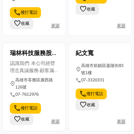
品、清潔用品、綜合百
傳播疾病，甚
雄燈具安裝的
口名牌胎。今
favorite
收藏
貨用品、紡織製品、陶
call
撥打電話
至引發過敏反
細節，就讓小
天小編就來分
瓷玻璃製品等等；我們
應，嚴重影響
編帶您一探究
享有關中古...
favorite
收藏
主要提供專業禮品（各
來源
來源
居...
竟...
節日的禮品，如年節禮
品、兒童節禮品、勞動
節禮品等等）、贈品
瑞林科技服務股份
紀文寬
（如市調贈品、促銷贈
有限公司
品、各節慶贈品等
認識我們: 本公司經營
高雄市前鎮區嘉陵街83
等）、紀念品（股東會
location_on
理念真誠服務‧顧客滿
號1樓
紀念品、週年紀念品、
意，我們以以專業、速
call
高雄市苓雅區廣西路
07-3320331
會員大會紀念品等等）
location_on
度、熱誠來提高服務品
126號
的提案建議及提供客製
質，使顧客滿意達到再
call
撥打電話
call
07-7612976
化商品設計服務。歡迎
次購買之目的。以專
來電洽詢，我們會提供
favorite
收藏
業、速度、熱誠來提高
call
撥打電話
最具競爭力的優惠價格
服務品質，使顧客滿意
及最熱忱的心來為您服
favorite
收藏
達到再次購買之目的。
來源
來源
務。