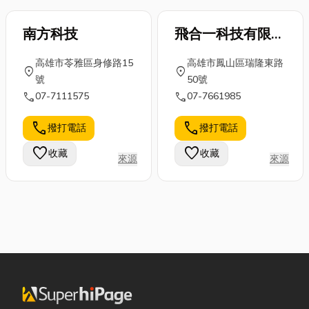
南方科技
飛合一科技有限公
司
高雄市苓雅區身修路15
高雄市鳳山區瑞隆東路
location_on
location_on
號
50號
call
call
07-7111575
07-7661985
call
call
撥打電話
撥打電話
favorite
favorite
收藏
收藏
來源
來源