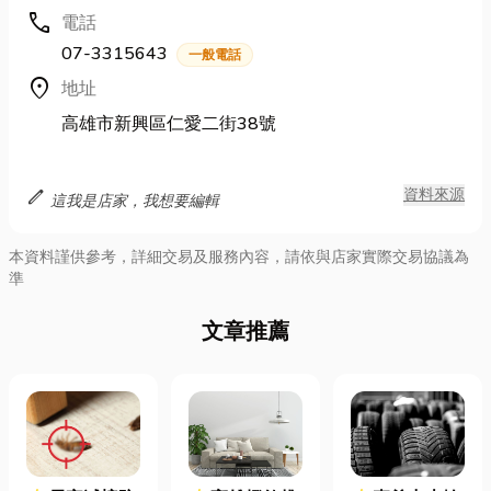
call
電話
07-3315643
一般電話
location_on
地址
高雄市新興區仁愛二街38號
edit
資料來源
這我是店家，我想要編輯
本資料謹供參考，詳細交易及服務內容，請依與店家實際交易協議為
準
文章推薦