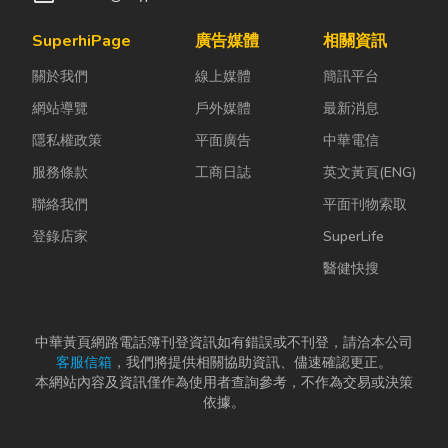
SuperhiPage
廣告媒體
相關資訊
關於我們
線上媒體
簡訊平台
網站導覽
戶外媒體
最新消息
隱私權政策
平面廣告
中華電信
服務條款
工商日誌
英文黃頁(ENG)
聯絡我們
平面刊物索取
登錄店家
SuperLife
醫健快搜
中華黃頁網路電話簿刊登資訊如有錯誤或不刊登，請洽本公司
客服信箱
，我們將提供相關協助資訊、儘速確認更正。
本網站內容及資訊僅作為使用者查詢參考，不作為交易或決策
依據。