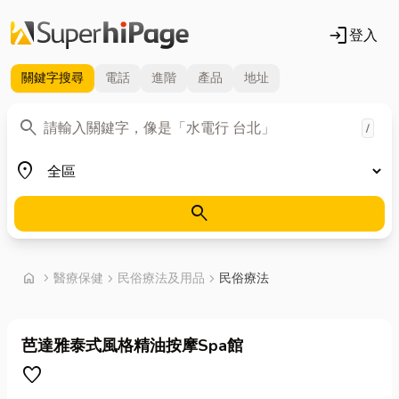
login
登入
關鍵字
搜尋
電話
進階
產品
地址
關鍵字
search
/
地區
place
search
首頁
home
chevron_right
醫療保健
chevron_right
民俗療法及用品
chevron_right
民俗療法
芭達雅泰式風格精油按摩Spa館
favorite