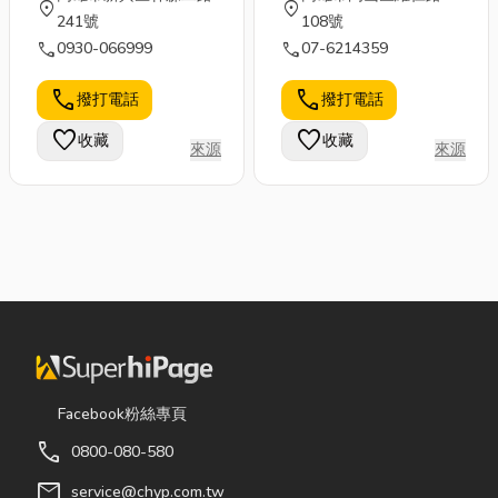
location_on
location_on
241號
108號
call
call
0930-066999
07-6214359
call
call
撥打電話
撥打電話
favorite
favorite
收藏
收藏
來源
來源
Facebook粉絲專頁
call
0800-080-580
mail
service@chyp.com.tw