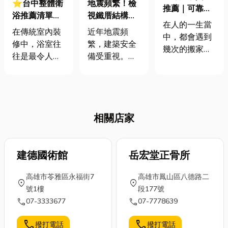
⭐台中整體衛
地震頻繁！檢
推薦｜可靠迅
浴推薦清單：
視鐵厝結構安
速的運送提高
在人的一生當
從工法解析到
全，高雄鐵皮
在傳統室內裝
近年地震頻
了搬遷的便利
中，都會遇到
嚴選高品質廠
屋採光罩加固
修中，浴室往
繁，建築安全
性
幾次的搬家經
商挑選，讓你
工程，不容忽
往是最令人頭
備受重視。高
驗，準備開啟
老屋改裝不求
視
痛的區域。從
雄常見的鐵皮
美好的新生
人！
防水工程、泥
屋、鐵厝，因
活，若是不讓
作貼磚到水電
結構較輕，更
自己與家人在
配管，不僅工
需關注其安全
搬家之中勞累
相關店家
期長、噪音
性，特別是常
奔波，這時就
大，最怕的還
見的採光罩，
需要專業又可
是住進去幾年
若固定不當，
靠的搬家貨運
後發生「樓上
建德國術館
恐有掉落危
岳宏堂正骨所
公司來協助，
漏水，樓下遭
險。本文將提
對於家庭搬遷
高雄市苓雅區永福街7
高雄市鳳山區八德路二
殃」的糾紛。
供高雄鐵皮
location_on
location_on
來說，選擇一
號1樓
段177號
為了解決這些
屋、鐵厝的結
家能夠照顧細
call
call
07-3333677
07-7778639
痛點，整體衛
構安全檢視重
節、確保物品
浴逐漸成為許
點、加固建
安全的搬家公
call
call
撥打電話
撥打電話
多現代建案與
議，並推薦優