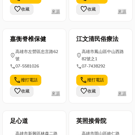
司很重要。若
老屋翻修的首
質的高雄鐵皮
favorite
favorite
收藏
收藏
是較專業的則
來源
來源
選。本篇將跟
屋工程團隊，
會提供全程包
你分享什麼是
助您打造安全
裝...
整...
家園。 ...
嘉衡脊椎保健
江文清民俗療法
高雄市左營區忠言路62
高雄市鳳山區中山西路
location_on
location_on
號
82號之1
call
call
07-5581026
07-7438292
call
call
撥打電話
撥打電話
favorite
favorite
收藏
收藏
來源
來源
足心道
英照接骨院
高雄市新興區林森二路
高雄市岡山區維仁路