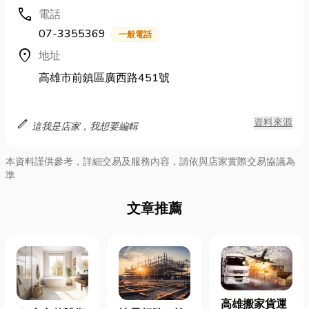
call
電話
07-3355369
一般電話
location_on
地址
高雄市前鎮區廣西路451號
edit
資料來源
這我是店家，我想要編輯
本資料謹供參考，詳細交易及服務內容，請依與店家實際交易協議為
準
文章推薦
高雄搬家貨運