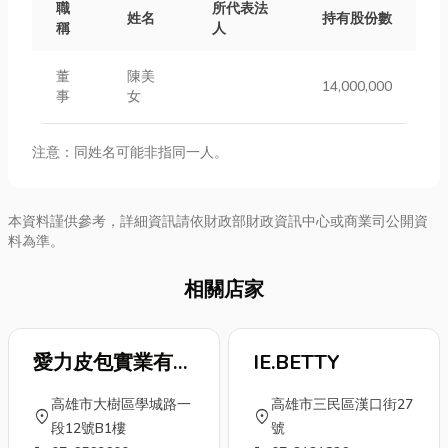
職
所代表法
姓名
持有股份數
稱
人
董
陳美
14,000,000
事
女
注意：同姓名可能非指同一人。
本資料謹供參考，詳細資訊請依財政部財政資訊中心或商業司公開資
料為準。
相關店家
愛力皮包實業有限
IE.BETTY
公司
高雄市大樹區學城路一
高雄市三民區漢口街27
location_on
location_on
段12號B1樓
號