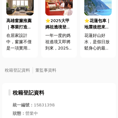
高雄窗簾推薦
⭐2025大甲
⭐花蓮包車｜
｜專業打造客
媽祖遶境登
地震後想來花
製化窗簾，居
場！地圖、由
蓮玩？包車最
在居家設計
一年一度的媽
花蓮好山好
家質感升級首
來、意義完整
安心！專屬司
中，窗簾不僅
祖遶境又即將
水，是假日放
選
解析！
機帶你避開塞
是一項實用的
到來，2025大
鬆身心的最佳
車、直奔美
家居配置，更
甲媽祖繞境將
去處。但自行
景！
是提升空間質
於4/5登場，
開車前往，總
感的重要元
今天小編除了
是擔心天氣變
稅籍登記資料
董監事資料
素。無論是溫
會分享大甲媽
化或路況不
暖舒適的臥
祖繞境地圖，
佳，除了中橫
室、典雅大氣
還會分享媽祖
公路時常因豪
稅籍登記資料
的客廳，還是
繞境由來以及
雨造成造成大
專業的商業空
媽祖繞境意
規模坍方，如
間，窗簾的選
統一編號：
15831398
義，如果你也
果走南迴或北
擇都直接影響
是媽祖的信
迴又會太遠，
狀態：
營業中
整體氛圍。 特
眾，那就別錯
造成疲勞駕