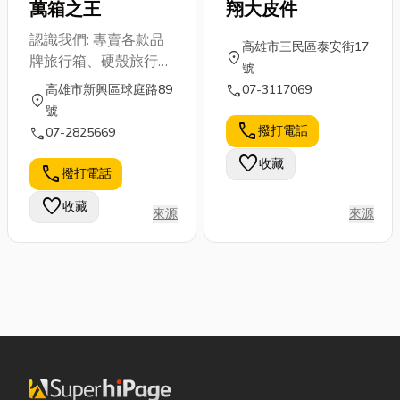
萬箱之王
翔大皮件
認識我們: 專賣各款品
高雄市三民區泰安街17
location_on
牌旅行箱、硬殼旅行
號
箱、精品皮件、登山背
call
高雄市新興區球庭路89
07-3117069
location_on
包、公事包、皮夾皮
號
帶、專業旅行袋及旅遊
call
撥打電話
call
07-2825669
配件。專業高雄旅行箱
favorite
收藏
維修服務:各航空公司
call
撥打電話
指定維修站
favorite
收藏
來源
來源