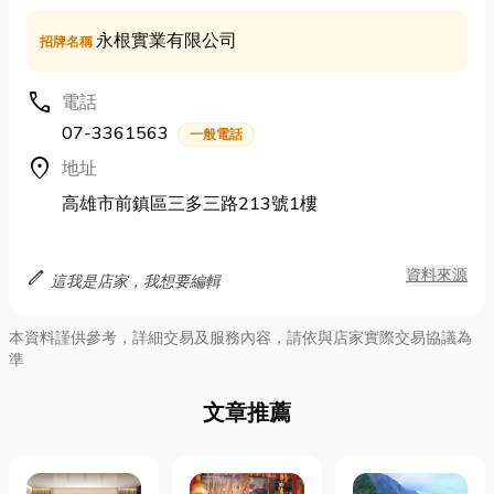
永根實業有限公司
招牌名稱
call
電話
07-3361563
一般電話
location_on
地址
高雄市前鎮區三多三路213號1樓
edit
資料來源
這我是店家，我想要編輯
本資料謹供參考，詳細交易及服務內容，請依與店家實際交易協議為
準
文章推薦