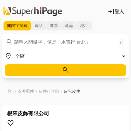
login
登入
關鍵字
搜尋
電話
進階
產品
地址
關鍵字
search
/
地區
place
search
首頁
home
chevron_right
衣著配件
chevron_right
皮件行李箱
chevron_right
皮包皮件
根來皮飾有限公司
favorite