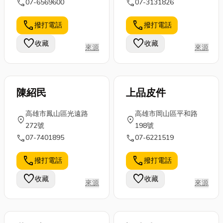
call
call
07-6569600
07-3131826
call
call
撥打電話
撥打電話
favorite
favorite
收藏
收藏
來源
來源
陳紹民
上品皮件
高雄市鳳山區光遠路
高雄市岡山區平和路
location_on
location_on
272號
198號
call
call
07-7401895
07-6221519
call
call
撥打電話
撥打電話
favorite
favorite
收藏
收藏
來源
來源