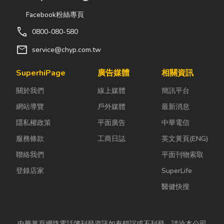
Facebook粉絲專頁
call
0800-080-580
mail
service@chyp.com.tw
SuperhiPage
廣告媒體
相關資訊
關於我們
線上媒體
簡訊平台
網站導覽
戶外媒體
最新消息
隱私權政策
平面廣告
中華電信
服務條款
工商日誌
英文黃頁(ENG)
聯絡我們
平面刊物索取
登錄店家
SuperLife
醫健快搜
中華黃頁網路電話簿刊登資訊如有錯誤或不刊登，請洽本公司