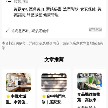
format_list_bulleted
營業項目
美容spa, 護膚美白, 新娘秘書, 造型彩妝, 食安保健, 美
容諮詢, 紓壓減壓 健康管理
edit
資料來源
這我是店家，我想要編輯
本資料謹供參考，詳細交易及服務內容，請依與店家實際交易協議為
準
文章推薦
食品機維修推
⭐南投水垢
⭐台中捲門急
薦｜高效率與
重、水質偏
修｜居家安全
高效能的機具
在餐飲業中，