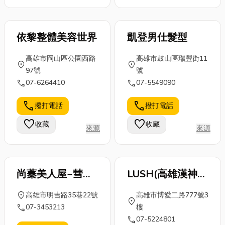
是關鍵。食品
實，這與當地
區的朋友有關
加工...
的...
台...
依黎整體美容世界
凱登男仕髮型
高雄市岡山區公園西路
高雄市鼓山區瑞豐街11
location_on
location_on
97號
號
call
call
07-6264410
07-5549090
call
call
撥打電話
撥打電話
favorite
favorite
收藏
收藏
來源
來源
尚蓁美人屋~彗媛
LUSH(高雄漢神巨
新娘秘書
蛋廣場)
location_on
高雄市明吉路35巷22號
高雄市博愛二路777號3
location_on
call
07-3453213
樓
call
07-5224801