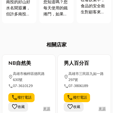
硬？南投淨水
警報！鐵捲門
南投的好山好
您知道嗎？您
提升了產能
食品的安全衛
器與飲水機挑
變「夾手危
水名聞遐邇，
每天使用的鐵
生對顧客來說
選指南：廚
機」？秒懂防
但許多南投在
捲門，如果不
是極為重要
下、落地式與
夾原理、價格
地人心中一直
具備完善的
的，因為這關
RO 逆滲透怎
預算、法規要
有個小煩惱：
「防夾安全功
係到食安問
麼選？
求！
「為什麼每天
能」，可能潛
題。一旦出現
燒水，熱水瓶
藏難以想像的
污染或不潔處
相關店家
裡總有洗不完
居家風險。本
理，不僅可能
的白花花水
文將為各位全
引發顧客身體
垢？」 每次洗
面解析鐵捲門
不適，更會損
熱水瓶都要用
NB自然美
防夾原理、鐵
男人百分百
害店家的商譽
力刷、甚至開
捲門防壓裝置
與信譽。為了
高雄市楠梓區德民路
高雄市三民區九如一路
水表面還會浮
價格，以及現
location_on
location_on
確保食品的製
630號
297號
著一層白膜，
行鐵捲門防夾
作過程安全，
call
call
07-3610129
07-3806189
不僅泡茶泡咖
法規對「捲門
除了選用新鮮
啡影響口感，
防夾」功能的
的原料外，機
call
call
撥打電話
撥打電話
更讓人擔心喝
要求，除此之
器設備的清潔
下去會不會影
外，小編還會
favorite
favorite
收藏
收藏
與正常運作也
來源
來源
響健康。其
提供給台中地