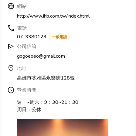
Language
網站
http://www.ihb.com.tw/index.html
call
電話
07-3380123
一般電話
send
公司信箱
gogoeoeo@gmail.com
location_on
地址
高雄市苓雅區永樂街128號
Schedule
營業時間
週一~周六：9：30~21：30
周日：公休