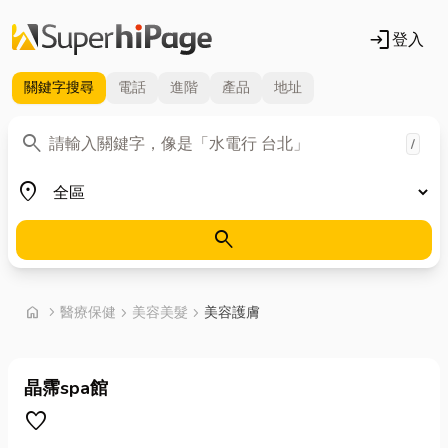
login
登入
關鍵字
搜尋
電話
進階
產品
地址
關鍵字
search
/
地區
place
search
首頁
home
chevron_right
醫療保健
chevron_right
美容美髮
chevron_right
美容護膚
晶霈spa館
favorite