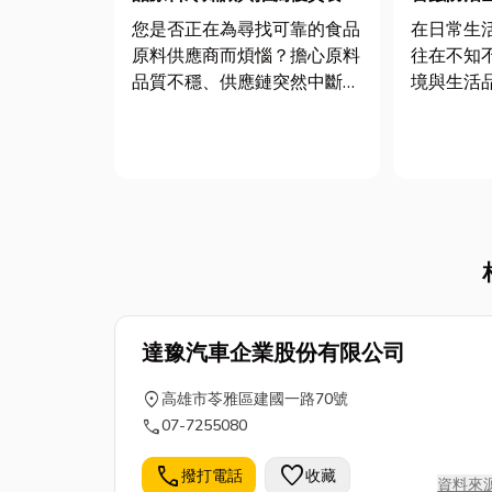
原料供應商！
您是否正在為尋找可靠的食品
在日常生
原料供應商而煩惱？擔心原料
往在不知
品質不穩、供應鏈突然中斷，
境與生活
或是遲遲找不到符合您創新需
物殘渣或
求的特殊原料？別擔心！今天
螂、螞蟻
這篇文章不只為您解惑，小編
院若有積
還要分享一些關於食品原料的
孳生的溫
有趣冷知識，保證讓您大開眼
也可能吸
界！文末，更要為您推薦彰化
害蟲藏匿
食品製...
潔，更可能.
達豫汽車企業股份有限公司
location_on
高雄市苓雅區建國一路70號
call
07-7255080
call
favorite
撥打電話
收藏
資料來