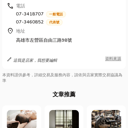
call
電話
07-3418707
一般電話
07-3460852
代表號
location_on
地址
高雄市左營區自由三路98號
edit
資料來源
這我是店家，我想要編輯
本資料謹供參考，詳細交易及服務內容，請依與店家實際交易協議為
準
文章推薦