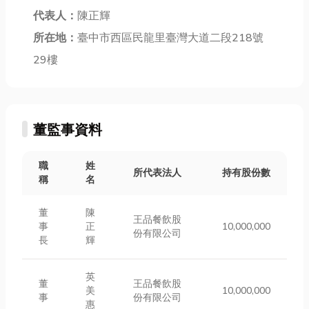
代表人：
陳正輝
所在地：
臺中市西區民龍里臺灣大道二段218號
29樓
董監事資料
職
姓
所代表法人
持有股份數
稱
名
董
陳
王品餐飲股
事
正
10,000,000
份有限公司
長
輝
英
董
王品餐飲股
美
10,000,000
事
份有限公司
惠