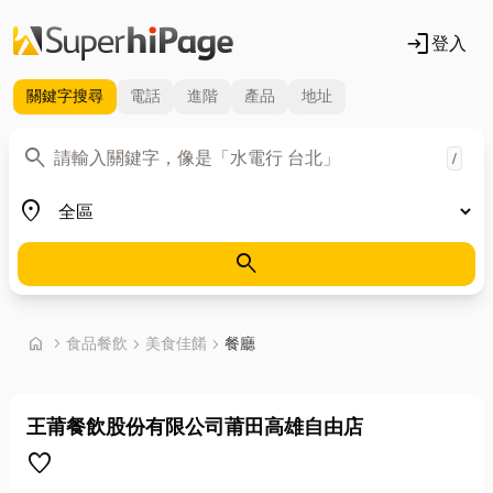
login
登入
關鍵字
搜尋
電話
進階
產品
地址
關鍵字
search
/
地區
place
search
首頁
home
chevron_right
食品餐飲
chevron_right
美食佳餚
chevron_right
餐廳
王莆餐飲股份有限公司莆田高雄自由店
favorite