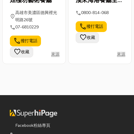
煙樓坊藝術餐廳
漢來海港餐廳全台
訂位專線
call
高雄市美濃區德興裡光
0800-814-068
location_on
明路26號
call
撥打電話
call
07-6810229
favorite
收藏
call
撥打電話
favorite
收藏
來源
來源
Facebook粉絲專頁