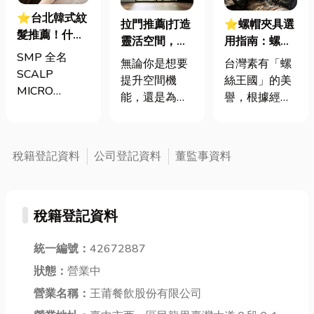
⭐台北韓式紋
拉門推薦|打造
⭐螺帽夾具選
髮推薦！什麼
靈活空間，節
用指南：螺母
是韓式頭皮紋
SMP 全名
能省電首選！
挾具頻繁耗
無論你是想要
台灣素有「螺
髮(SMP) 韓式
SCALP
損？3大關鍵
提升空間機
絲王國」的美
紋髮可以撐多
MICRO
提升扣件成型
能，還是為家
譽，根據經濟
久？韓式頭皮
PIGMENTATION
良率與壽命
中增添美觀，
部統計處與海
紋髮6大常見
(韓式頭皮紋
拉門都是一個
關進出口最新
問題全解析
繡)，是一種來
理想的選擇。
數據顯示，台
稅籍登記資料
公司登記資料
董監事資料
自韓國的美容
如果你追求經
灣扣件年出口
技術，專門針
濟實惠又耐用
額高達 42.1
對頭髮稀疏、
的選擇，塑膠
億美元，其中
脫髮或髮際線
稅籍登記資料
拉門是完美的
螺帽（HS
後退等問題，
選擇，適用於
731816）產
在表皮與真皮
辦公室或倉庫
統一編號：
42672887
品即占總出口
的中間，在頭
等場所，簡單
比重逾 20%。
狀態：
營業中
皮進行色料
且實用。若你
在面對全球客
紋．繡入的技
營業名稱：
王莆餐飲股份有限公司
需要更多自然
戶對扣件精度
術。韓式紋髮