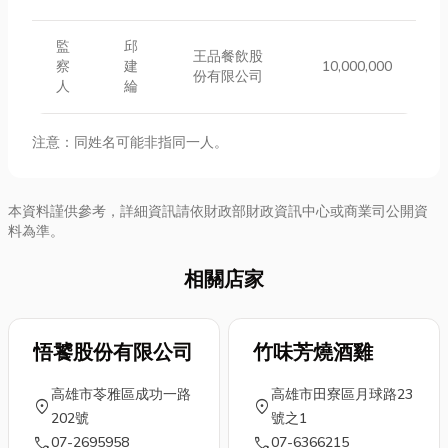
監
邱
王品餐飲股
察
建
10,000,000
份有限公司
人
綸
注意：同姓名可能非指同一人。
本資料謹供參考，詳細資訊請依財政部財政資訊中心或商業司公開資
料為準。
相關店家
悟饕股份有限公司
竹味芳燒酒雞
高雄市苓雅區成功一路
高雄市田寮區月球路23
location_on
location_on
202號
號之1
call
call
07-2695958
07-6366215