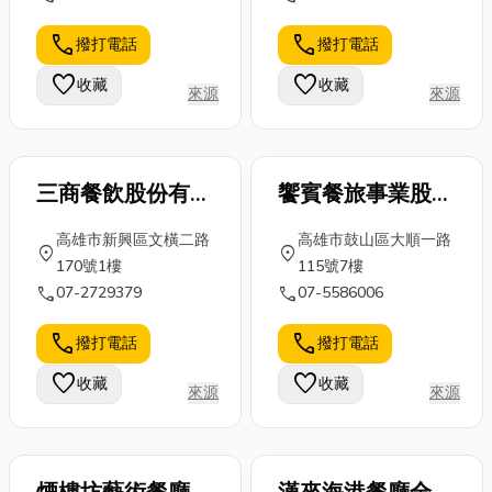
call
call
撥打電話
撥打電話
favorite
favorite
收藏
收藏
來源
來源
三商餐飲股份有限
饗賓餐旅事業股份
公司
有限公司
高雄市新興區文橫二路
高雄市鼓山區大順一路
location_on
location_on
170號1樓
115號7樓
call
call
07-2729379
07-5586006
call
call
撥打電話
撥打電話
favorite
favorite
收藏
收藏
來源
來源