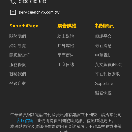
call
0800-080-580
mail
service@chyp.com.tw
SuperhiPage
廣告媒體
相關資訊
關於我們
線上媒體
簡訊平台
網站導覽
戶外媒體
最新消息
隱私權政策
平面廣告
中華電信
服務條款
工商日誌
英文黃頁(ENG)
聯絡我們
平面刊物索取
登錄店家
SuperLife
醫健快搜
中華黃頁網路電話簿刊登資訊如有錯誤或不刊登，請洽本公司
客服信箱
，我們將提供相關協助資訊、儘速確認更正。
本網站內容及資訊僅作為使用者查詢參考，不作為交易或決策