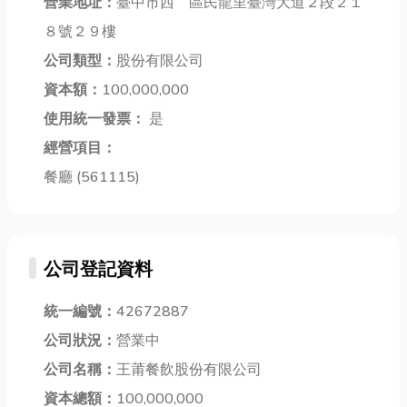
光線且又不想
營業地址：
臺中市西 區民龍里臺灣大道２段２１
與耐用度要求
技術能夠模擬
犧牲隱私，透
日益嚴苛的趨
８號２９樓
頭髮的自然生
明拉簾則能在
勢下，扣件成
長，以肉...
公司類型：
股份有限公司
通透感與隱密
型機中的關...
性間達到平
資本額：
100,000,000
衡，...
使用統一發票：
是
經營項目：
餐廳 (561115)
公司登記資料
統一編號：
42672887
公司狀況：
營業中
公司名稱：
王莆餐飲股份有限公司
資本總額：
100,000,000