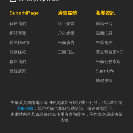
SuperhiPage
廣告媒體
相關資訊
關於我們
線上媒體
簡訊平台
網站導覽
戶外媒體
最新消息
隱私權政策
平面廣告
中華電信
服務條款
工商日誌
英文黃頁(ENG)
聯絡我們
平面刊物索取
登錄店家
SuperLife
醫健快搜
中華黃頁網路電話簿刊登資訊如有錯誤或不刊登，請洽本公司
客服信箱
，我們將提供相關協助資訊、儘速確認更正。
本網站內容及資訊僅作為使用者查詢參考，不作為交易或決策
依據。