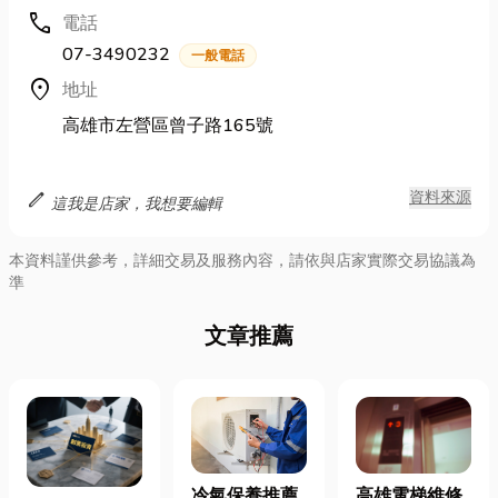
call
電話
07-3490232
一般電話
location_on
地址
高雄市左營區曾子路165號
edit
資料來源
這我是店家，我想要編輯
本資料謹供參考，詳細交易及服務內容，請依與店家實際交易協議為
準
文章推薦
冷氣保養推薦
高雄電梯維修