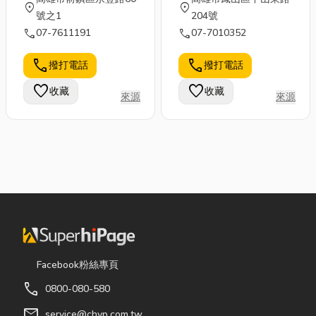
location_on
location_on
號之1
204號
call
call
07-7611191
07-7010352
call
call
撥打電話
撥打電話
favorite
favorite
收藏
收藏
來源
來源
Facebook粉絲專頁
call
0800-080-580
mail
service@chyp.com.tw