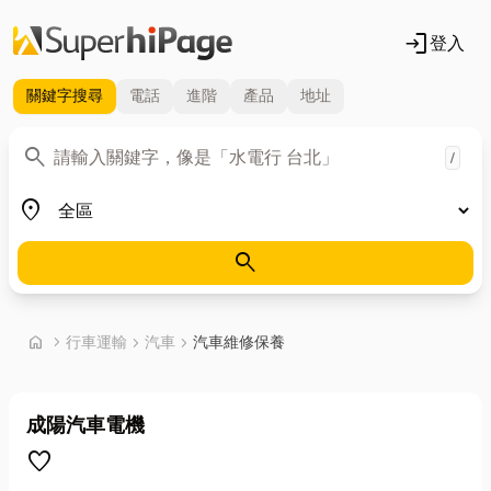
login
登入
關鍵字
搜尋
電話
進階
產品
地址
關鍵字
search
/
地區
place
search
首頁
home
chevron_right
行車運輸
chevron_right
汽車
chevron_right
汽車維修保養
成陽汽車電機
favorite