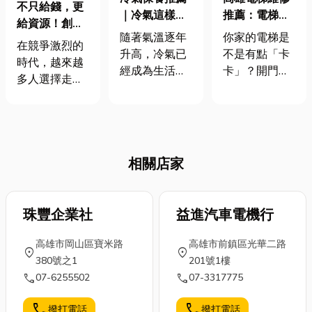
不只給錢，更
｜冷氣這樣保
推薦：電梯不
給資源！創業
養，省錢又耐
是裝好就好，
隨著氣溫逐年
你家的電梯是
投資如何成為
在競爭激烈的
用！5 大關鍵
保養才是長久
升高，冷氣已
不是有點「卡
你的最強戰
時代，越來越
一次看
之道！
經成為生活中
卡」？開門慢
友，助你征服
多人選擇走上
不可或缺的家
了半拍，運轉
市場
創業之路，而
電之一。然
還有怪聲，感
「創業投資」
而，很多人長
覺像快退休
正是實現夢想
期使用冷氣，
了？ 其實很多
與事業成長的
卻忽略了定期
狀況都是因為
相關店家
關鍵。無論你
保養的重要
太久沒保養
是正打算成立
性，導致電費
啦！定期做電
公司，還是正
飆升、冷氣效
梯保養，才能
在尋找資金的
珠豐企業社
益進汽車電機行
能下降，甚至
避免小問題變
新創團隊，了
縮短使用壽
大麻煩，電梯
高雄市岡山區寶米路
高雄市前鎮區光華二路
解創投模式、
location_on
location_on
命！ 其實，只
也能用得更
380號之1
201號1樓
天使投資與創
要掌握正確的
久、更安全。
call
call
07-6255502
07-3317775
投公司運作，
冷氣保養方
不管是客梯還
將幫助你在事
法，不僅能讓
是貨梯，定期
call
call
撥打電話
撥打電話