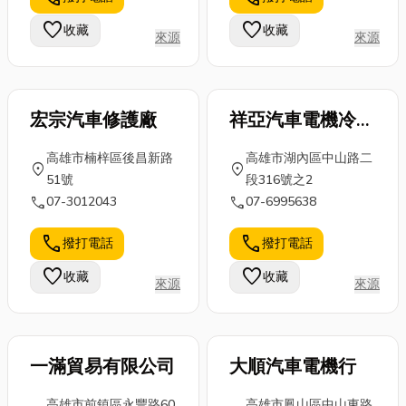
業發展的道路
冷氣保持效
關心機械狀
上少走冤枉
favorite
favorite
收藏
收藏
果，還能省電
況，心裡才踏
來源
來源
路。 🚀創業
又耐用，減少
實。 當...
投...
維修成...
宏宗汽車修護廠
祥亞汽車電機冷氣
行
高雄市楠梓區後昌新路
高雄市湖內區中山路二
location_on
location_on
51號
段316號之2
call
call
07-3012043
07-6995638
call
call
撥打電話
撥打電話
favorite
favorite
收藏
收藏
來源
來源
一滿貿易有限公司
大順汽車電機行
高雄市前鎮區永豐路60
高雄市鳳山區中山東路