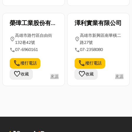
榮璋工業股份有限
澤利實業有限公司
公司
高雄市路竹區自由街
高雄市新興區南華橫二
location_on
location_on
132巷42號
路27號
call
call
07-6960161
07-2358080
call
call
撥打電話
撥打電話
favorite
favorite
收藏
收藏
來源
來源