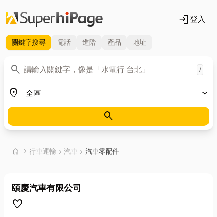
login
登入
關鍵字
搜尋
電話
進階
產品
地址
關鍵字
search
/
地區
place
search
首頁
home
chevron_right
行車運輸
chevron_right
汽車
chevron_right
汽車零配件
頤慶汽車有限公司
favorite