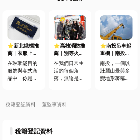
⭐新北織標推
⭐高雄消防推
⭐南投吊車起
薦｜衣服上的
薦｜別等火災
重機｜南投工
一小塊其實超
才後悔！一次
程必看！克服
在琳瑯滿目的
在我們日常生
南投，一個以
重要！從材
搞懂國際火災
崎嶇地形！從
服飾與各式商
活的每個角
壯麗山景與多
質、功能到裁
分類及滅火器
服務範疇到費
品中，你是否
落，無論是溫
變地形著稱的
切工藝，教你
重要性
用計算，讓你
曾留意過那些
馨的家庭、繁
縣市。然而，
織標這樣看！
成為專業行
不起眼卻無處
忙的辦公大
在建設與開發
家！
不在的「小標
樓，還是熱鬧
的過程中，如
稅籍登記資料
董監事資料
籤」？它們就
的商業空間，
何克服崎嶇地
是我們常說的
都潛藏著無形
勢，將重型設
「織標」或
的火災風險。
備或建材安
稅籍登記資料
「布標」。這
然而，有這麼
全、精準地吊
些看似微不足
一群沉默的守
掛到位，是每