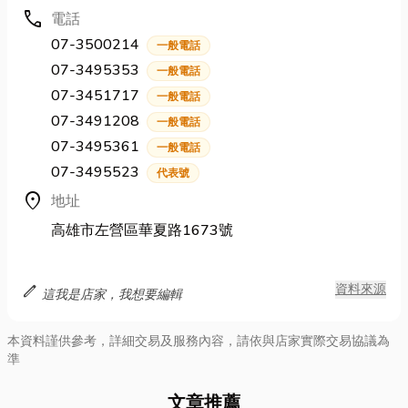
call
電話
07-3500214
一般電話
07-3495353
一般電話
07-3451717
一般電話
07-3491208
一般電話
07-3495361
一般電話
07-3495523
代表號
location_on
地址
高雄市左營區華夏路1673號
edit
資料來源
這我是店家，我想要編輯
本資料謹供參考，詳細交易及服務內容，請依與店家實際交易協議為
準
文章推薦