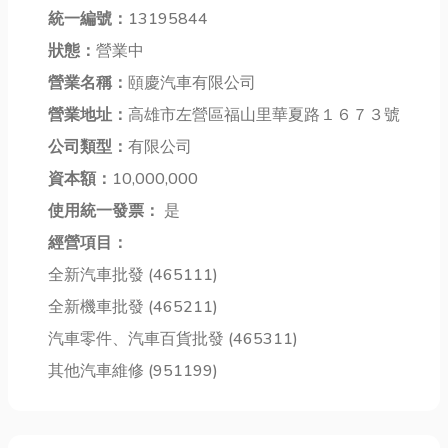
道的織標，其
統一編號：
13195844
護者，它們在
一項工程都必
實承載著豐富
火災發生時挺
須面對的挑
狀態：
營業中
的資訊與品牌
身而出，為我
戰。在尋找可
營業名稱：
頤慶汽車有限公司
故事，對於消
們爭取寶貴的
靠的南投吊車
費者而言，學
營業地址：
高雄市左營區福山里華夏路１６７３號
逃生時間、控
起重機服務，
會看懂織標，
制火勢蔓延，
不僅關乎工程
公司類型：
有限公司
能幫助你更了
甚至直接撲滅
的進度，更考
資本額：
10,000,000
解產品；對於
火源。它們就
驗著施工的專
品牌主來說，
使用統一發票：
是
是——消防設
業與安全性。
一...
備。...
本文...
經營項目：
全新汽車批發 (465111)
全新機車批發 (465211)
汽車零件、汽車百貨批發 (465311)
其他汽車維修 (951199)