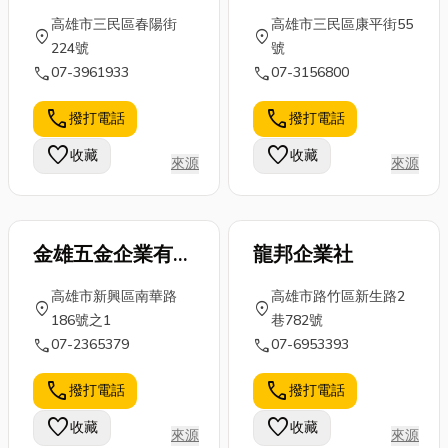
高雄市三民區春陽街
高雄市三民區康平街55
location_on
location_on
224號
號
call
call
07-3961933
07-3156800
call
call
撥打電話
撥打電話
favorite
favorite
收藏
收藏
來源
來源
金雄五金企業有限
龍邦企業社
公司
高雄市新興區南華路
高雄市路竹區新生路2
location_on
location_on
186號之1
巷782號
call
call
07-2365379
07-6953393
call
call
撥打電話
撥打電話
favorite
favorite
收藏
收藏
來源
來源