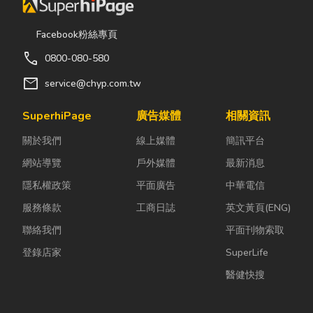
Facebook粉絲專頁
call
0800-080-580
mail
service@chyp.com.tw
SuperhiPage
廣告媒體
相關資訊
關於我們
線上媒體
簡訊平台
網站導覽
戶外媒體
最新消息
隱私權政策
平面廣告
中華電信
服務條款
工商日誌
英文黃頁(ENG)
聯絡我們
平面刊物索取
登錄店家
SuperLife
醫健快搜