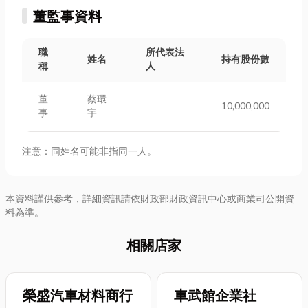
董監事資料
職
所代表法
姓名
持有股份數
稱
人
董
蔡環
10,000,000
事
宇
注意：同姓名可能非指同一人。
本資料謹供參考，詳細資訊請依財政部財政資訊中心或商業司公開資
料為準。
相關店家
榮盛汽車材料商行
車武館企業社