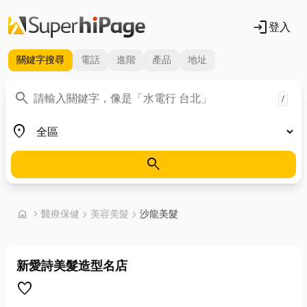
login
登入
關鍵字
搜尋
電話
進階
產品
地址
關鍵字
search
/
地區
place
search
首頁
home
chevron_right
醫療保健
chevron_right
美容美髮
chevron_right
沙龍美髮
新愛詩美髮造型名店
favorite