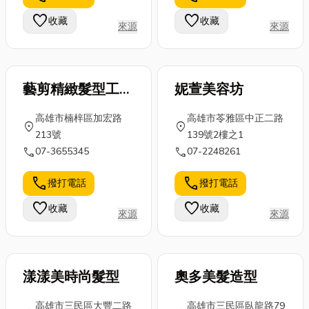
時整理貓咪你
面認識寢具是
令人頭疼的問
favorite
favorite
收藏
收藏
不知道的6個
來源
來源
什麼，以及如
題，各式各樣
冷知識，快來
何挑選一套
的窗戶款式...
找最適...
適...
藝剪精緻髮型工作
妮萱美容坊
室
高雄市楠梓區加宏路
高雄市苓雅區中正二路
location_on
location_on
213號
139號2樓之1
call
call
07-3655345
07-2248261
call
call
撥打電話
撥打電話
favorite
favorite
收藏
收藏
來源
來源
漾漾美時尚髮型
奧多美髮造型
高雄市三民區大豐二路
高雄市三民區臥龍路79