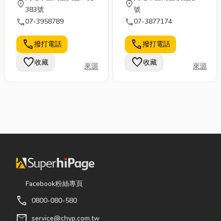
location_on
location_on
383號
號
call
call
07-3958789
07-3877174
call
call
撥打電話
撥打電話
favorite
favorite
收藏
收藏
來源
來源
Facebook粉絲專頁
call
0800-080-580
mail
service@chyp.com.tw