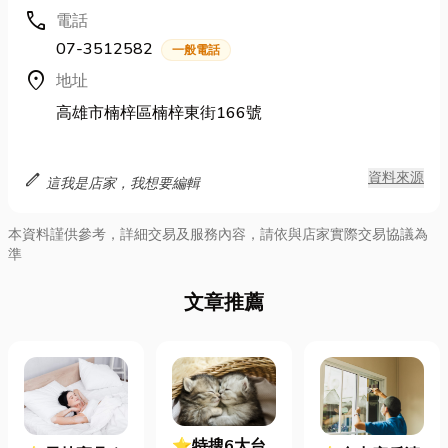
call
電話
07-3512582
一般電話
location_on
地址
高雄市楠梓區楠梓東街166號
edit
資料來源
這我是店家，我想要編輯
本資料謹供參考，詳細交易及服務內容，請依與店家實際交易協議為
準
文章推薦
⭐特搜6大台