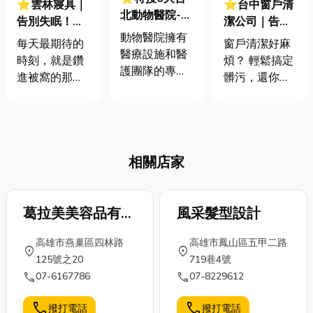
⭐雲林寢具｜
⭐台中窗戶清
北動物醫院-貓
告別失眠！從
潔公司｜告別
咪你不知道的
動物醫院擁有
認識寢具開
窗戶髒污清潔
每天最期待的
窗戶清潔好麻
6個冷知識
醫療設施和醫
始，一篇文教
妙招大公開！
時刻，就是鑽
煩？ 輕鬆搞定
護團隊的專業
你挑選材質、
窗戶清潔公司
進被窩的那一
髒污，還你明
背景，可以提
功能！
費用解析
刻。一張舒適
亮視野！大家
供寵物疫苗接
的床，不只讓
平常打掃家裡
種、定期檢
你睡得好，更
的時候，是不
查、診斷和治
能療癒一整天
是常常忽略了
療、牙科護
相關店家
的疲憊。好的
窗戶呢？ 其實
理、行為諮
寢具，是提升
窗戶是家中很
詢、住院治療
生活品質最直
重要的門面，
等多種服務，
接的投資，它
葛拉美美容品有限
風采髮型設計
乾淨明亮的窗
以確保寵物的
能改變你的睡
戶不僅能讓室
公司
健康和福祉。
高雄市燕巢區四林路
高雄市鳳山區五甲二路
眠，進而影響
內採光更好，
location_on
location_on
文章搜集匯整
125號之20
719巷4號
你的每一天。
也能提升居家
了6間網路名
call
call
07-6167786
07-8229612
這篇文章將帶
環境的舒適
氣很高的台北
你從材質、功
度。但是，窗
動物醫院，同
call
call
撥打電話
撥打電話
能到保養，全
戶清潔一直是