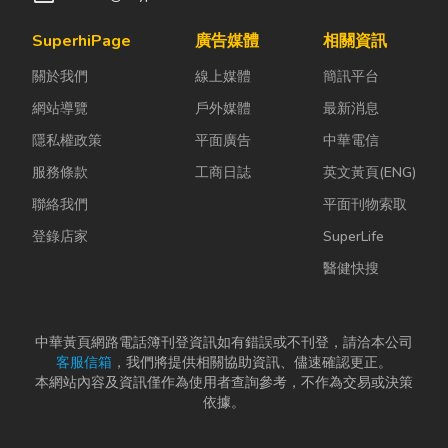
SuperhiPage
廣告媒體
相關資訊
關於我們
線上媒體
簡訊平台
網站導覽
戶外媒體
最新消息
隱私權政策
平面廣告
中華電信
服務條款
工商日誌
英文黃頁(ENG)
聯絡我們
平面刊物索取
登錄店家
SuperLife
醫健快搜
中華黃頁網路電話簿刊登資訊如有錯誤或不刊登，請洽本公司
客服信箱
，我們將提供相關協助資訊、儘速確認更正。
本網站內容及資訊僅作為使用者查詢參考，不作為交易或決策
依據。