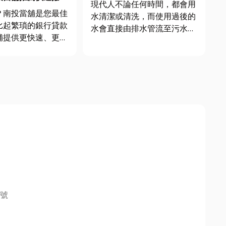
不受困擾
現代人不論任何時間，都會用
借款流程一篇就懂
？南投當舖是您最佳
水清潔或清洗，而使用過後的
比起繁瑣的銀行貸款
水會直接由排水管流至污水系
舖提供更快速、更彈
統中，非常便利，但若是排水
服務。小編嚴選6家
管有堵塞或塞住時，就是一件
的優質當舖，不僅合
很困擾的事了。本文會簡單說
更提供完善的保密措
明排水管堵塞的原因以及如何
借款安心，無後顧之
處理堵塞問題，並在文章最後
介紹一家專業疏通排水管的店
 當舖借款常見...
家，讓...
號