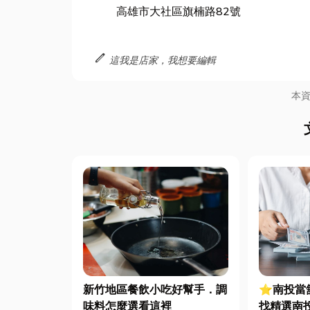
高雄市大社區旗楠路82號
edit
這我是店家，我想要編輯
本
⭐南投當
新竹地區餐飲小吃好幫手．調
找精選南
味料怎麼選看這裡