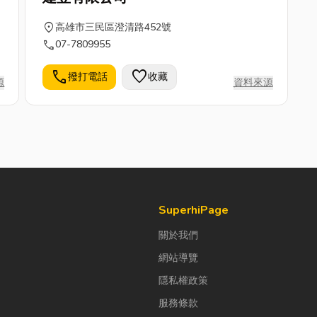
location_on
高雄市三民區澄清路452號
call
07-7809955
call
favorite
撥打電話
收藏
源
資料來源
SuperhiPage
關於我們
網站導覽
隱私權政策
服務條款