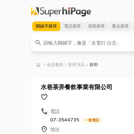
關鍵字
搜尋
電話
搜尋
進階
搜尋
產品
搜尋
關鍵字
search
首頁
home
chevron_right
食品餐飲
chevron_right
飲料冰品
chevron_right
飲料
水巷茶弄餐飲事業有限公司
favorite
call
電話
07-3544735
一般電話
location_on
地址