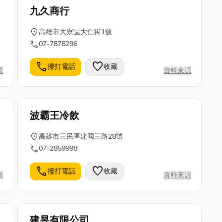
九久商行
location_on
高雄市大寮區大仁街1號
call
07-7878296
call
favorite
撥打電話
收藏
源
資料來源
波霸王冷飲
location_on
高雄市三民區建國三路28號
call
07-2859998
call
favorite
撥打電話
收藏
源
資料來源
建昱有限公司