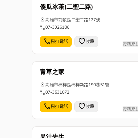
傻瓜冰茶(二聖二路)
location_on
高雄市前鎮區二聖二路127號
call
07-3326186
call
favorite
撥打電話
收藏
資料來
青草之家
location_on
高雄市楠梓區楠梓新路190巷51號
call
07-3531072
call
favorite
撥打電話
收藏
資料來
果汁先生