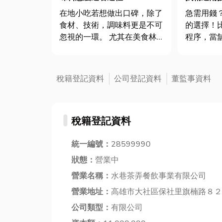
款，當舖
急需用錢
在地小吃若想做出口碑，除了
的選擇！
食材、技術，調味料更是不可
程序，當
忽視的一環。 尤其在美食林
性的借款
立的新竹，餐飲業者要突圍而
在地深耕
出，就得從細節下功夫。 本
法經營，
文小編將帶您深入了解常見調
稅籍登記資料
公司登記資料
董監事資料
施，讓您
味品選用技巧與料理搭配，幫
憂。 當舖借款常見的項目有
助小吃店、餐廳提升料理香氣
哪些?
與吸引力。 小吃好...
稅籍登記資料
統一編號：
28599990
狀態：
營業中
營業名稱：
水巷茶弄餐飲事業有限公司
營業地址：
高雄市大社區保社里旗楠路８２
公司類型：
有限公司