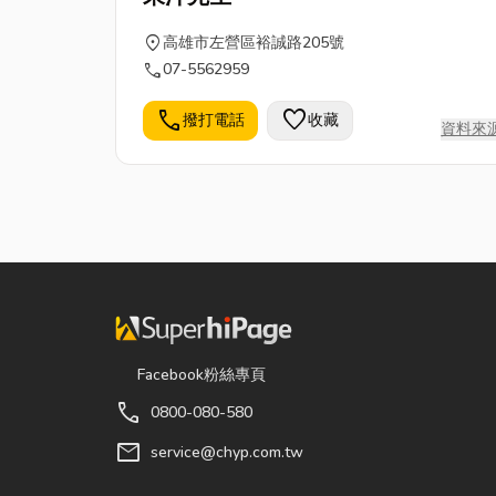
location_on
高雄市左營區裕誠路205號
call
07-5562959
call
favorite
撥打電話
收藏
資料來
Facebook粉絲專頁
call
0800-080-580
mail
service@chyp.com.tw