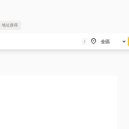
地址
搜尋
地區
place
/