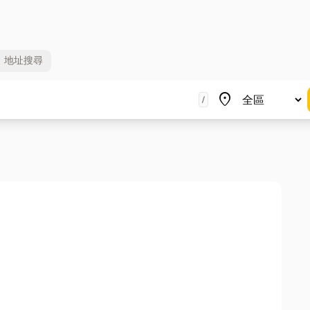
地址
搜尋
地區
place
/