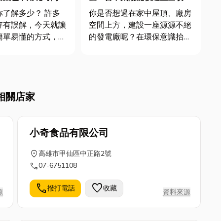
略，打造你的屋頂發電廠！
你了解多少？ 許多
你是否想過在家中屋頂、廠房
存有誤解，今天就讓
空間上方，建設一座源源不絕
簡單易懂的方式，帶
的發電廠呢？在環保意識抬頭
解當舖的運作模式。
的年代，能源轉型與環境永續
息計算到合法性規
成為當今重要的議題，太陽能
將一一為你解答。此
與光電科技成為觸手可得的綠
還會分享信譽良好的
色未來，將炙熱的陽光轉化為
相關店家
，為您提供專業的借
電力，為大家節省可觀的電費
款建議。 當舖是什麼? ...
支出，今天這篇文章將帶各位
深入探...
小奇食品有限公司
location_on
高雄市甲仙區中正路2號
call
07-6751108
call
favorite
撥打電話
收藏
源
資料來源