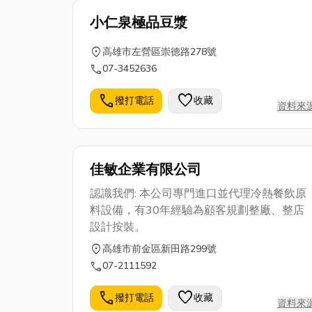
小仁泉極品豆漿
location_on
高雄市左營區崇德路278號
call
07-3452636
call
favorite
撥打電話
收藏
資料來
佳敏企業有限公司
認識我們: 本公司專門進口並代理冷熱餐飲原
料設備，有30年經驗為顧客規劃整廠、整店
設計按裝。
location_on
高雄市前金區新田路299號
call
07-2111592
call
favorite
撥打電話
收藏
資料來