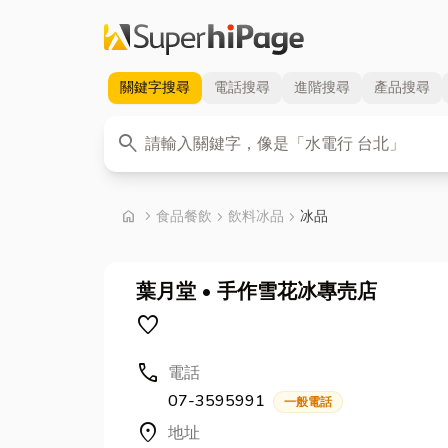
關鍵字
搜尋
電話
搜尋
進階
搜尋
產品
搜尋
關鍵字
search
首頁
home
chevron_right
食品餐飲
chevron_right
飲料冰品
chevron_right
冰品
葉月堂 • 手作雪花冰專売店
favorite
call
電話
07-3595991
一般電話
location_on
地址