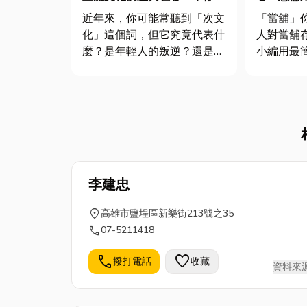
篇了解次文化並非邊緣文化！
銀行排隊
近年來，你可能常聽到「次文
「當舖」
化」這個詞，但它究竟代表什
人對當舖
麼？是年輕人的叛逆？還是一
小編用最
種新興的潮流？事實上，次文
你深入了
化不只是一種表象，它更是一
從當舖利
種深植於特定群體的生活方
範，我們
式、價值觀和社群連結。這篇
外，小編
文章將帶你深入探索次文化的
當舖推薦
奧秘，了解它與主流文化的微
妙關係和...
李建忠
location_on
高雄市鹽埕區新樂街213號之35
call
07-5211418
call
favorite
撥打電話
收藏
資料來