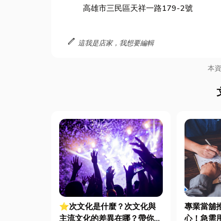
高雄市三民區天祥一路179-2號
edit
這我是店家，我想要編輯
本
⭐次文化是什麼？次文化與
專業當舖
主流文化的差異在哪？帶你一
心！急需