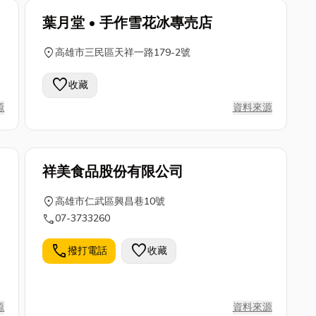
葉月堂 • 手作雪花冰專売店
location_on
高雄市三民區天祥一路179-2號
favorite
收藏
源
資料來源
祥美食品股份有限公司
location_on
高雄市仁武區興昌巷10號
call
07-3733260
call
favorite
撥打電話
收藏
源
資料來源