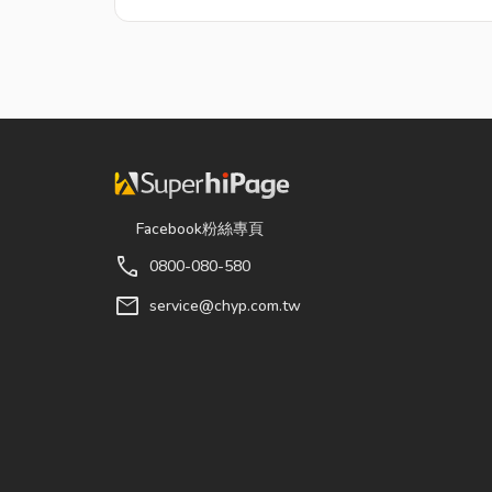
Facebook粉絲專頁
call
0800-080-580
mail
service@chyp.com.tw