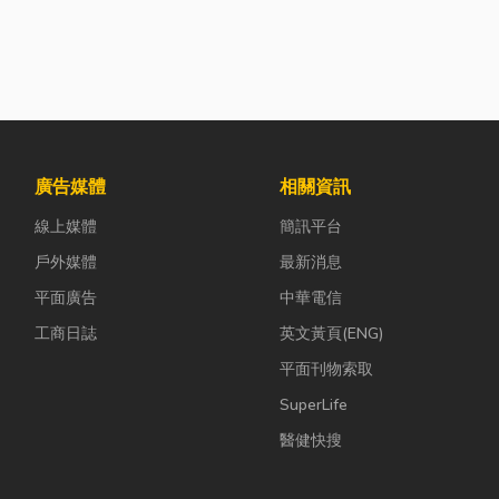
廣告媒體
相關資訊
線上媒體
簡訊平台
戶外媒體
最新消息
平面廣告
中華電信
工商日誌
英文黃頁(ENG)
平面刊物索取
SuperLife
醫健快搜